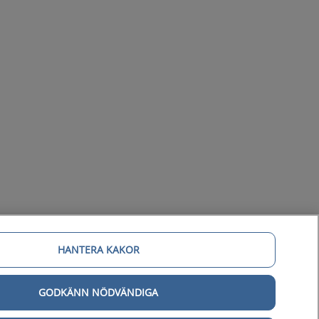
HANTERA KAKOR
gital tillgänglighet
GODKÄNN NÖDVÄNDIGA
Tillgänglighetsredogörelse