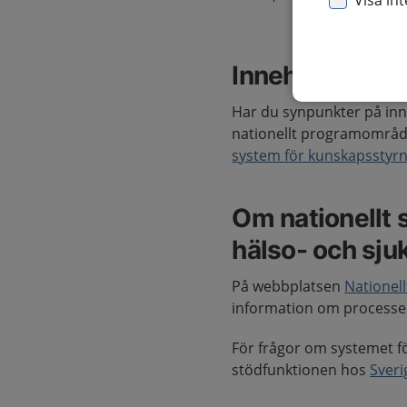
Visa in
Innehåll i kun
Har du synpunkter på inne
nationellt programområd
system för kunskapsstyrn
Om nationellt 
hälso- och sju
På webbplatsen
Nationel
information om process
För frågor om systemet f
stödfunktionen hos
Sver