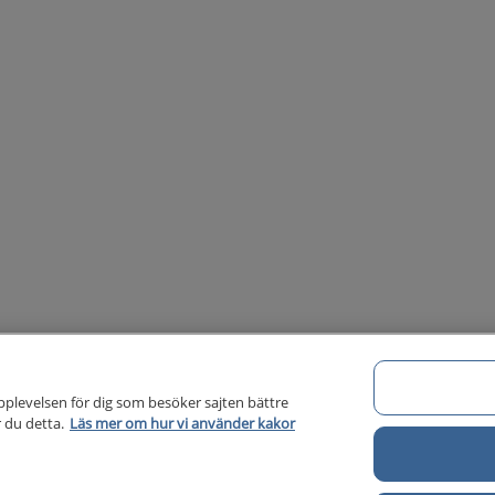
pplevelsen för dig som besöker sajten bättre
 du detta.
Läs mer om hur vi använder kakor
Om 1177 för vårdpersonal
Di
Om 1177 för vårdpersonal