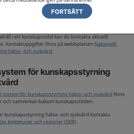
te detta meddelande igen på denna enhet
FORTSÄTT
skapsstöd
håll i ett kunskapsstöd kan du kontakta aktuellt
e. Kontaktuppgifter finns på webbplatsen
Nationellt
ing hälso- och sjukvård
system för kunskapsstyrning
kvård
lt system för kunskapsstyrning hälso- och sjukvård
finns
er och samverkan bakom kunskapsstöden.
ör kunskapsstyrning hälso- och sjukvård kontakta
iges kommuner och regioner (SKR)
.