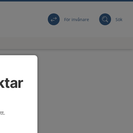
För invånare
Sök
ktar
tt.