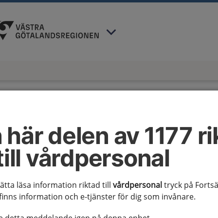
 har valt region
Västra Götaland
.
 här delen av 1177 ri
till vårdpersonal
sätta läsa information riktad till
vårdpersonal
tryck på Fortsä
synpunkter och frågor om 1177 för
finns information och e-tjänster för dig som invånare.