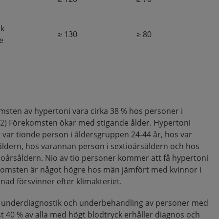
ck
≥
130
≥
80
e
msten av hypertoni vara cirka 38 % hos personer i
(2)
Förekomsten ökar med stigande ålder. Hypertoni
ar tionde person i åldersgruppen 24-44 år, hos var
åldern, hos varannan person i sextioårsåldern och hos
ttioårsåldern. Nio av tio personer kommer att få hypertoni
omsten är något högre hos män jämfört med kvinnor i
nad försvinner efter klimakteriet.
ig underdiagnostik och underbehandling av personer med
st 40 % av alla med högt blodtryck erhåller diagnos och