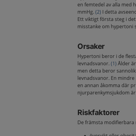
en femtedel av alla med h
mmHg.
(2)
I detta avseend
Ett viktigt första steg i 
misstanke om hypertoni s
Orsaker
Hypertoni beror i de flest
levnadsvanor.
(1)
Ålder är
men detta beror sannolik
levnadsvanor. En mindre 
en annan åkomma där pri
njurparenkymsjukdom är 
Riskfaktorer
De främsta modifierbara r
övervikt eller obesit