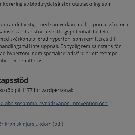
orering av blodtryck i så stor utsträckning som
oni är det viktigt med samverkan mellan primärvård och
samverkan har stor utvecklingspotential då det i
 med svårkontrollerad hypertoni som remitteras till
handlingsmål inte uppnås. En tydlig remissinstans för
ad hypertoni inom specialiserad vård är ett exempel
 patienter remitteras.
kapsstöd
sstöd på 1177 för vårdpersonal:
vid ohälsosamma levnadsvanor - prevention och
ör kronisk njursjukdom (pdf)