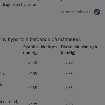
ör diagnosen hypertoni.
Förstora tabellen
ner av hypertoni beroende på mätmetod.
Systoliskt blodtryck
Diastoliskt blodtryck
(mmHg)
(mmHg)
≥
140
≥
90
ärde
≥
135
≥
85
ck
≥
135
≥
85
k nattetid,
≥
120
≥
70