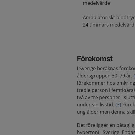
medelvärde
Ambulatoriskt blodtry
24 timmars medelvärd
Förekomst
I Sverige beräknas föreko
åldersgruppen 30–79 år.
förekommer hos omkring v
tredje person i femtioårs
två av tre personer i sju
under sin livstid.
(3)
Förek
ung ålder men denna skill
Det föreligger en påtagl
hypertoni i Sverige. Enda