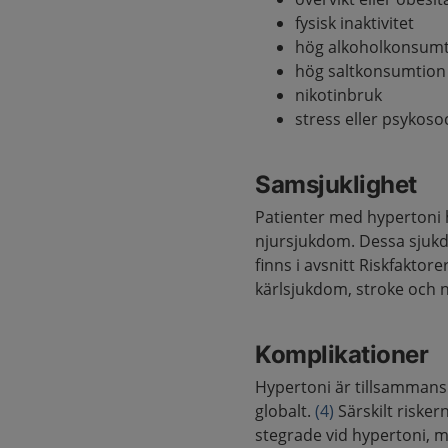
fysisk inaktivitet
hög alkoholkonsum
hög saltkonsumtion
nikotinbruk
stress eller psykosoc
Samsjuklighet
Patienter med hypertoni h
njursjukdom. Dessa sjuk
finns i avsnitt Riskfakto
kärlsjukdom, stroke och n
Komplikationer
Hypertoni är tillsammans 
globalt.
(4)
Särskilt risker
stegrade vid hypertoni, 