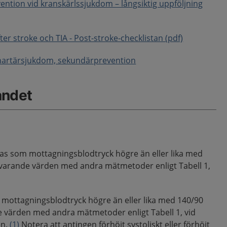
vention vid kranskärlssjukdom – långsiktig uppföljning
fter stroke och TIA - Post-stroke-checklistan (pdf)
enartärsjukdom, sekundärprevention
åndet
ras som mottagningsblodtryck högre än eller lika med
varande värden med andra mätmetoder enligt Tabell 1,
 mottagningsblodtryck högre än eller lika med 140/90
 värden med andra mätmetoder enligt Tabell 1, vid
en.
(1)
Notera att antingen förhöjt systoliskt eller förhöjt