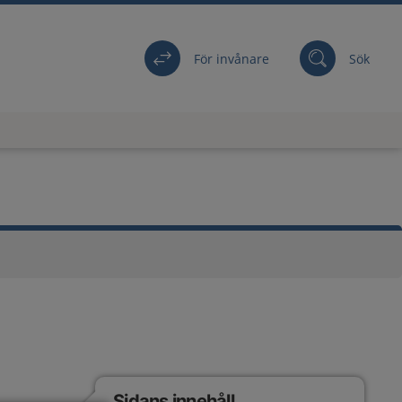
För invånare
Sök
Sidans innehåll