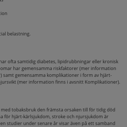
tion
ial belastning.
ar ofta samtidig diabetes, lipidrubbningar eller kronisk
domar har gemensamma riskfaktorer (mer information
rer) samt gemensamma komplikationer i form av hjärt-
jursvikt (mer information finns i avsnitt Komplikationer).
med tobaksbruk den främsta orsaken till för tidig död
na för hjärt-kärlsjukdom, stroke och njursjukdom är
men studier under senare år visar även på ett samband