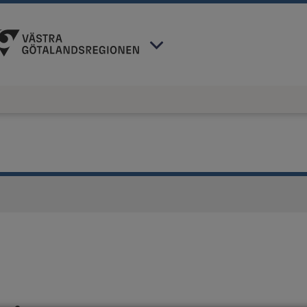
 har valt region
Västra Götaland
.