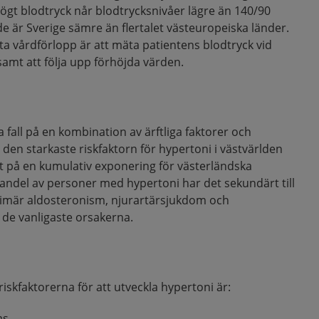
ögt blodtryck når blodtrycksnivåer lägre än 140/90
e är Sverige sämre än flertalet västeuropeiska länder.
detta vårdförlopp är att mäta patientens blodtryck vid
amt att följa upp förhöjda värden.
a fall på en kombination av ärftliga faktorer och
 den starkaste riskfaktorn för hypertoni i västvärlden
t på en kumulativ exponering för västerländska
andel av personer med hypertoni har det sekundärt till
mär aldosteronism, njurartärsjukdom och
de vanligaste orsakerna.
iskfaktorerna för att utveckla hypertoni är:
as