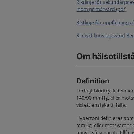
Riktlinje för sekundärpre
inom primärvård (pdf)
Riktlinje för uppföljning e
Kliniskt kunskapsstöd B
Om hälsotillst
Definition
Förhöjt blodtryck definie
140/90 mmHg, eller mots
vid ett enstaka tillfälle.
Hypertoni definieras som
mmHg, eller motsvarande
minst två separata tillfäll