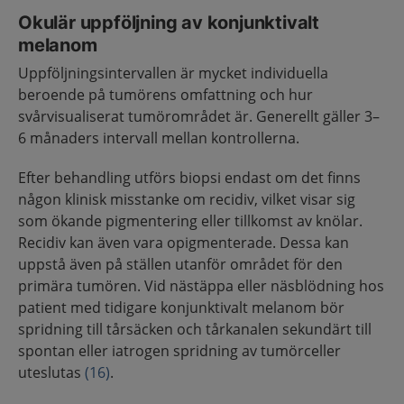
Okulär uppföljning av konjunktivalt
melanom
Uppföljningsintervallen är mycket individuella
beroende på tumörens omfattning och hur
svårvisualiserat tumörområdet är. Generellt gäller 3–
6 månaders intervall mellan kontrollerna.
Efter behandling utförs biopsi endast om det finns
någon klinisk misstanke om recidiv, vilket visar sig
som ökande pigmentering eller tillkomst av knölar.
Recidiv kan även vara opigmenterade. Dessa kan
uppstå även på ställen utanför området för den
primära tumören. Vid nästäppa eller näsblödning hos
patient med tidigare konjunktivalt melanom bör
spridning till tårsäcken och tårkanalen sekundärt till
spontan eller iatrogen spridning av tumörceller
uteslutas
(16)
.