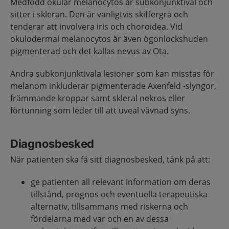
Medfödd okulär melanocytos är subkonjunktival och
sitter i skleran. Den är vanligtvis skiffergrå och
tenderar att involvera iris och choroidea. Vid
okulodermal melanocytos är även ögonlockshuden
pigmenterad och det kallas nevus av Ota.
Andra subkonjunktivala lesioner som kan misstas för
melanom inkluderar pigmenterade Axenfeld -slyngor,
främmande kroppar samt skleral nekros eller
förtunning som leder till att uveal vävnad syns.
Diagnosbesked
När patienten ska få sitt diagnosbesked, tänk på att:
ge patienten all relevant information om deras
tillstånd, prognos och eventuella terapeutiska
alternativ, tillsammans med riskerna och
fördelarna med var och en av dessa