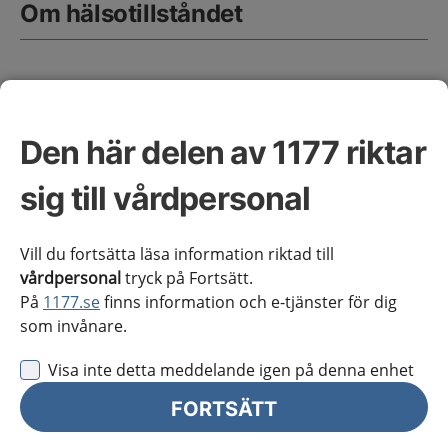
Om hälsotillståndet
Definition
Primär förvärvad melanos (PAM) hänvisar till en platt,
Den här delen av 1177 riktar
pigmenterad konjunktival lesion som inte är medfödd
och inte orsakad av en systemisk sjukdom. PAM kan
sig till vårdpersonal
vara utan atypi, eller med mild, måttlig eller grav
atypi. Termen ”melanom in situ” används för PAM
med så grav atypi att det involverar nästan full
Vill du fortsätta läsa information riktad till
tjocklek av epitelet, men även för histologiskt
vårdpersonal
tryck på Fortsätt.
uppenbara melanom utan säkra belägg för
På
1177.se
finns information och e-tjänster för dig
subepitelial invasion
(1)
. PAM kan ibland spridas till
som invånare.
huden och kallas då lentigo maligna.
Visa inte detta meddelande igen på denna enhet
Konjunktivala nevi är godartade melanocytiska
neoplasier i konjunktiva.
FORTSÄTT