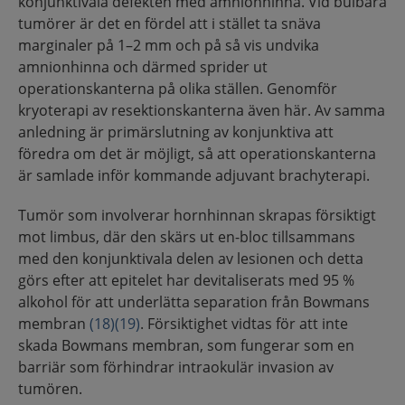
konjunktivala defekten med amnionhinna. Vid bulbära
tumörer är det en fördel att i stället ta snäva
marginaler på 1–2 mm och på så vis undvika
amnionhinna och därmed sprider ut
operationskanterna på olika ställen. Genomför
kryoterapi av resektionskanterna även här. Av samma
anledning är primärslutning av konjunktiva att
föredra om det är möjligt, så att operationskanterna
är samlade inför kommande adjuvant brachyterapi.
Tumör som involverar hornhinnan skrapas försiktigt
mot limbus, där den skärs ut en-bloc tillsammans
med den konjunktivala delen av lesionen och detta
görs efter att epitelet har devitaliserats med 95 %
alkohol för att underlätta separation från Bowmans
membran
(18)
(19)
. Försiktighet vidtas för att inte
skada Bowmans membran, som fungerar som en
barriär som förhindrar intraokulär invasion av
tumören.