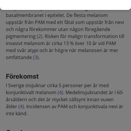
Konjunktivala melanom är maligna melanocytiska
neoplasier i konjunktiva som brutit igenom
basalmembranet i epitelet. De flesta melanom
uppstår från PAM med ett fåtal som uppstår från nevi
och några förekommer utan någon föregående
pigmentering
(2)
. Risken för malign transformation till
invasivt melanom är cirka 13 % över 10 år vid PAM
med svår atypi och är högre när melanosen är mer
omfattande
(3)
.
Förekomst
I Sverige insjuknar cirka 5 personer per år med
konjunktivalt melanom
(4)
. Medelinsjuknandet är i 60-
årsåldern och det är mycket sällsynt innan vuxen
ålder
(4)
. Incidensen av PAM och konjunktivala nevi är
inte känd.