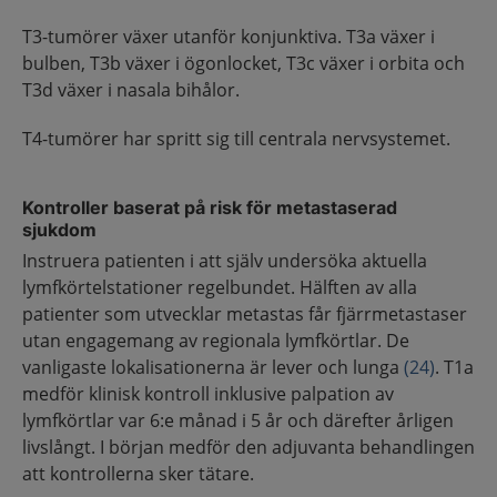
T3-tumörer växer utanför konjunktiva. T3a växer i
bulben, T3b växer i ögonlocket, T3c växer i orbita och
T3d växer i nasala bihålor.
T4-tumörer har spritt sig till centrala nervsystemet.
Kontroller baserat på risk för metastaserad
sjukdom
Instruera patienten i att själv undersöka aktuella
lymfkörtelstationer regelbundet. Hälften av alla
patienter som utvecklar metastas får fjärrmetastaser
utan engagemang av regionala lymfkörtlar. De
vanligaste lokalisationerna är lever och lunga
(24)
. T1a
medför klinisk kontroll inklusive palpation av
lymfkörtlar var 6:e månad i 5 år och därefter årligen
livslångt. I början medför den adjuvanta behandlingen
att kontrollerna sker tätare.