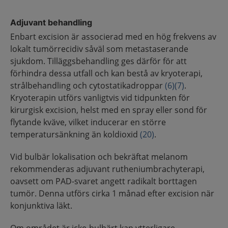
Adjuvant behandling
Enbart excision är associerad med en hög frekvens av
lokalt tumörrecidiv såväl som metastaserande
sjukdom. Tilläggsbehandling ges därför för att
förhindra dessa utfall och kan bestå av kryoterapi,
strålbehandling och cytostatikadroppar
(6)
(7)
.
Kryoterapin utförs vanligtvis vid tidpunkten för
kirurgisk excision, helst med en spray eller sond för
flytande kväve, vilket inducerar en större
temperatursänkning än koldioxid
(20)
.
Vid bulbär lokalisation och bekräftat melanom
rekommenderas adjuvant rutheniumbrachyterapi,
oavsett om PAD-svaret angett radikalt borttagen
tumör. Denna utförs cirka 1 månad efter excision när
konjunktiva läkt.