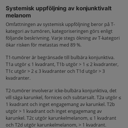
Systemisk uppföljning av konjunktivalt
melanom
Omfattningen av systemisk uppföljning beror på T-
kategori av tumören, kategoriseringen görs enligt
följande beskrivning. Varje stegs ökning av T-kategori
ökar risken för metastas med 89 %.
T1-tumörer är begränsade till bulbära konjunktiva.
T1a utgör ≤ 1 kvadrant, T1b utgör > 1 ≤ 2 kvadranter,
T1c utgör > 2 ≤ 3 kvadranter och T1d utgör > 3
kvadranter.
T2-tumörer involverar icke-bulbära konjunktiva, det
vill säga karunkel, fornices och subtarsalt. T2a utgör ≤
1 kvadrant och inget engagemang av karunkel. T2b
utgör > 1 kvadrant och inget engagemang av
karunkel. T2c utgör karunkelmelanom, ≤ 1 kvadrant
och T2d utgör karunkelmelanom, > 1 kvadrant.