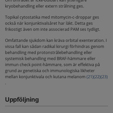
Om området är icke-bulbärt kan ytterligare
kryobehandling eller extern strålning ges.
Topikal cytostatika med mitomycin-c-droppar ges
också när konjunktivalsåret har läkt. Detta ges
frikostigt även om inte associerad PAM ses tydligt.
Omfattande sjukdom kan kräva orbital exenteration. I
vissa fall kan sådan radikal kirurgi förhindras genom
behandling med protonstrålebehandling eller
systemisk behandling med BRAF-hämmare eller
immun check point-hämmare, som är effektiva på
grund av genetiska och immunologiska likheter
mellan konjunktivala och kutana melanom
(21)
(22)
(23)
.
Uppföljning