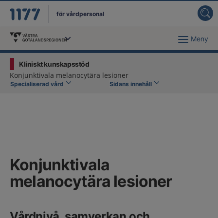
för vårdpersonal
Meny
Du har valt region
Västra Götaland
.
Kliniskt kunskapsstöd
Konjunktivala melanocytära lesioner
Specialiserad vård
Sidans innehåll
Konjunktivala
melanocytära lesioner
Vårdnivå, samverkan och