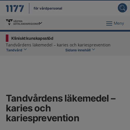
för vårdpersonal
Meny
Du har valt region
Västra Götaland
.
Kliniskt kunskapsstöd
Tandvårdens läkemedel – karies och kariesprevention
Tandvård
Sidans innehåll
Tandvårdens läkemedel –
karies och
kariesprevention