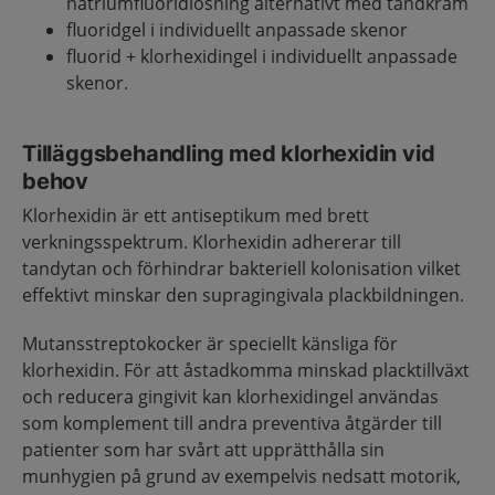
natriumfluoridlösning alternativt med tandkräm
fluoridgel i individuellt anpassade skenor
fluorid + klorhexidingel i individuellt anpassade
skenor.
Tilläggsbehandling med klorhexidin vid
behov
Klorhexidin är ett antiseptikum med brett
verkningsspektrum. Klorhexidin adhererar till
tandytan och förhindrar bakteriell kolonisation vilket
effektivt minskar den supragingivala plackbildningen.
Mutansstreptokocker är speciellt känsliga för
klorhexidin. För att åstadkomma minskad placktillväxt
och reducera gingivit kan klorhexidingel användas
som komplement till andra preventiva åtgärder till
patienter som har svårt att upprätthålla sin
munhygien på grund av exempelvis nedsatt motorik,