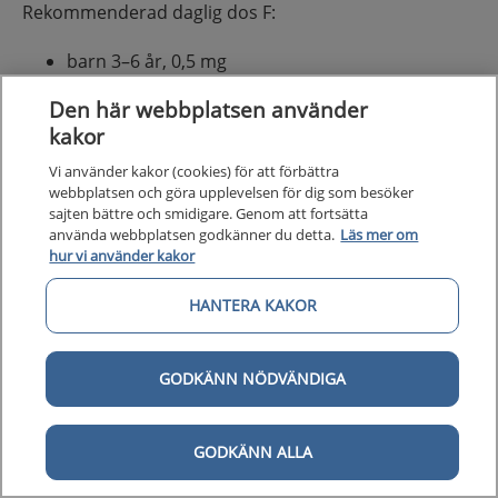
Rekommenderad daglig dos F:
barn 3–6 år, 0,5 mg
barn 7–12 år, 0,75 mg
Den här webbplatsen använder
vuxna och barn över 12 år, 1,5 mg.
kakor
Dosen kan vid muntorrhet höjas till 12 tabletter per
Vi använder kakor (cookies) för att förbättra
dag under en begränsad period. Natriumfluorid med
webbplatsen och göra upplevelsen för dig som besöker
buffrad äppelsyra kan förskrivas på recept och ingår i
sajten bättre och smidigare. Genom att fortsätta
använda webbplatsen godkänner du detta.
Läs mer om
högkostnadsskyddet.
hur vi använder kakor
HANTERA KAKOR
Varning och försiktighet
Natriumfluorid med buffrad äppelsyra innehåller
xylitol och kan ha laxerande effekt.
GODKÄNN NÖDVÄNDIGA
Interaktioner
GODKÄNN ALLA
Det finns inga kända interaktioner.