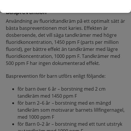
Basprevention
Användning av fluoridtandkräm på ett optimalt sätt är
bästa baspreventionen mot karies. Effekten är
dosberoende, det vill säga tandkrämer med högre
fluoridkoncentration, 1450 ppm F (parts per million
fluorid), ger bättre effekt än tandkrämer med lägre
fluoridkoncentration, 1000 ppm F. Tandkrämer med
500 ppm F har ingen dokumenterad effekt.
Basprevention för barn utförs enligt följande:
för barn över 6 år – borstning med 2 cm
tandkräm med 1450 ppm F
för barn 2–6 år
–
borstning med en mängd
tandkräm som motsvarar barnets lillfingernagel,
med 1000 ppm F
för Barn 0–2 år – borstning med ett tunt utstryk