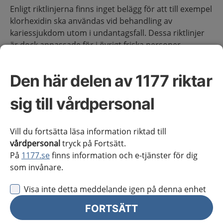
Enligt riktlinjerna finns inget belägg för att till exempel
klorhexidin ska användas vid behandling av
kariessjukdom utom i undantagsfall. Dessa riktlinjer
är dock anpassade för i övrigt friska personer.
Tandvården ska även erbjuda insatser till individer
Den här delen av 1177 riktar
som behöver särskilt stöd på grund av exempelvis
kognitiv svikt, psykisk ohälsa, skörhet eller andra
sig till vårdpersonal
fysiska och psykiska funktionsnedsättningar och
sjukdomar. Rekommendationerna överstiger ibland
doseringsrekommendationer angivna på
Fass.se
och
Vill du fortsätta läsa information riktad till
recepten måste då markeras med
Obs
.
vårdpersonal
tryck på Fortsätt.
På
1177.se
finns information och e-tjänster för dig
som invånare.
Behandling
Visa inte detta meddelande igen på denna enhet
FORTSÄTT
Behandlingsval