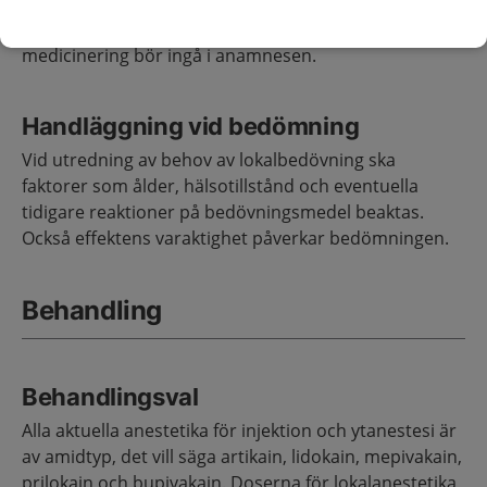
användning av lokalanestetika samt eventuella
biverkningar av dessa. Även allergier och annan
medicinering bör ingå i anamnesen.
Handläggning vid bedömning
Vid utredning av behov av lokalbedövning ska
faktorer som ålder, hälsotillstånd och eventuella
tidigare reaktioner på bedövningsmedel beaktas.
Också effektens varaktighet påverkar bedömningen.
Behandling
Behandlingsval
Alla aktuella anestetika för injektion och ytanestesi är
av amidtyp, det vill säga artikain, lidokain, mepivakain,
prilokain och bupivakain. Doserna för lokalanestetika