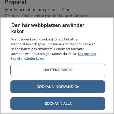
Preparat
Mer information om preparat finns i
Preparatförteckning munhåla-tand, Apotek
produktion och laboratorier 2025 (pdf
).
Den här webbplatsen använder
kakor
Bensydamin
Vi använder kakor (cookies) för att förbättra
webbplatsen och göra upplevelsen för dig som besöker
Vid smärtande, omfattande lesioner kan bensydamin
sajten bättre och smidigare. Genom att fortsätta
munsköljvätska ge lindring. Vid sveda på grund av
använda webbplatsen godkänner du detta.
Läs mer om
alkoholinnehållet i bensydamin munsköljvätska kan
hur vi använder kakor
bensydamin sugtablett som finns att köpa receptfritt
HANTERA KAKOR
användas.
ATC-kod
GODKÄNN NÖDVÄNDIGA
ATC-koden för bensydamin är A01AD02.
GODKÄNN ALLA
Beredningsform och styrka