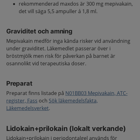
rekommenderad maxdos är 300 mg mepivakain,
det vill säga 5,5 ampuller á 1,8 ml.
Graviditet och amning
Mepivakain medför inga kända risker vid användning
under graviditet. Läkemedlet passerar över i
bröstmjölk men risk för påverkan på barnet är
osannolikt vid terapeutiska doser.
Preparat
Preparat finns listade på
N01BB03 Mepivakain, ATC-
register, Fass
och
Sök läkemedelsfakta,
Läkemedelsverket
.
Lidokain+prilokain (lokalt verkande)
Lidokain+prilokain i periodontalgel används för