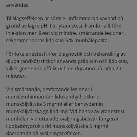
användas.
Tillslagseffekten är sämre i inflammerad vävnad på
grund av lägre pH. För ytanestesi, framför allt före
injektion men även vid mindre, smärtande lesioner,
rekommenderas lidokain 5 % munhålepasta.
För lokalanestesi inför diagnostik och behandling av
djupa tandköttsfickor används prilokain och lidokain,
vilket ger snabb effekt och en duration på cirka 20
minuter.
Vid smärtande, omfattande lesioner i
munslemhinnan kan lidokainhydroklorid
munsköljvätska 5 mg/ml eller bensydamin
munsköljvätska ge lindring. Vid behov av ytanestesi i
munhålan vid uttalade kväljningsbesvär fungerar
lidokainhydroklorid munsköljvätska 5 mg/ml
dämpande på kväljningsreflexen.