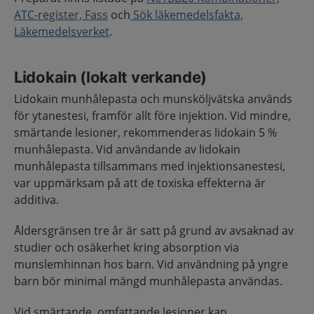
ATC-register, Fass
och
Sök läkemedelsfakta,
Läkemedelsverket
.
Lidokain (lokalt verkande)
Lidokain munhålepasta och munsköljvätska används
för ytanestesi, framför allt före injektion. Vid mindre,
smärtande lesioner, rekommenderas lidokain 5 %
munhålepasta. Vid användande av lidokain
munhålepasta tillsammans med injektionsanestesi,
var uppmärksam på att de toxiska effekterna är
additiva.
Åldersgränsen tre år är satt på grund av avsaknad av
studier och osäkerhet kring absorption via
munslemhinnan hos barn. Vid användning på yngre
barn bör minimal mängd munhålepasta användas.
Vid smärtande, omfattande lesioner kan