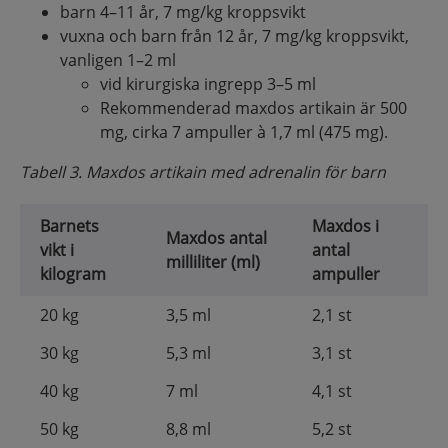
barn 4–11 år, 7 mg/kg kroppsvikt
vuxna och barn från 12 år, 7 mg/kg kroppsvikt,
vanligen 1–2 ml
vid kirurgiska ingrepp 3–5 ml
Rekommenderad maxdos artikain är 500
mg, cirka 7 ampuller à 1,7 ml (475 mg).
Tabell 3. Maxdos artikain med adrenalin för barn
Barnets
Maxdos i
Maxdos antal
vikt i
antal
milliliter (ml)
kilogram
ampuller
20 kg
3,5 ml
2,1 st
30 kg
5,3 ml
3,1 st
40 kg
7 ml
4,1 st
50 kg
8,8 ml
5,2 st