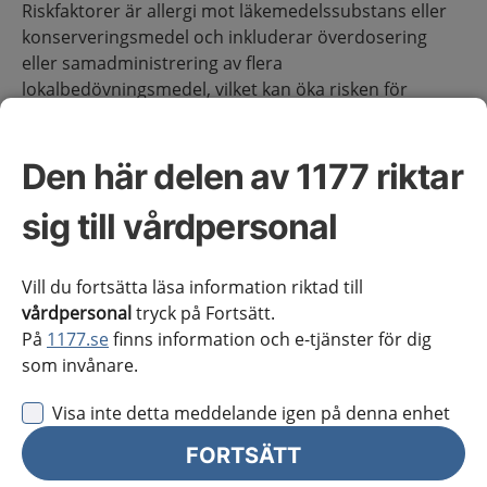
Riskfaktorer är allergi mot läkemedelssubstans eller
konserveringsmedel och inkluderar överdosering
eller samadministrering av flera
lokalbedövningsmedel, vilket kan öka risken för
toxiska effekter på hjärta och centrala nervsystemet
(CNS).
Den här delen av 1177 riktar
Indikation
sig till vårdpersonal
Lokalbedövning används för att lindra och förhindra
smärta.
Vill du fortsätta läsa information riktad till
vårdpersonal
tryck på Fortsätt.
På
1177.se
finns information och e-tjänster för dig
Utredning
som invånare.
Visa inte detta meddelande igen på denna enhet
Anamnes
FORTSÄTT
Vid utredning är det viktigt att ta reda på tidigare