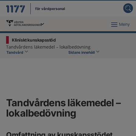
för vårdpersonal
Meny
Du har valt region
Västra Götaland
.
Kliniskt kunskapsstöd
Tandvårdens läkemedel – lokalbedövning
Tandvård
Sidans innehåll
Tandvårdens läkemedel –
lokalbedövning
Omfattning av kunskapsstödet