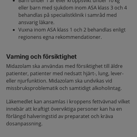
Barn under 1 år eller kroppsvikt under 10 kg
eller barn med sjukdom inom ASA klass 3 och 4
behandlas på specialistklinik i samråd med
ansvarig läkare.
Vuxna inom ASA klass 1 och 2 behandlas enligt
regionens egna rekommendationer.
Varning och försiktighet
Midazolam ska användas med försiktighet till äldre
patienter, patienter med nedsatt hjärt-, lung, lever-
eller njurfunktion. Midazolam ska undvikas vid
missbruksproblematik och samtidigt alkoholintag.
Läkemedlet kan ansamlas i kroppens fettvävnad vilket
innebär att kraftigt överviktiga personer kan ha en
förlängd halveringstid av preparatet och kräva
dosanpassning.