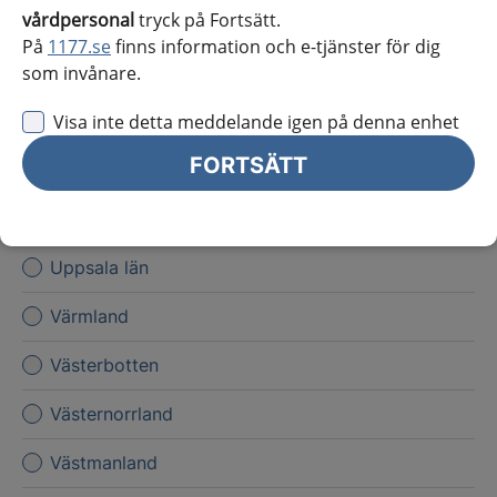
vårdpersonal
tryck på Fortsätt.
Kronoberg
På
1177.se
finns information och e-tjänster för dig
som invånare.
Norrbotten
Visa inte detta meddelande igen på denna enhet
Skåne
FORTSÄTT
Stockholms län
Sörmland
Uppsala län
Värmland
Västerbotten
Västernorrland
Västmanland