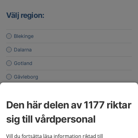
Välj region:
Blekinge
Dalarna
Gotland
Gävleborg
Halland
Den här delen av 1177 riktar
Jämtland Härjedalen
sig till vårdpersonal
Jönköpings län
Kalmar län
Vill du fortsätta läsa information riktad till