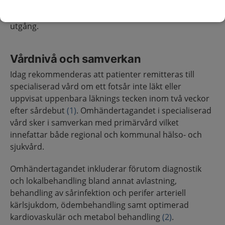
En fullständig beskrivning av kriterier för
omfattningen finns under rubriken Ingång och
utgång.
Vårdnivå och samverkan
Idag rekommenderas att patienter remitteras till
specialiserad vård om ett fotsår inte läkt eller
uppvisat uppenbara läknings tecken inom två veckor
efter sårdebut
(1)
. Omhändertagandet i specialiserad
vård sker i samverkan med primärvård vilket
innefattar både regional och kommunal hälso- och
sjukvård.
Omhändertagandet inkluderar förutom diagnostik
och lokalbehandling bland annat avlastning,
behandling av sårinfektion och perifer arteriell
kärlsjukdom, ödembehandling samt optimerad
kardiovaskulär och metabol behandling
(2)
.