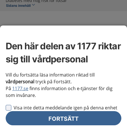
Diabetes med hög risk för fotsår
Sidans innehåll
Den här delen av 1177 riktar
Diabetes med hög risk för
sig till vårdpersonal
fotsår
Vill du fortsätta läsa information riktad till
vårdpersonal
tryck på Fortsätt.
Omfattning av kunskapsstödet
På
1177.se
finns information och e-tjänster för dig
som invånare.
Vårdförloppet inleds vid fotsår eller hög risk för fotsår
Visa inte detta meddelande igen på denna enhet
hos patienter med diabetes och pågår vanligen livet
ut.
FORTSÄTT