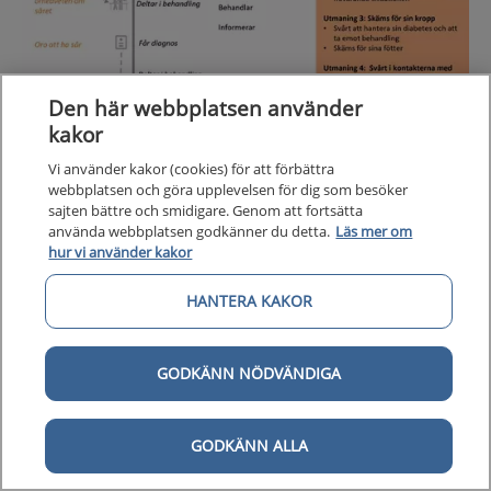
Den här webbplatsen använder
kakor
Vi använder kakor (cookies) för att förbättra
webbplatsen och göra upplevelsen för dig som besöker
sajten bättre och smidigare. Genom att fortsätta
använda webbplatsen godkänner du detta.
Läs mer om
hur vi använder kakor
HANTERA KAKOR
GODKÄNN NÖDVÄNDIGA
Grafisk presentation av en nulägesbeskrivning utifrån ett
patientperspektiv hos personer som har diabetes med hög
GODKÄNN ALLA
risk för fotsår.