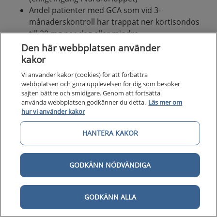
Andel patienter med GCA som vid 3-
månaderskontroll har trappat ner kortisondos
till 20 mg per dag eller mindre
Andel patienter med diagnos jättecellsarterit
Den här webbplatsen använder
(GCA) som fått sin diagnos efter användning av
kakor
objektiv undersökningsmetod
Vi använder kakor (cookies) för att förbättra
Andel patienter med diagnos jättecellsarterit
webbplatsen och göra upplevelsen för dig som besöker
(GCA) som följs upp genom samtal med
sajten bättre och smidigare. Genom att fortsätta
sjuksköterska eller läkare inom två månader från
använda webbplatsen godkänner du detta.
Läs mer om
hur vi använder kakor
diagnos
Andel patienter med jättecellsarterit (GCA) som
HANTERA KAKOR
upplever god delaktighet i sin vård och
behandling
GODKÄNN NÖDVÄNDIGA
Bilaga - Uppföljning av vårdförlopp Jättecellsarterit
(GCA).pdf
GODKÄNN ALLA
Kvalitetsregister