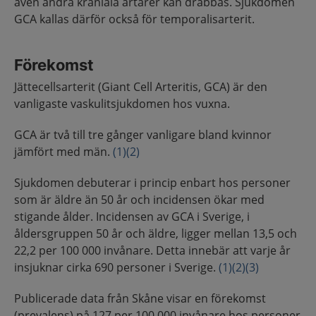
även andra kraniala artärer kan drabbas. Sjukdomen
GCA kallas därför också för temporalisarterit.
Förekomst
Jättecellsarterit (Giant Cell Arteritis, GCA) är den
vanligaste vaskulitsjukdomen hos vuxna.
GCA är två till tre gånger vanligare bland kvinnor
jämfört med män.
(1)
(2)
Sjukdomen debuterar i princip enbart hos personer
som är äldre än 50 år och incidensen ökar med
stigande ålder. Incidensen av GCA i Sverige, i
åldersgruppen 50 år och äldre, ligger mellan 13,5 och
22,2 per 100 000 invånare. Detta innebär att varje år
insjuknar cirka 690 personer i Sverige.
(1)
(2)
(3)
Publicerade data från Skåne visar en förekomst
(prevalens) på 127 per 100 000 invånare hos personer