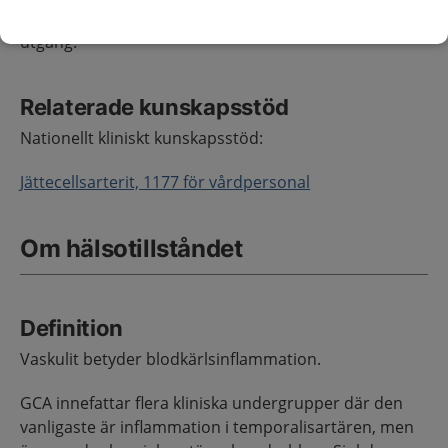
omfattningen finns under rubriken Ingång och
utgång.
Relaterade kunskapsstöd
Nationellt kliniskt kunskapsstöd:
Jättecellsarterit, 1177 för vårdpersonal
Om hälsotillståndet
Definition
Vaskulit betyder blodkärlsinflammation.
GCA innefattar flera kliniska undergrupper där den
vanligaste är inflammation i temporalisartären, men