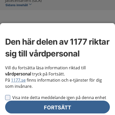
Jättecellsarterit (GCA)
Sidans innehåll
Den här delen av 1177 riktar
Jättecellsarterit (GCA)
sig till vårdpersonal
Omfattning av kunskapsstödet
Vill du fortsätta läsa information riktad till
vårdpersonal
tryck på Fortsätt.
På
1177.se
finns information och e-tjänster för dig
Vårdförloppet inleds vid misstanke om GCA och
som invånare.
avslutas när patienten haft uppföljningsbesök sex
månader efter diagnos. Vårdförloppet avser
Visa inte detta meddelande igen på denna enhet
förstagångsinsjuknande.
FORTSÄTT
En fullständig beskrivning av kriterier för