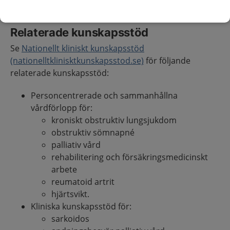
Relaterade kunskapsstöd
Se
Nationellt kliniskt kunskapsstöd
(nationelltklinisktkunskapsstod.se)
​ för följande
relaterade kunskapsstöd:
Personcentrerade och sammanhållna
vårdförlopp för:
kroniskt obstruktiv lungsjukdom
obstruktiv sömnapné
palliativ vård
rehabilitering och försäkringsmedicinskt
arbete
reumatoid artrit
hjärtsvikt.
Kliniska kunskapsstöd för:
sarkoidos