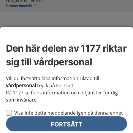
Lungfibros - vuxna
Sidans innehåll
Den här delen av 1177 riktar
Lungfibros - vuxna
sig till vårdpersonal
Omfattning av kunskapsstödet
Vill du fortsätta läsa information riktad till
vårdpersonal
tryck på Fortsätt.
På
1177.se
finns information och e-tjänster för dig
Vårdförloppet inleds vid symtom eller
som invånare.
undersökningsfynd som kan vara förenliga med
lungfibros hos en patient och pågår vanligen livet ut.
Visa inte detta meddelande igen på denna enhet
En fullständig beskrivning av kriterier för
FORTSÄTT
omfattningen finns under rubriken Ingång och
utgång.