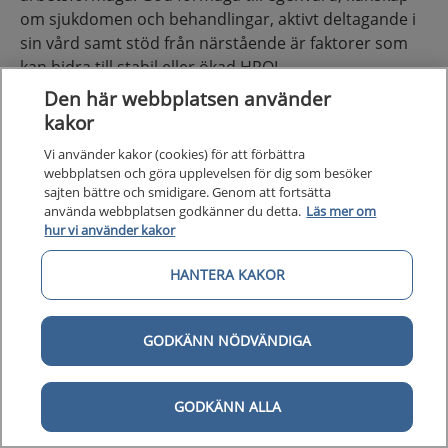
om sjukdomen och behandlingar, aktivt deltagande i
sin vård samt stöd från närstående är faktorer som
kan bidra till stabil eller ökad HRQL.
Den här webbplatsen använder
I Sverige mäts HRQL främst med Kings korta
kakor
frågeformulär för lungfibros (K-BILD) [31], se
Vi använder kakor (cookies) för att förbättra
lungfibrosregistret
(slmf.se).
webbplatsen och göra upplevelsen för dig som besöker
sajten bättre och smidigare. Genom att fortsätta
Medelvärde vid diagnostillfället bland patienter med
använda webbplatsen godkänner du detta.
Läs mer om
IPF, mätt med K-BILD, är 54 poäng, vilket är en måttligt
hur vi använder kakor
sänkt HRQL.
HANTERA KAKOR
Ingång och utgång
GODKÄNN NÖDVÄNDIGA
Ingång i vårdförloppet
GODKÄNN ALLA
Ingång i vårdförloppet sker: