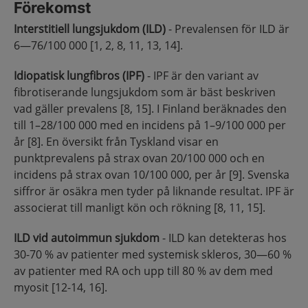
Förekomst
Interstitiell lungsjukdom (ILD)
- Prevalensen för ILD är
6—76/100 000 [1, 2, 8, 11, 13, 14].
Idiopatisk lungfibros (IPF)
- IPF är den variant av
fibrotiserande lungsjukdom som är bäst beskriven
vad gäller prevalens [8, 15]. I Finland beräknades den
till 1–28/100 000 med en incidens på 1–9/100 000 per
år [8]. En översikt från Tyskland visar en
punktprevalens på strax ovan 20/100 000 och en
incidens på strax ovan 10/100 000, per år [9]. Svenska
siffror är osäkra men tyder på liknande resultat. IPF är
associerat till manligt kön och rökning [8, 11, 15].
ILD vid autoimmun sjukdom
- ILD kan detekteras hos
30-70 % av patienter med systemisk skleros, 30—60 %
av patienter med RA och upp till 80 % av dem med
myosit [12-14, 16].