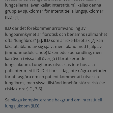
lungcellerna, även kallat interstitium), kallas denna
grupp av sjukdomar för interstitiella lungsjukdomar
(ILD) [1].
ILD där det förekommer ärromvandling av
lungparenkymet är fibrotisk och benämns i allmänhet
ofta ”lungfibros” [2]. ILD som är icke-fibrotisk [7] kan
läka ut, ibland av sig självt men ibland med hjälp av
(immunmodulerande) läkemedelsbehandling, men
kan även i vissa fall övergå i fibrotiserande
lungsjukdom. Lungfibros utvecklas inte hos alla
patienter med ILD. Det finns i dag inte några metoder
för att avgöra om en patient kommer att utveckla
lungfibros, men vissa tillstånd innebär större risk (se
riskfaktorer) [1, 3-6].
Se
bilaga kompletterande bakgrund om interstitiell
lungsjukdom (ILD)
.