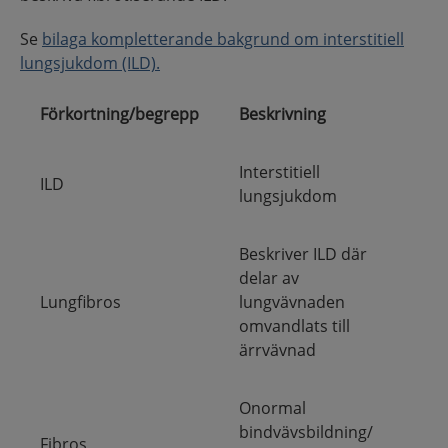
Se
bilaga kompletterande bakgrund om interstitiell
lungsjukdom (ILD).
Förkortning/begrepp
Beskrivning
Interstitiell
ILD
lungsjukdom
Beskriver ILD där
delar av
Lungfibros
lungvävnaden
omvandlats till
ärrvävnad
Onormal
bindvävsbildning/
Fibros