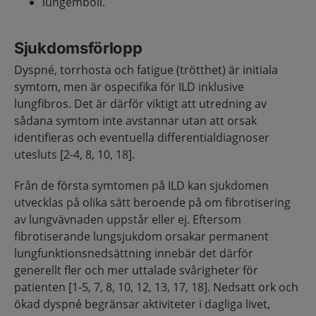
lungemboli.
Sjukdomsförlopp
Dyspné, torrhosta och fatigue (trötthet) är initiala
symtom, men är ospecifika för ILD inklusive
lungfibros. Det är därför viktigt att utredning av
sådana symtom inte avstannar utan att orsak
identifieras och eventuella differentialdiagnoser
utesluts [2-4, 8, 10, 18].
Från de första symtomen på ILD kan sjukdomen
utvecklas på olika sätt beroende på om fibrotisering
av lungvävnaden uppstår eller ej. Eftersom
fibrotiserande lungsjukdom orsakar permanent
lungfunktionsnedsättning innebär det därför
generellt fler och mer uttalade svårigheter för
patienten [1-5, 7, 8, 10, 12, 13, 17, 18]. Nedsatt ork och
ökad dyspné begränsar aktiviteter i dagliga livet,