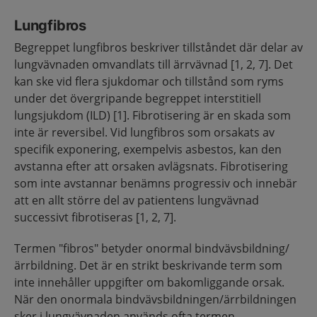
Lungfibros
Begreppet lungfibros beskriver tillståndet där delar av
lungvävnaden omvandlats till ärrvävnad [1, 2, 7]. Det
kan ske vid flera sjukdomar och tillstånd som ryms
under det övergripande begreppet interstitiell
lungsjukdom (ILD) [1]. Fibrotisering är en skada som
inte är reversibel. Vid lungfibros som orsakats av
specifik exponering, exempelvis asbestos, kan den
avstanna efter att orsaken avlägsnats. Fibrotisering
som inte avstannar benämns progressiv och innebär
att en allt större del av patientens lungvävnad
successivt fibrotiseras [1, 2, 7].
Termen "fibros" betyder onormal bindvävsbildning/
ärrbildning. Det är en strikt beskrivande term som
inte innehåller uppgifter om bakomliggande orsak.
När den onormala bindvävsbildningen/ärrbildningen
sker i lungvävnaden används ofta termen