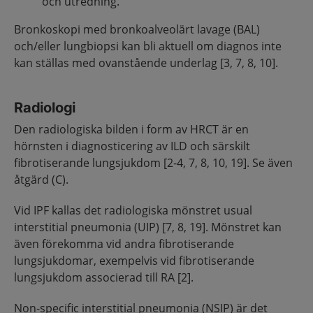
och utredning.
Bronkoskopi med bronkoalveolärt lavage (BAL)
och/eller lungbiopsi kan bli aktuell om diagnos inte
kan ställas med ovanstående underlag [3, 7, 8, 10].
Radiologi
Den radiologiska bilden i form av HRCT är en
hörnsten i diagnosticering av ILD och särskilt
fibrotiserande lungsjukdom [2-4, 7, 8, 10, 19]. Se även
åtgärd (C).
Vid IPF kallas det radiologiska mönstret usual
interstitial pneumonia (UIP) [7, 8, 19]. Mönstret kan
även förekomma vid andra fibrotiserande
lungsjukdomar, exempelvis vid fibrotiserande
lungsjukdom associerad till RA [2].
Non-specific interstitial pneumonia (NSIP) är det