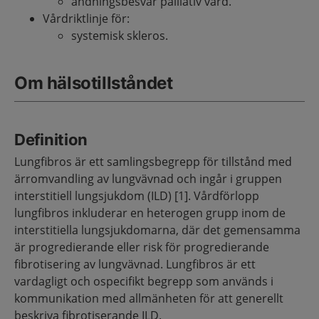
andningsbesvär palliativ vård.
Vårdriktlinje för:
systemisk skleros.
Om hälsotillståndet
Definition
Lungfibros är ett samlingsbegrepp för tillstånd med
ärromvandling av lungvävnad och ingår i gruppen
interstitiell lungsjukdom (ILD) [1]. Vårdförlopp
lungfibros inkluderar en heterogen grupp inom de
interstitiella lungsjukdomarna, där det gemensamma
är progredierande eller risk för progredierande
fibrotisering av lungvävnad. Lungfibros är ett
vardagligt och ospecifikt begrepp som används i
kommunikation med allmänheten för att generellt
beskriva fibrotiserande ILD.