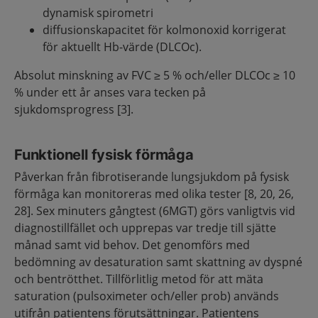
dynamisk spirometri
diffusionskapacitet för kolmonoxid korrigerat
för aktuellt Hb-värde (DLCOc).
Absolut minskning av FVC ≥ 5 % och/eller DLCOc ≥ 10
% under ett år anses vara tecken på
sjukdomsprogress [3].
Funktionell fysisk förmåga
Påverkan från fibrotiserande lungsjukdom på fysisk
förmåga kan monitoreras med olika tester [8, 20, 26,
28]. Sex minuters gångtest (6MGT) görs vanligtvis vid
diagnostillfället och upprepas var tredje till sjätte
månad samt vid behov. Det genomförs med
bedömning av desaturation samt skattning av dyspné
och bentrötthet. Tillförlitlig metod för att mäta
saturation (pulsoximeter och/eller prob) används
utifrån patientens förutsättningar. Patientens