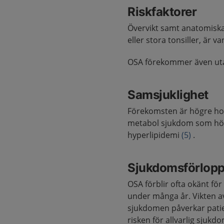
Riskfaktorer
Övervikt samt anatomiska
eller stora tonsiller, är v
OSA förekommer även uta
Samsjuklighet
Förekomsten är högre hos
metabol sjukdom som högt
hyperlipidemi
(5)
.
Sjukdomsförlop
OSA förblir ofta okänt för
under många år. Vikten av
sjukdomen påverkar patien
risken för allvarlig sjuk