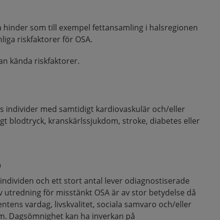
 hinder som till exempel fettansamling i halsregionen
anliga riskfaktorer för OSA.
n kända riskfaktorer.
 individer med samtidigt kardiovaskulär och/eller
 blodtryck, kranskärlssjukdom, stroke, diabetes eller
p
 individen och ett stort antal lever odiagnostiserade
 utredning för misstänkt OSA är av stor betydelse då
tens vardag, livskvalitet, sociala samvaro och/eller
dom. Dagsömnighet kan ha inverkan på