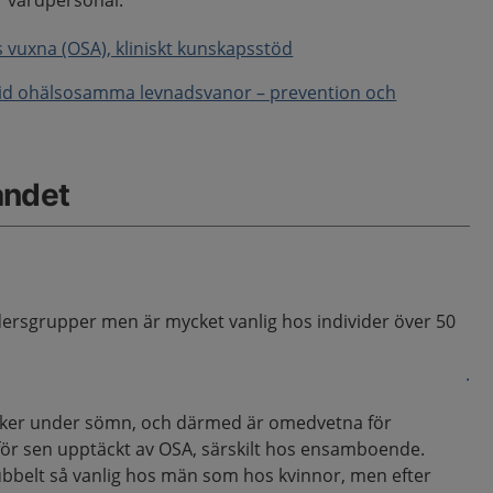
 vårdpersonal:
vuxna (OSA), kliniskt kunskapsstöd
vid ohälsosamma levnadsvanor – prevention och
åndet
dersgrupper men är mycket vanlig hos individer över 50
.
ker under sömn, och därmed är omedvetna för
k för sen upptäckt av OSA, särskilt hos ensamboende.
belt så vanlig hos män som hos kvinnor, men efter