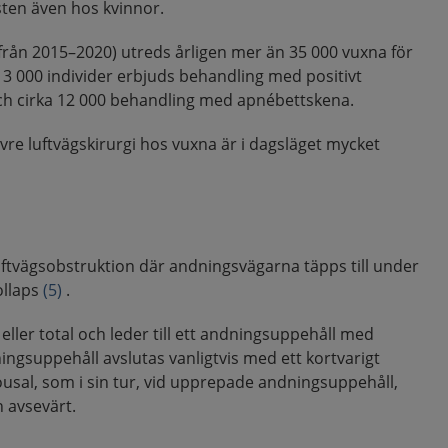
en även hos kvinnor.
 från 2015–2020) utreds årligen mer än 35 000 vuxna för
 13 000 individer erbjuds behandling med positivt
och cirka 12 000 behandling med apnébettskena.
re luftvägskirurgi hos vuxna är i dagsläget mycket
uftvägsobstruktion där andningsvägarna täpps till under
ollaps
(5)
.
 eller total och leder till ett andningsuppehåll med
ningsuppehåll avslutas vanligtvis med ett kortvarigt
usal, som i sin tur, vid upprepade andningsuppehåll,
 avsevärt.