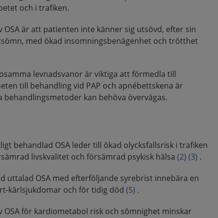
etet och i trafiken.
 OSA är att patienten inte känner sig utsövd, efter sin
nattsömn, med ökad insomningsbenägenhet och trötthet
sosamma levnadsvanor är viktiga att förmedla till
eten till behandling vid PAP och apnébettskena är
va behandlingsmetoder kan behöva övervägas.
igt behandlad OSA leder till ökad olycksfallsrisk i trafiken
örsämrad livskvalitet och försämrad psykisk hälsa
(2)
(3)
.
uttalad OSA med efterföljande syrebrist innebära en
järt-kärlsjukdomar och för tidig död
(5)
.
av OSA för kardiometabol risk och sömnighet minskar