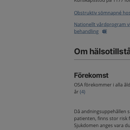
Kunskapsstöd på 1177 för
Obstruktiv sömnapné hos 
Nationellt vårdprogram 
behandling
Om hälsotillst
Förekomst
OSA förekommer i alla ål
år
(4)
Då andningsuppehållen s
patienten, finns stor ris
Sjukdomen anges vara dub