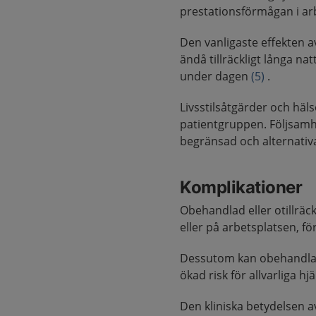
prestationsförmågan i arb
Den vanligaste effekten av
ändå tillräckligt långa 
under dagen
(5)
.
Livsstilsåtgärder och häl
patientgruppen. Följsamh
begränsad och alternati
Komplikationer
Obehandlad eller otillräckl
eller på arbetsplatsen, f
Dessutom kan obehandlad 
ökad risk för allvarliga h
Den kliniska betydelsen 