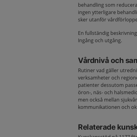
behandling som reducerar
ingen ytterligare behand
sker utanför vårdförloppe
En fullständig beskrivnin
Ingång och utgång.
Vårdnivå och sa
Rutiner vad gäller utredni
verksamheter och regioner
patienter dessutom passe
öron-, näs- och halsmedic
men också mellan sjukvår
kommunikationen och okla
Relaterade kuns