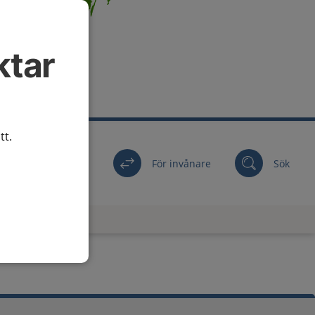
ktar
tt.
För invånare
Sök