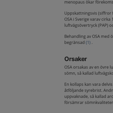
menopaus ökar förekomst
Uppskattningsvis (siffror
OSA i Sverige varav cirka
luftvägsövertryck (PAP) 
Behandling av OSA med öv
begränsad
(1)
.
Orsaker
OSA orsakas av en övre l
sömn, så kallad luftvägsk
En kollaps kan vara delvis
åtföljande syrebrist. And
uppvaknade, så kallad aro
försämrar sömnkvaliteten