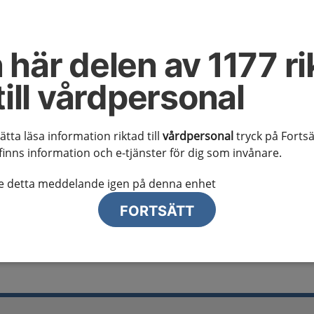
al information
te ser regionalt innehåll och viktig information som gäller just din
 här delen av 1177 ri
till vårdpersonal
sätta läsa information riktad till
vårdpersonal
tryck på Fortsä
finns information och e-tjänster för dig som invånare.
lj region
te detta meddelande igen på denna enhet
FORTSÄTT
é (OSA) hos vuxna