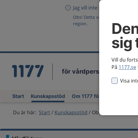
Jag vill inte se någon region
Obs! Detta val innebär att du in
Den
region.
sig 
Vill du fort
På
1177.se
för vårdpersonal
Vä
Visa in
Start
Kunskapsstöd
Om 1177 för vårdpersonal
Du är här:
Start
Kunskapsstöd
Obstruktiv sömnapn