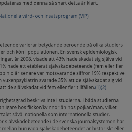
dateras med denna så snart detta är klart.
ationella vård- och insatsprogram (VIP)
eteende varierar betydande beroende på olika studiers
der och kön i populationen. En svensk epidemiologisk
ngar, år 2008, visade att 43% hade skadat sig själva vid
 21% hade ett etablerat självskadebeteende (fem eller fler
s upp nio år senare var motsvarande siffror 19% respektive
 vuxenpsykiatrin svarade 35% att de självskadat sig vid
tt de självskadat vid fem eller fler tillfällen.
(1)
(2)
ighetsgrad beskrivs inte i studierna. I båda studierna
nligare hos flickor/kvinnor än hos pojkar/män, vilket
let såväl nationella som internationella studier.
för självskadebeteende i de svenska journalsystemen har
at mellan huruvida självskadebeteendet är historiskt eller