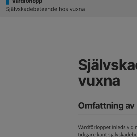
Vårdförlopp
Självskadebeteende hos vuxna
Självsk
vuxna
Omfattning av
Vårdförloppet inleds vid
tidigare känt självskadeb