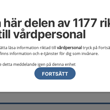
al information
te ser regionalt innehåll och viktig information som gäller just din
 här delen av 1177 ri
till vårdpersonal
sätta läsa information riktad till
vårdpersonal
tryck på Fortsä
finns information och e-tjänster för dig som invånare.
lj region
te detta meddelande igen på denna enhet
FORTSÄTT
 hos vuxna