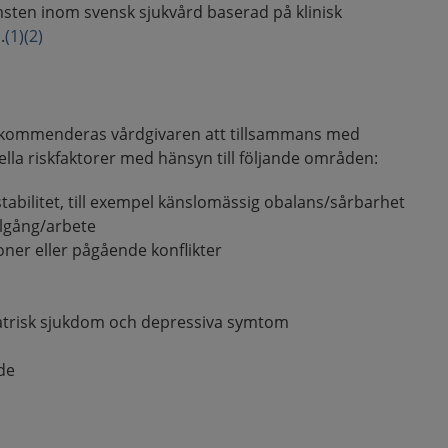
sten inom svensk sjukvård baserad på klinisk
.
(1)
(2)
ekommenderas vårdgivaren att tillsammans med
uella riskfaktorer med hänsyn till följande områden:
stabilitet, till exempel känslomässig obalans/sårbarhet
lgång/arbete
ioner eller pågående konflikter
iatrisk sjukdom och depressiva symtom
de