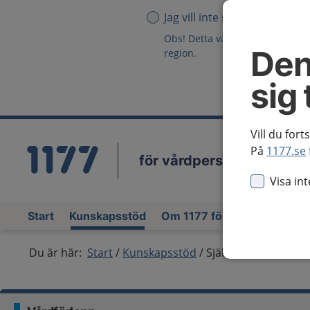
Jag vill inte se någon region
Obs! Detta val innebär att du in
Den
region.
sig 
Vill du fort
På
1177.se
för vårdpersonal
Vä
Visa in
Start
Kunskapsstöd
Om 1177 för vårdpersonal
Du är här:
Start
Kunskapsstöd
Självskadebeteende