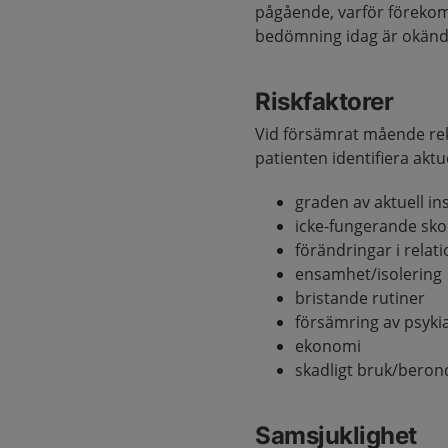
pågående, varför förekom
bedömning idag är okänd
Riskfaktorer
Vid försämrat mående r
patienten identifiera akt
graden av aktuell in
icke-fungerande sko
förändringar i relat
ensamhet/isolering
bristande rutiner
försämring av psyk
ekonomi
skadligt bruk/beron
Samsjuklighet