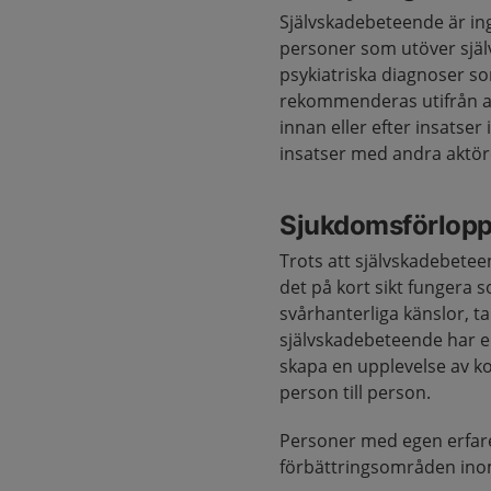
Självskadebeteende är ing
personer som utöver själ
psykiatriska diagnoser so
rekommenderas utifrån akt
innan eller efter insatse
insatser med andra aktör
Sjukdomsförlop
Trots att självskadebete
det på kort sikt fungera s
svårhanterliga känslor, 
självskadebeteende har e
skapa en upplevelse av kon
person till person.
Personer med egen erfare
förbättringsområden ino