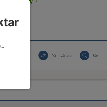
ktar
tt.
För invånare
Sök