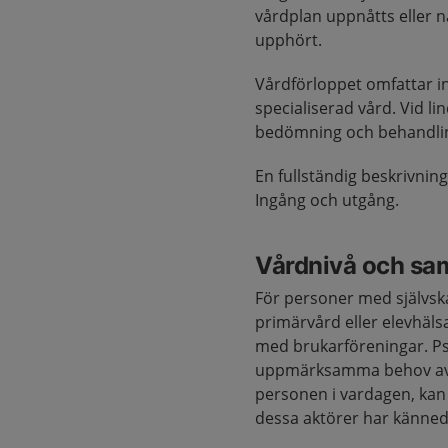
vårdplan uppnåtts eller n
upphört.
Vårdförloppet omfattar in
specialiserad vård. Vid l
bedömning och behandli
En fullständig beskrivnin
Ingång och utgång.
Vårdnivå och sa
För personer med självsk
primärvård eller elevhäls
med brukarföreningar. Psy
uppmärksamma behov av 
personen i vardagen, kan v
dessa aktörer har känne