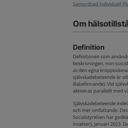
Samordnad Individuell Pla
Om hälsotillst
Definition
Definitionen som används 
beskrivningen, non-suicidal
av den egna kroppsvävnad
självskadebeteende är ofö
illabefinnande). Vid själ
aktiveras parallellt med v
Självskadebeteende indela
och mer omfattande. Dessa
Socialstyrelsen har godkä
insatser), januari 2023. 