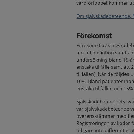
vårdförloppet kommer upp
Om självskadebeteende, N
Förekomst
Förekomst av självskadeb
metod, defintion samt ål
undersökning bland 15-åri
enstaka tillfälle samt att
tillfällen). När de följde
10%. Bland patienter inom
enstaka tillfällen och 15% a
Självskadebeteendets svår
var självskadebeteende va
överensstämmer med flerta
Registreringen av koder 
tidigare inte differentier