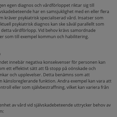
en egen diagnos och vårdförloppet riktar sig till
vskadebeteende har en samsjuklighet med en eller flera
m kräver psykiatrisk specialiserad vård. Insatser som
uell psykiatrisk diagnos kan ske såväl parallellt som
r i detta vårdförlopp. Vid behov krävs samordnade
er som till exempel kommun och habilitering.
p
endet innebär negativa konsekvenser för personen kan
om ett effektivt sätt att få stopp på oönskade och
tankar och upplevelser. Detta benämns som att
n känsloreglerande funktion. Andra exempel kan vara att
troll eller som självbestraffning, vilket kan variera från
nhet av vård vid självskadebeteende uttrycker behov av
m: