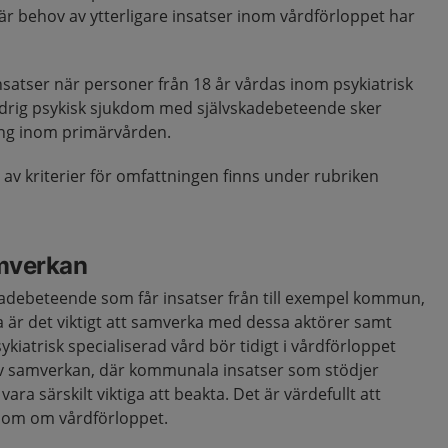
är behov av ytterligare insatser inom vårdförloppet har
satser när personer från 18 år vårdas inom psykiatrisk
indrig psykisk sjukdom med självskadebeteende sker
ng inom primärvården.
g av kriterier för omfattningen finns under rubriken
mverkan
adebeteende som får insatser från till exempel kommun,
a är det viktigt att samverka med dessa aktörer samt
kiatrisk specialiserad vård bör tidigt i vårdförloppet
samverkan, där kommunala insatser som stödjer
ara särskilt viktiga att beakta. Det är värdefullt att
dom om vårdförloppet.