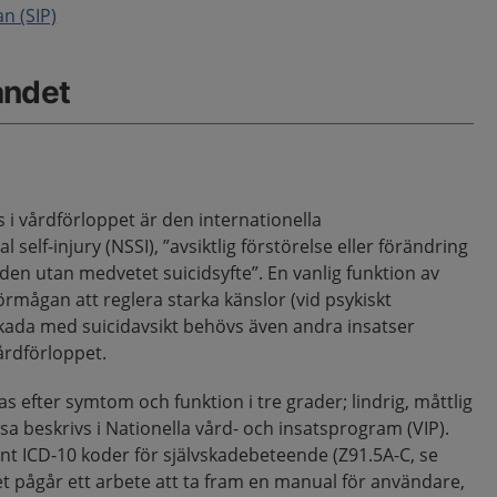
n (SIP)
åndet
i vårdförloppet är den internationella
 self-injury (NSSI), ”avsiktlig förstörelse eller förändring
en utan medvetet suicidsyfte”. En vanlig funktion av
rmågan att reglera starka känslor (vid psykiskt
vskada med suicidavsikt behövs även andra insatser
årdförloppet.
s efter symtom och funktion i tre grader; lindrig, måttlig
 beskrivs i Nationella vård- och insatsprogram (VIP).
nt ICD-10 koder för självskadebeteende (Z91.5A-C, se
Det pågår ett arbete att ta fram en manual för användare,