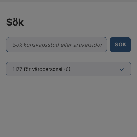
Sök
Sök kunskapsstöd eller artikel
SÖK
1177 för vårdpersonal (0)
NaN fler träffar inlästa. Visar totalt NaN av 0.