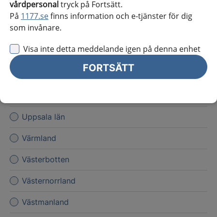
vårdpersonal
tryck på Fortsätt.
Kronoberg
På
1177.se
finns information och e-tjänster för dig
som invånare.
Norrbotten
Visa inte detta meddelande igen på denna enhet
Skåne
FORTSÄTT
Stockholms län
Sörmland
Uppsala län
Värmland
Västerbotten
Västernorrland
Västmanland