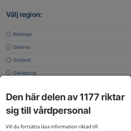
Välj region:
Blekinge
Dalarna
Gotland
Gävleborg
Halland
Den här delen av 1177 riktar
Jämtland Härjedalen
sig till vårdpersonal
Jönköpings län
Kalmar län
Vill du fortsätta läsa information riktad till