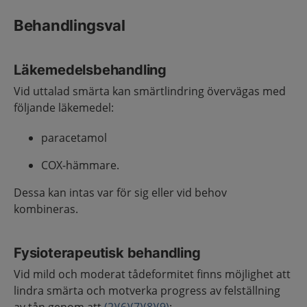
Behandlingsval
Läkemedelsbehandling
Vid uttalad smärta kan smärtlindring övervägas med
följande läkemedel:
paracetamol
COX-hämmare.
Dessa kan intas var för sig eller vid behov
kombineras.
Fysioterapeutisk behandling
Vid mild och moderat tådeformitet finns möjlighet att
lindra smärta och motverka progress av felställning
av tån genom att
(2)
(6)
(7)
(8)
(9)
: