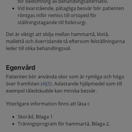
för bedömning av behandlingsalternativ.
Vid kvarstående, påtagliga besvär bör patienten
röntgas inför remiss till ortoped för
ställningstagande till fotkirurgi.
Det är viktigt att skilja mellan hammartå, klotå,
mallettå och överridande tå eftersom felställningarna
leder till olika behandlingsval.
Egenvård
Patienten bör använda skor som är rymliga och höga
över framfoten
(4)
(5)
. Avlastande hjälpmedel som till
exempel tåledskudde kan minska besvär.
Ytterligare information finns att läsa i:
Skoråd, Bilaga 1
Träningsprogram för hammartå, Bilaga 2.