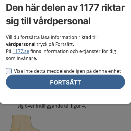
Den här delen av 1177 riktar
Olika typer av deformiteter i de små tårna och vad det
innebär:
sig till vårdpersonal
Hammartå är en flexionsdeformitet i proximala
interfalangealleden (PIP-leden), figur 1.
Vill du fortsätta läsa information riktad till
Klotå är en tådeformitet med flexion både i
vårdpersonal
tryck på Fortsätt.
proximala och distala interfalangeallederna (PIP
På
1177.se
finns information och e-tjänster för dig
respektive DIP), figur 2.
som invånare.
Hammartå och klotådeformiteter innebär ofta
även en extensionsdeformitet med subluxation i
Visa inte detta meddelande igen på denna enhet
metatarsofalangealleden (MTP-leden).
FORTSÄTT
Mallettå är en flexionsdeformitet i DIP-leden,
figur 3.
Överridande tå är en felställning, där tån lägger
sig över intilliggande tå, figur 4.