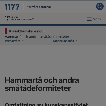
för vårdpersonal
Meny
Du har valt region
Västra Götaland
.
Kliniskt kunskapsstöd
Hammartå och andra småtådeformiteter
Primärvård
Sidans innehåll
Hammartå och andra
småtådeformiteter
Omfattning av kunskapsstödet