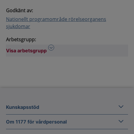
Godkänt av
:
Nationellt programområde rörelseorganens
sjukdomar
Arbetsgrupp
:
Visa arbetsgrupp
Visa arbetsgrupp
Kunska
Kunskapsstöd
Om 1177
Om 1177 för vårdpersonal
Digital 