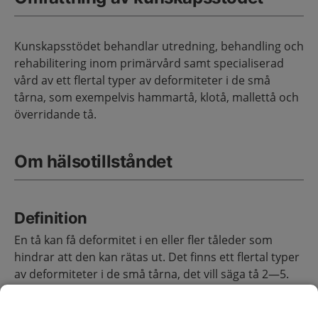
Kunskapsstödet behandlar utredning, behandling och
rehabilitering inom primärvård samt specialiserad
vård av ett flertal typer av deformiteter i de små
tårna, som exempelvis hammartå, klotå, mallettå och
överridande tå.
Om hälsotillståndet
Definition
En tå kan få deformitet i en eller fler tåleder som
hindrar att den kan rätas ut. Det finns ett flertal typer
av deformiteter i de små tårna, det vill säga tå 2—5.
Den vanligast förekommande deformiteten är
hammartå.
(1)
(2)
(3)