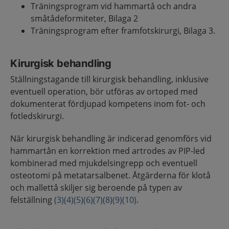
Träningsprogram vid hammartå och andra
småtådeformiteter, Bilaga 2
Träningsprogram efter framfotskirurgi, Bilaga 3.
Kirurgisk behandling
Ställningstagande till kirurgisk behandling, inklusive
eventuell operation, bör utföras av ortoped med
dokumenterat fördjupad kompetens inom fot- och
fotledskirurgi.
När kirurgisk behandling är indicerad genomförs vid
hammartån en korrektion med artrodes av PIP-led
kombinerad med mjukdelsingrepp och eventuell
osteotomi på metatarsalbenet. Åtgärderna för klotå
och mallettå skiljer sig beroende på typen av
felställning
(3)
(4)
(5)
(6)
(7)
(8)
(9)
(10)
.