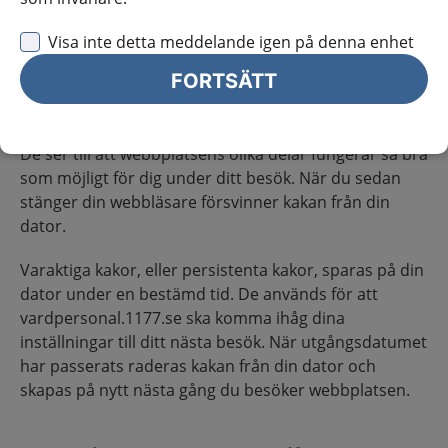
På vardpersonal.1177.se använder vi tillfälliga och
Visa inte detta meddelande igen på denna enhet
varaktiga kakor.
FORTSÄTT
Tillfälliga kakor, eller sessionskakor, är en typ av kaka
som används under själva besöket på webbplatsen.
De ser till att webbplatsens olika delar fungerar så bra
som möjligt för dig under ditt besök. När du sedan
stänger din webbläsare försvinner kakan från din
dator.
Varaktiga kakor, eller persistenta kakor, sparas på din
dator under en bestämd tid. De används för att
vardpersonal.1177.se ska komma ihåg dina
inställningar till ditt nästa besök. När utgångsdatumet
har passerats raderas kakan från din dator och
skapas på nytt nästa gång du besöker webbplatsen.