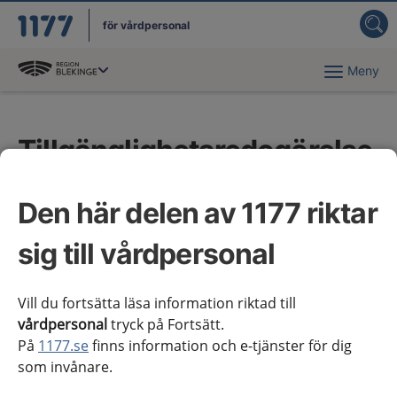
för vårdpersonal
Meny
Du har valt region
Blekinge
.
Tillgänglighetsredogörelse
Vi vill att alla ska kunna använda 1177 för
Den här delen av 1177 riktar
vårdpersonal. Det gäller även dig som använder
sig till vårdpersonal
olika hjälpmedel för att ta del av innehållet. Här
finns information om de brister som vi känner till
och arbetar med att åtgärda.
Vill du fortsätta läsa information riktad till
vårdpersonal
tryck på Fortsätt.
På
1177.se
finns information och e-tjänster för dig
För att lämna synpunkter för sådant som inte
som invånare.
fungerar för dig kan du kontakta
redaktionen
.