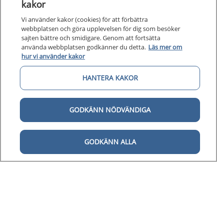
kakor
Vi använder kakor (cookies) för att förbättra
webbplatsen och göra upplevelsen för dig som besöker
sajten bättre och smidigare. Genom att fortsätta
använda webbplatsen godkänner du detta.
Läs mer om
hur vi använder kakor
Kunska
HANTERA KAKOR
Kunskapsstöd
Om 1177
Om 1177 för vårdpersonal
GODKÄNN NÖDVÄNDIGA
Digital 
Digital tillgänglighet
GODKÄNN ALLA
Till startsidan för 1177 för v
för vårdpersonal