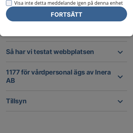
Visa inte detta meddelande igen på denna enhet
Hur tillgänglig är webbplatsen?
FORTSÄTT
Innehåll som inte är tillgängligt
Så har vi testat webbplatsen
1177 för vårdpersonal ägs av Inera
AB
Tillsyn