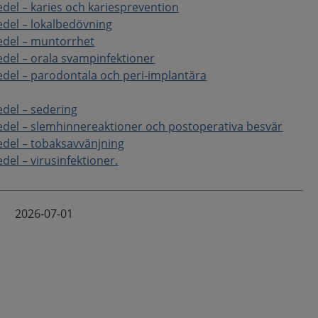
el – karies och kariesprevention
del – lokalbedövning
del – muntorrhet
del – orala svampinfektioner
del – parodontala och peri-implantära
del – sedering
del – slemhinnereaktioner och postoperativa besvär
del – tobaksavvänjning
el – virusinfektioner.
2026-07-01