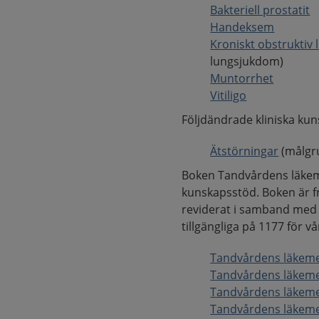
Bakteriell prostatit
Handeksem
Kroniskt obstruktiv
lungsjukdom)
Muntorrhet
Vitiligo
Följdändrade kliniska ku
Ätstörningar
(målgr
Boken Tandvårdens läkemed
kunskapsstöd. Boken är f
reviderat i samband med d
tillgängliga på 1177 för v
Tandvårdens läkeme
Tandvårdens läkemed
Tandvårdens läkeme
Tandvårdens läkeme