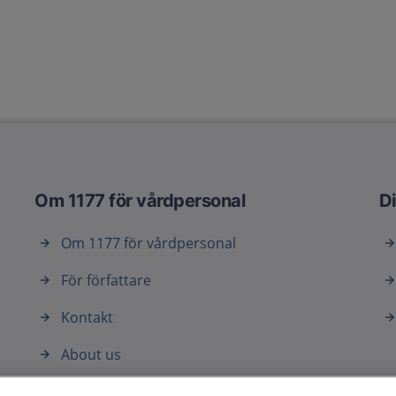
Om 1177 för vårdpersonal
Di
Om 1177 för vårdpersonal
För författare
Kontakt
About us