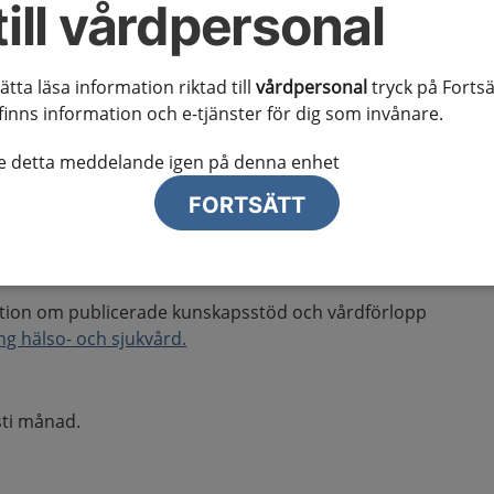
ceras nya eller reviderade kunskapsstöd
till vårdpersonal
dan listas de senast publicerade
h vårdförloppen.
sätta läsa information riktad till
vårdpersonal
tryck på Fortsä
finns information och e-tjänster för dig som invånare.
gusti och september när det gäller kunskapsstöd med möjlighet till
te detta meddelande igen på denna enhet
FORTSÄTT
tion om publicerade kunskapsstöd och vårdförlopp
g hälso- och sjukvård.
sti månad.