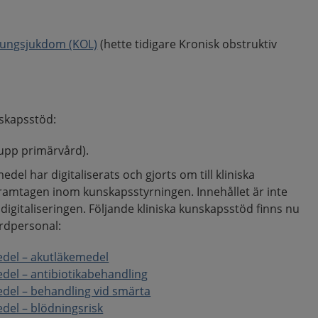
 lungsjukdom (KOL)
(hette tidigare Kronisk obstruktiv
nskapsstöd:
upp primärvård).
el har digitaliserats och gjorts om till kliniska
ramtagen inom kunskapsstyrningen. Innehållet är inte
igitaliseringen. Följande kliniska kunskapsstöd finns nu
årdpersonal:
del – akutläkemedel
el – antibiotikabehandling
del – behandling vid smärta
del – blödningsrisk