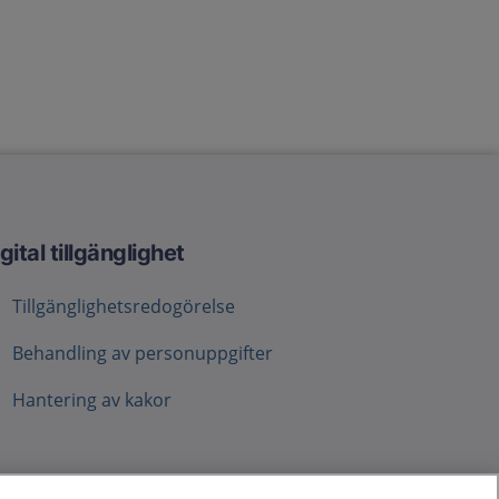
gital tillgänglighet
Tillgänglighetsredogörelse
Behandling av personuppgifter
Hantering av kakor