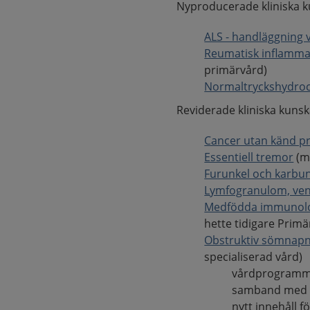
Nyproducerade kliniska 
ALS - handläggning 
Reumatisk inflamma
primärvård)
Normaltryckshydroce
Reviderade kliniska kuns
Cancer utan känd p
Essentiell tremor
(m
Furunkel och karbu
Lymfogranulom, ven
Medfödda immunolo
hette tidigare
Primä
Obstruktiv sömnapn
specialiserad vård)
vårdprogramme
samband med re
nytt innehåll f