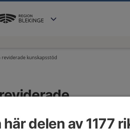
 har valt region
Blekinge
.
 reviderade kunskapsstöd
reviderade
sstöd
 här delen av 1177 ri