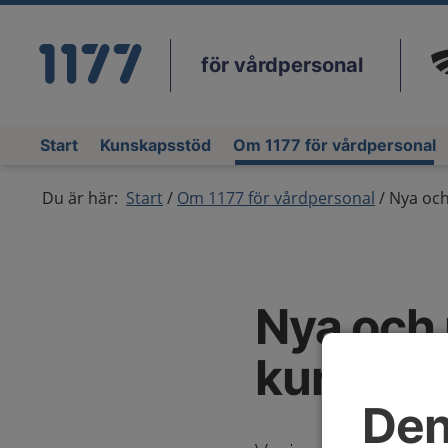
för vårdpersonal
Du
Start
Kunskapsstöd
Om 1177 för vårdpersonal
Du är här:
Start
Om 1177 för vårdpersonal
Nya och
Nya och 
kunskap
Den