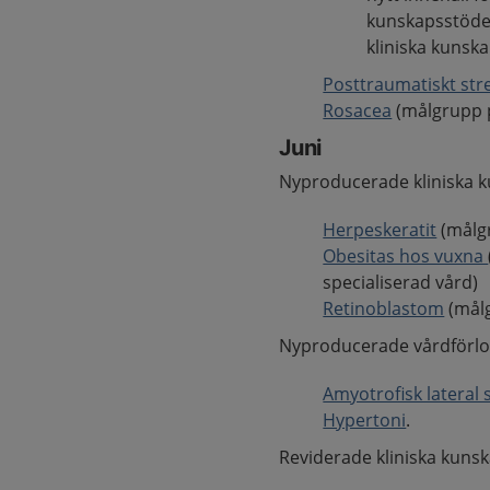
kunskapsstöde
kliniska kunsk
Posttraumatiskt st
Rosacea
(målgrupp 
Juni
Nyproducerade kliniska 
Herpeskeratit
(målgr
Obesitas hos vuxna
specialiserad vård)
Retinoblastom
(målg
Nyproducerade vårdförlo
Amyotrofisk lateral 
Hypertoni
.
Reviderade kliniska kuns