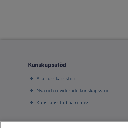
Kunskapsstöd
Alla kunskapsstöd
Nya och reviderade kunskapsstöd
Kunskapsstöd på remiss