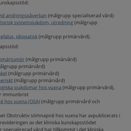
kunskapsstöd:
vid andningspåverkan
(målgrupp specialiserad vård)
torisk systemsjukdom, utredning
(målgrupp
falus, idiopatisk
(målgrupp primärvård).
kapsstöd:
rimärtumör
(målgrupp primärvård)
ålgrupp primärvård)
nkel
(målgrupp primärvård)
eriskt
(målgrupp primärvård)
giska sjukdomar hos vuxna
(målgrupp primärvård),
r immunbrist
é hos vuxna (OSA)
(målgrupp primärvård och
t Obstruktiv sömnapné hos vuxna har avpublicerats i
videringen av det kliniska kunskapsstödet
ör specialicerad vård har tillkommit i det kliniska