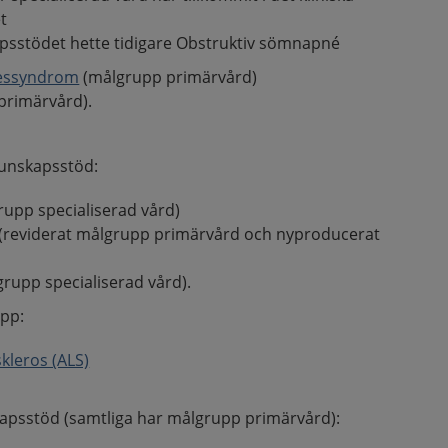
t
apsstödet hette tidigare Obstruktiv sömnapné
ressyndrom
(målgrupp primärvård)
primärvård).
kunskapsstöd:
upp specialiserad vård)
(reviderat målgrupp primärvård och nyproducerat
rupp specialiserad vård).
pp:
skleros (ALS)
kapsstöd (samtliga har målgrupp primärvård):