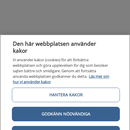
Den här webbplatsen använder
kakor
Vi använder kakor (cookies) för att förbättra
webbplatsen och göra upplevelsen för dig som besöker
sajten bättre och smidigare. Genom att fortsätta
använda webbplatsen godkänner du detta.
Läs mer om
hur vi använder kakor
HANTERA KAKOR
Kunska
Kunskapsstöd
GODKÄNN NÖDVÄNDIGA
Om 1177
Om 1177 för vårdpersonal