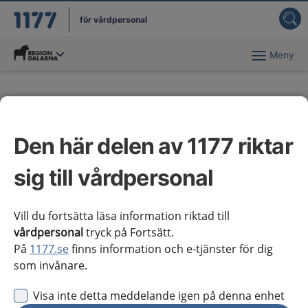
för vårdpersonal
Meny
Du har valt region
Dalarna
.
Nya kunskapsstöd
tillgängliga för regionala
Den här delen av 1177 riktar
tillägg
sig till vårdpersonal
Nya eller reviderade kunskapsstöd
Vill du fortsätta läsa information riktad till
tillgängliga för regionala tillägg
vårdpersonal
tryck på Fortsätt.
På
1177.se
finns information och e-tjänster för dig
som invånare.
Visa inte detta meddelande igen på denna enhet