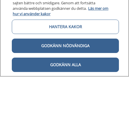
sajten bättre och smidigare. Genom att fortsätta
Kunska
Kunskapsstöd
använda webbplatsen godkänner du detta.
Läs mer om
hur vi använder kakor
Om 1177
Om 1177 för vårdpersonal
HANTERA KAKOR
Digital 
Digital tillgänglighet
GODKÄNN NÖDVÄNDIGA
GODKÄNN ALLA
Till startsidan för 1177 för v
för vårdpersonal
1177 för vårdpersonal samlar information
och nationella kunskapsstöd och är en del av
Nationellt system för kunskapsstyrning
hälso- och sjukvård.
1177 för vårdpersonal drivs av Inera AB på