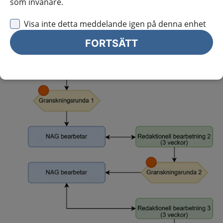
Arbetsprocessens steg
som invånare.
Visa inte detta meddelande igen på denna enhet
FORTSÄTT