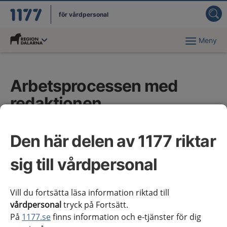
för vårdpersonal
Meny
Du har valt region
Dalarna
.
Arbetsprocessen med
redaktionen
Redaktionen hjälper de nationella
Den här delen av 1177 riktar
arbetsgrupperna (NAG) med att ta fram och
bearbeta kunskapsstöd. På redaktionen jobbar
sig till vårdpersonal
redaktörer med medicinsk och redaktionell
bakgrund.
Vill du fortsätta läsa information riktad till
vårdpersonal
tryck på Fortsätt.
På
1177.se
finns information och e-tjänster för dig