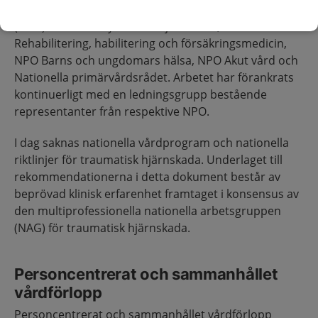
samarbete mellan flera nationella programområden
(NPO): NPO nervsystemets sjukdomar, NPO
Rehabilitering, habilitering och försäkringsmedicin,
NPO Barns och ungdomars hälsa, NPO Akut vård och
Nationella primärvårdsrådet. Arbetet har förankrats
kontinuerligt med en ledningsgrupp bestående
representanter från respektive NPO.
I dag saknas nationella vårdprogram och nationella
riktlinjer för traumatisk hjärnskada. Underlaget till
rekommendationerna i detta dokument består av
beprövad klinisk erfarenhet framtaget i konsensus av
den multiprofessionella nationella arbetsgruppen
(NAG) för traumatisk hjärnskada.
Personcentrerat och sammanhållet
vårdförlopp
Personcentrerat och sammanhållet vårdförlopp