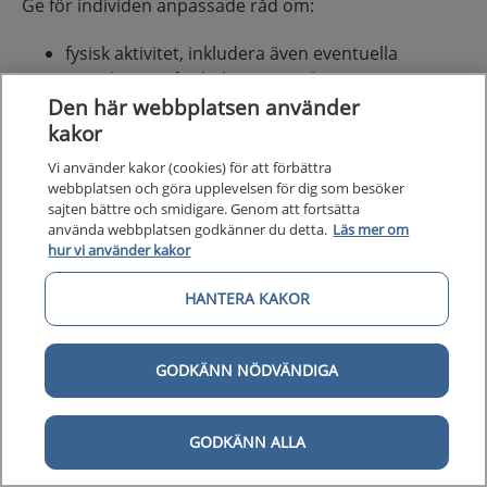
Ge för individen anpassade råd om:
fysisk aktivitet, inkludera även eventuella
restriktioner för belastning och träning
Den här webbplatsen använder
avseende andra skador eller sjukdomar och för
kakor
att förebygga ny skada
aktivitetsbalans och stimulisanering för att
Vi använder kakor (cookies) för att förbättra
hantera besvär med mental uttröttbarhet
webbplatsen och göra upplevelsen för dig som besöker
skärmaktivitet; måttlig användning av
sajten bättre och smidigare. Genom att fortsätta
använda webbplatsen godkänner du detta.
Läs mer om
skärmaktivitet rekommenderas (behöver ej
hur vi använder kakor
avstå helt efter initial vila)
återgång till och deltagande i samspel med
HANTERA KAKOR
jämnåriga i skola, med råd om pauser och
anpassningar kring kognitiva symptom och
uttröttbarhet, skriv intyg vid behov
GODKÄNN NÖDVÄNDIGA
återgång till kontaktidrott och högintensiv
idrott.
GODKÄNN ALLA
Bedöm, baserat på anamnestiska uppgifter och fynd i