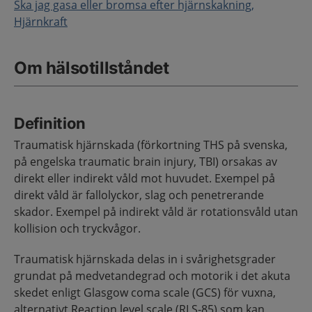
Ska jag gasa eller bromsa efter hjärnskakning,
Hjärnkraft
Om hälsotillståndet
Definition
Traumatisk hjärnskada (förkortning THS på svenska,
på engelska traumatic brain injury, TBI) orsakas av
direkt eller indirekt våld mot huvudet. Exempel på
direkt våld är fallolyckor, slag och penetrerande
skador. Exempel på indirekt våld är rotationsvåld utan
kollision och tryckvågor.
Traumatisk hjärnskada delas in i svårighetsgrader
grundat på medvetandegrad och motorik i det akuta
skedet enligt Glasgow coma scale (GCS) för vuxna,
alternativt Reaction level scale (RLS-85) som kan