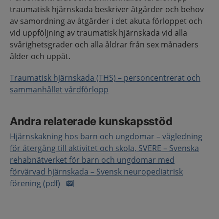
traumatisk hjärnskada beskriver åtgärder och behov
av samordning av åtgärder i det akuta förloppet och
vid uppföljning av traumatisk hjärnskada vid alla
svårighetsgrader och alla åldrar från sex månaders
ålder och uppåt.
Traumatisk hjärnskada (THS) – personcentrerat och
sammanhållet vårdförlopp
Andra relaterade kunskapsstöd
Hjärnskakning hos barn och ungdomar – vägledning
för återgång till aktivitet och skola, SVERE – Svenska
rehabnätverket för barn och ungdomar med
förvärvad hjärnskada – Svensk neuropediatrisk
förening (pdf)