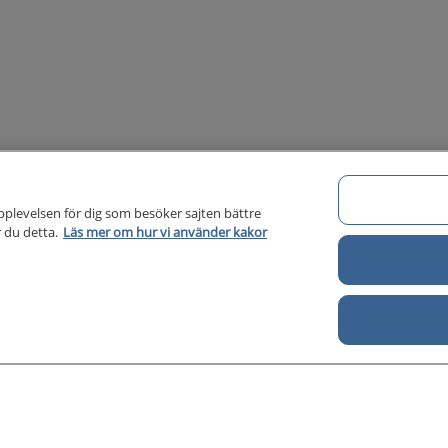
pplevelsen för dig som besöker sajten bättre
 du detta.
Läs mer om hur vi använder kakor
Om 1177 för vårdpersonal
Di
Om 1177 för vårdpersonal
För författare
Kontakt