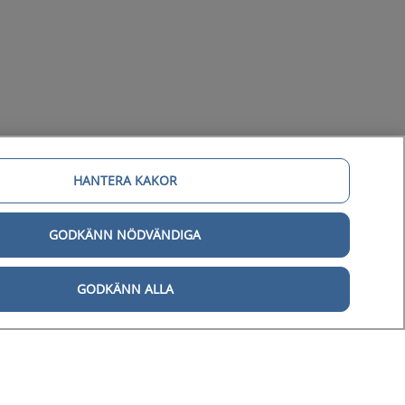
HANTERA KAKOR
GODKÄNN NÖDVÄNDIGA
gital tillgänglighet
GODKÄNN ALLA
Tillgänglighetsredogörelse
Behandling av personuppgifter
Hantering av kakor