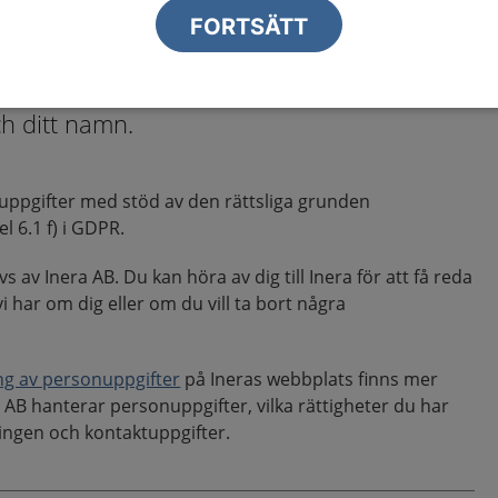
nal hanterar personuppgifter i enlighet
FORTSÄTT
rdningen. Personuppgifter är all
 kopplas till dig. Det kan till exempel vara
h ditt namn.
uppgifter med stöd av den rättsliga grunden
l 6.1 f) i GDPR.
s av Inera AB. Du kan höra av dig till Inera för att få reda
i har om dig eller om du vill ta bort några
ng av personuppgifter
på Ineras webbplats finns mer
AB hanterar personuppgifter, vilka rättigheter du har
ingen och kontaktuppgifter.