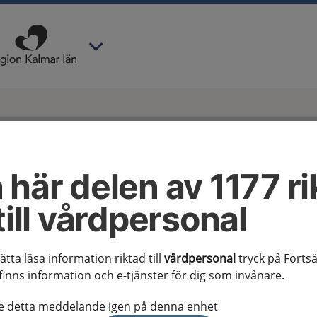
 har valt region
Kalmar län
.
ing av personuppgifter
 här delen av 1177 ri
till vårdpersonal
ing av
ppgifter
sätta läsa information riktad till
vårdpersonal
tryck på Fortsä
finns information och e-tjänster för dig som invånare.
te detta meddelande igen på denna enhet