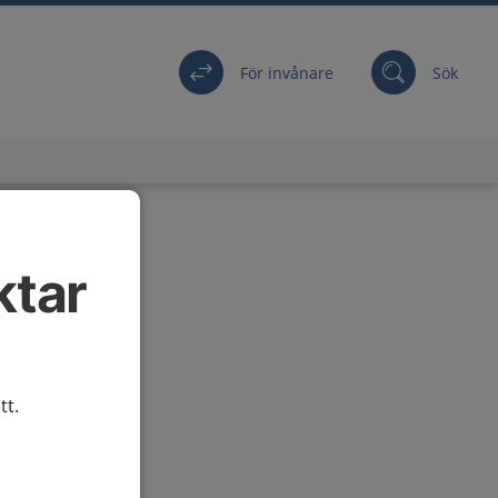
För invånare
Sök
ktar
tt.