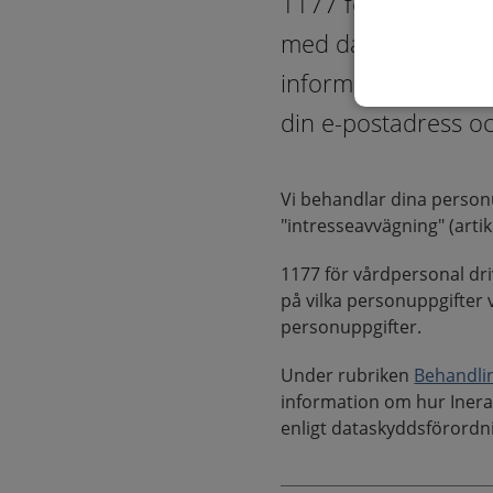
1177 för vårdperso
med dataskyddsföro
information som kan
din e-postadress oc
Vi behandlar dina person
"intresseavvägning" (artike
1177 för vårdpersonal driv
på vilka personuppgifter v
personuppgifter.
Under rubriken
Behandli
information om hur Inera 
enligt dataskyddsförordn