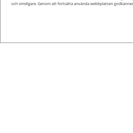
Kunskapsstöd
och smidigare. Genom att fortsätta använda webbplatsen godkänner
Alla kunskapsstöd
Nya och reviderade kunskapsstöd
Kunskapsstöd på remiss
1177 för v
del