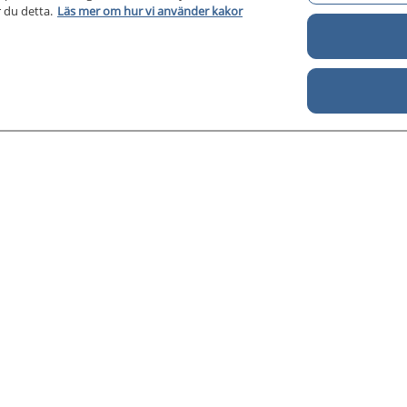
Om 1177 för vårdpersonal
Di
 du detta.
Läs mer om hur vi använder kakor
Om 1177 för vårdpersonal
För författare
Kontakt
About us
Till startsidan för 1177 för v
för vårdpersonal
årdpersonal samlar information och nationella kunskapsstö
 av Nationellt system för kunskapsstyrning hälso- och sjukv