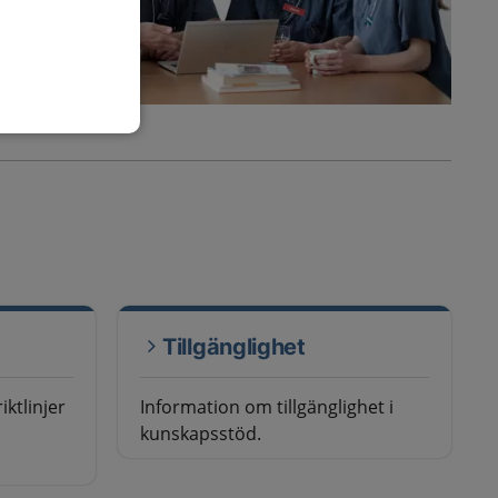
Tillgänglighet
iktlinjer
Information om tillgänglighet i
kunskapsstöd.