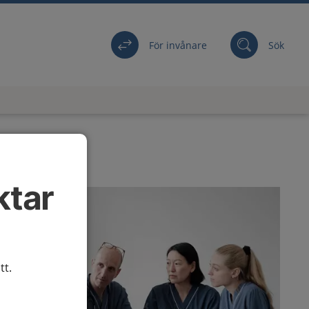
För invånare
Sök
ktar
tt.