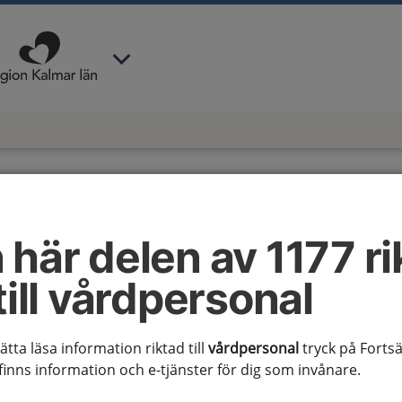
 har valt region
Kalmar län
.
 här delen av 1177 ri
till vårdpersonal
l författare som arbetar i
sätta läsa information riktad till
vårdpersonal
tryck på Fortsä
finns information och e-tjänster för dig som invånare.
förlopp och kliniska