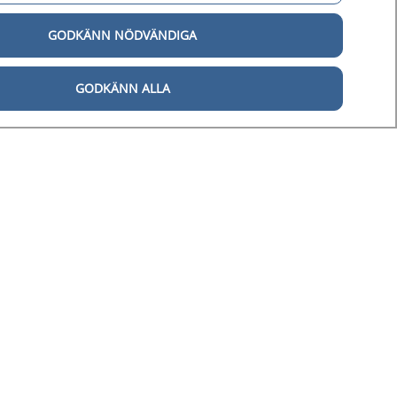
gital tillgänglighet
GODKÄNN NÖDVÄNDIGA
Tillgänglighetsredogörelse
Behandling av personuppgifter
GODKÄNN ALLA
Hantering av kakor
årdpersonal
d och är en
ård.