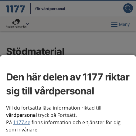
för vårdpersonal
Meny
Du har valt region
Kalmar län
.
Stödmaterial
Alla kunskapsstöd som publiceras på
Den här delen av 1177 riktar
webbplatsen 1177 för vårdpersonal ska vara
enhetliga, lätta att förstå och lätta att navigera.
sig till vårdpersonal
Kunskapsstöden ska även följa aktuella lagar för
bland annat tillgänglighet. Därför finns
Vill du fortsätta läsa information riktad till
instruktioner, mallar och riktlinjer som stöd till
vårdpersonal
tryck på Fortsätt.
författare.
På
1177.se
finns information och e-tjänster för dig
som invånare.