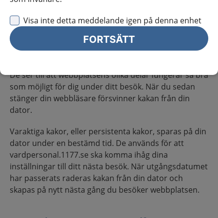
På vardpersonal.1177.se använder vi tillfälliga och
Visa inte detta meddelande igen på denna enhet
varaktiga kakor.
FORTSÄTT
Tillfälliga kakor, eller sessionskakor, är en typ av kaka
som används under själva besöket på webbplatsen.
De ser till att webbplatsens olika delar fungerar så bra
som möjligt för dig under ditt besök. När du sedan
stänger din webbläsare försvinner kakan från din
dator.
Varaktiga kakor, eller persistenta kakor, sparas på din
dator under en bestämd tid. De används för att
vardpersonal.1177.se ska komma ihåg dina
inställningar till ditt nästa besök. När utgångsdatumet
har passerats raderas kakan från din dator och
skapas på nytt nästa gång du besöker webbplatsen.