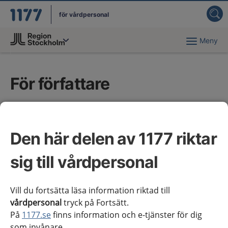
för vårdpersonal
Meny
Du har valt region
Stockholms län
.
För författare
Här finns stödmaterial och information till
författare som arbetar i nationella arbetsgrupper
Den här delen av 1177 riktar
(NAG) med vårdförlopp och kliniska
kunskapsstöd, samt för dem som arbetar med
sig till vårdpersonal
regionala tillägg till de kliniska kunskapsstöden.
Vill du fortsätta läsa information riktad till
vårdpersonal
tryck på Fortsätt.
På
1177.se
finns information och e-tjänster för dig
som invånare.