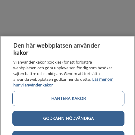
Den här webbplatsen använder
kakor
Vi använder kakor (cookies) för att förbättra
webbplatsen och göra upplevelsen för dig som besöker
sajten bättre och smidigare. Genom att fortsätta
använda webbplatsen godkänner du detta.
Läs mer om
hur vi använder kakor
HANTERA KAKOR
Kunska
Kunskapsstöd
GODKÄNN NÖDVÄNDIGA
Om 1177
Om 1177 för vårdpersonal