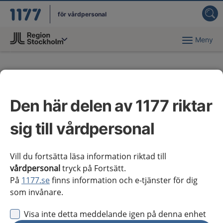
för vårdpersonal
Meny
Du har valt region
Stockholms län
.
Nya och reviderade
kunskapsstöd
Den här delen av 1177 riktar
sig till vårdpersonal
Varje månad* publiceras nya eller reviderade
kunskapsstöd och vårdförlopp. Nedan listas de
senast publicerade kunskapsstöden och
Vill du fortsätta läsa information riktad till
vårdpersonal
tryck på Fortsätt.
vårdförloppen.
På
1177.se
finns information och e-tjänster för dig
som invånare.
*) med undantag för februari, augusti och september när det gäller
kunskapsstöd med möjlighet till regionala tillägg
Visa inte detta meddelande igen på denna enhet