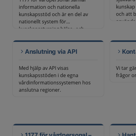
kunskap
information och nationella
och att 
kunskapsstöd och är en del av
används 
nationellt system för
finns bla
kunskapsstyrning hälso- och
kunskap
sjukvård. Kunskapsstöden finns
kunskap
tillgängliga på denna webbplats
vårdförlo
alternativt på regionernas egna
Anslutning via API
Kont
rekomme
webbplatser eller
medarbe
vårdinformationsystem.
Med hjälp av API visas
Vi tar g
verksam
kunskapsstöden i de egna
frågor o
vårdinformationssystemen hos
anslutna regioner.
1177 för vårdpersonal –
Hant