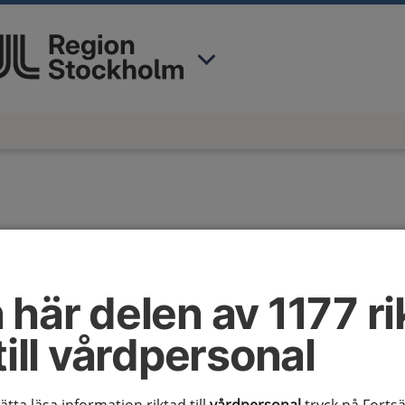
 har valt region
Stockholms län
.
onal
 här delen av 1177 ri
till vårdpersonal
nellt system för
 den infrastruktur som finns för