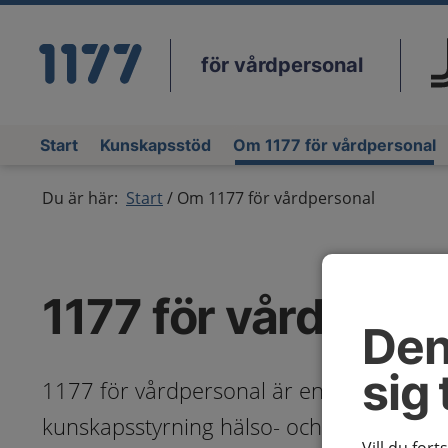
för vårdpersonal
Du
Start
Kunskapsstöd
Om 1177 för vårdpersonal
Du är här:
Start
Om 1177 för vårdpersonal
1177 för vårdpers
Den
sig 
1177 för vårdpersonal är en del av Natio
kunskapsstyrning hälso- och sjukvård och