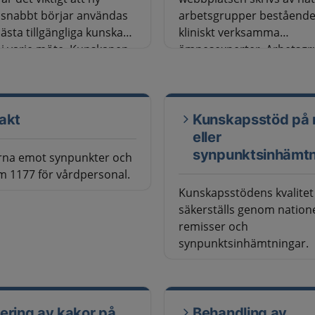
 snabbt börjar användas
arbetsgrupper bestående
bästa tillgängliga kunskap
kliniskt verksamma
i varje möte. Kunskapen
ämnesexperter. Arbetsg
nd annat i olika typer av
nomineras och utses av n
sstöd. Exempel på
programområden. Deras 
sstöd är vårdprogram,
stöds av Sveriges sex
pp, riktlinjer och
sjukvårdsregioner och en
akt
Kunskapsstöd på 
ndationer för vårdens
stödfunktion vid Sveriges
eller
tare och
kommuner och regioner (
synpunktsinhämtn
ärna emot synpunkter och
hetsledning.
m 1177 för vårdpersonal.
Kunskapsstödens kvalitet
säkerställs genom natione
remisser och
synpunktsinhämtningar.
ering av kakor på
Behandling av