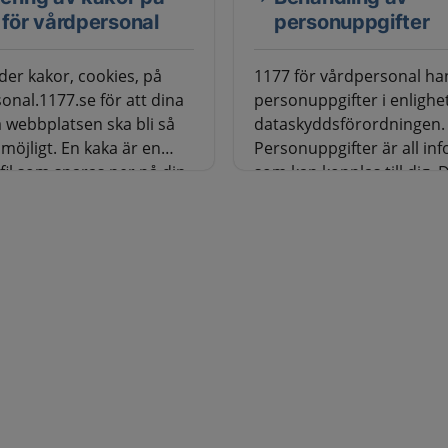
 för vårdpersonal
personuppgifter
der kakor, cookies, på
1177 för vårdpersonal ha
onal.1177.se för att dina
personuppgifter i enligh
 webbplatsen ska bli så
dataskyddsförordningen.
möjligt. En kaka är en
Personuppgifter är all in
tfil som sparas ner på din
som kan kopplas till dig. 
bil eller surfplatta när
till exempel vara din e-p
n på en webbplats. Kakan
och ditt namn.
er information om vad du
du besöker sidan.