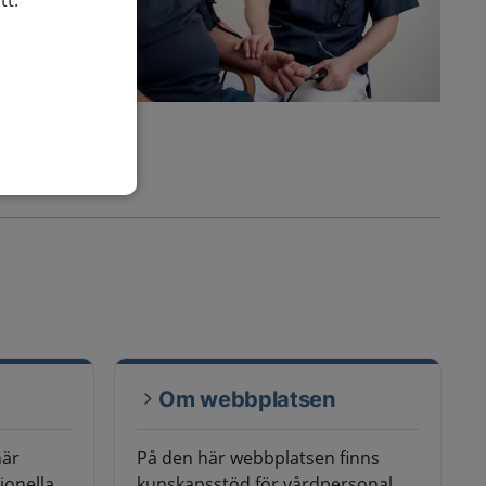
tt.
Om webbplatsen
här
På den här webbplatsen finns
ionella
kunskapsstöd för vårdpersonal.