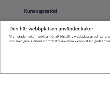
Kunskapsstöd
Alla kunskapsstöd
Den här webbplatsen använder kakor
Nya och reviderade kunskapsstöd
Vi använder kakor (cookies) för att förbättra webbplatsen och göra u
och smidigare. Genom att fortsätta använda webbplatsen godkänner
Kunskapsstöd på remiss
1177 för v