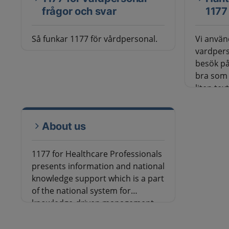
frågor och svar
1177
Så funkar 1177 för vårdpersonal.
Vi använ
vardpers
besök på
bra som 
liten tex
dator, mo
du går i
innehåll
About us
gör när 
1177 for Healthcare Professionals
presents information and national
knowledge support which is a part
of the national system for
knowledge-driven management
within Swedish healthcare. The
knowledge supports are available