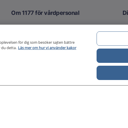
Om 1177 för vårdpersonal
Di
Om 1177 för vårdpersonal
För författare
pplevelsen för dig som besöker sajten bättre
 du detta.
Läs mer om hur vi använder kakor
Kontakt
About us
Till startsidan för 1177 för v
för vårdpersonal
årdpersonal samlar information och nationella kunskapsstö