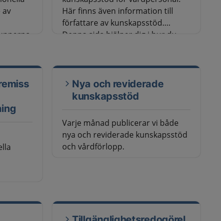
 av
Här finns även information till
författare av kunskapsstöd.
rupperna
Denna sida hjälper dig i hur du
ationella
navigerar i innehållet på
arbete
webbplatsen.
remiss
Nya och reviderade
kunskapsstöd
SKR).
ing
Varje månad publicerar vi både
nya och reviderade kunskapsstöd
och vårdförlopp.
lla
Tillgänglighetsredogörel