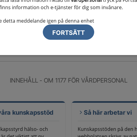
sätta läsa information riktad till
vårdpersonal
tryck på Fortsä
töd för utredning, behandling
finns information och e-tjänster för dig som invånare.
unskapsstöden finns tillgängliga
te detta meddelande igen på denna enhet
nernas egna webbplatser eller
FORTSÄTT
INNEHÅLL - OM 1177 FÖR VÅRDPERSONAL
åra kunskapsstöd
Så här arbetar vi
skapsstyrd hälso- och
Kunskapsstöden på den 
är det viktigt att ny
webbplatsen skrivs av nat