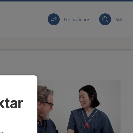
För invånare
Sök
ktar