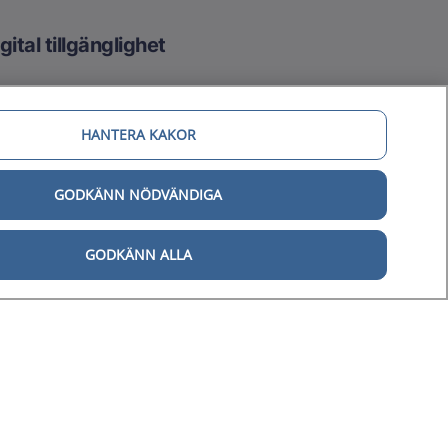
gital tillgänglighet
Tillgänglighetsredogörelse
Behandling av personuppgifter
HANTERA KAKOR
Hantering av kakor
GODKÄNN NÖDVÄNDIGA
GODKÄNN ALLA
årdpersonal
d och är en