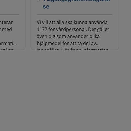
se
nterar
Vi vill att alla ska kunna använda
et med
1177 för vårdpersonal. Det gäller
även dig som använder olika
formation
hjälpmedel för att ta del av
Det kan
innehållet. Här finns information
ostadress
om de brister som vi känner till
och arbetar med att åtgärda.