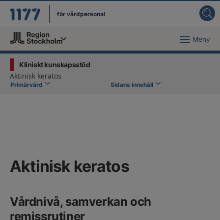
för vårdpersonal
Meny
Du har valt region
Stockholms län
.
Kliniskt kunskapsstöd
Aktinisk keratos
Primärvård
Sidans innehåll
Aktinisk keratos
Vårdnivå, samverkan och
remissrutiner