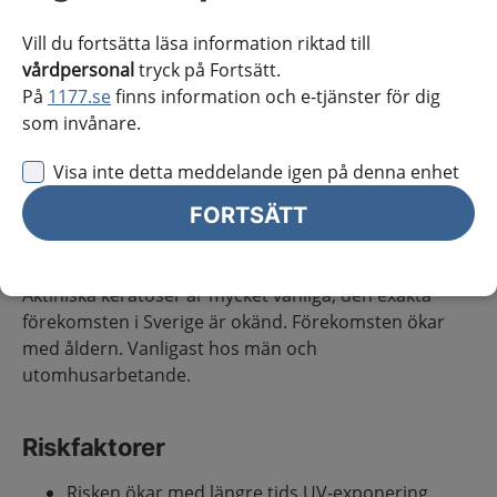
Om hälsotillståndet
Vill du fortsätta läsa information riktad till
vårdpersonal
tryck på Fortsätt.
På
1177.se
finns information och e-tjänster för dig
Definition
som invånare.
Aktinisk keratos är en kronisk solskada i huden
begränsad till epidermis. Det är vanligtvis ofarligt och
Visa inte detta meddelande igen på denna enhet
läker spontant i cirka 20 % av fallen.
(1)
(2)
FORTSÄTT
Förekomst
Aktiniska keratoser är mycket vanliga, den exakta
förekomsten i Sverige är okänd. Förekomsten ökar
med åldern. Vanligast hos män och
utomhusarbetande.
Riskfaktorer
Risken ökar med längre tids UV-exponering