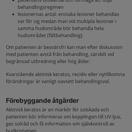
patientens önskemål och förmåga att följa
behandlingsregimen
lesionernas antal: enstaka lesioner behandlas
var för sig medan man vid multipla lesioner i
samma hudområde bör behandla hela
hudområdet (fältbehandling).
Om patienten är besvärsfri kan man efter diskussion
med patienten avstå från behandling, särskilt vid
begränsad utbredning eller hög ålder.
Kvarstående aktinisk keratos, recidiv eller nytillkomna
förändringar är vanligt oavsett behandlingsval.
Förebyggande åtgärder
Aktinisk keratos är en markör för solskada och
patienten bör informeras om kopplingen till UV-ljus,
ges solråd och få information om självkontroll av
hudkostymen.