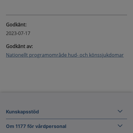
Godkänt
:
2023-07-17
Godkänt av
:
Nationellt programområde hud- och könssjukdomar
Kunska
Kunskapsstöd
Om 1177
Om 1177 för vårdpersonal