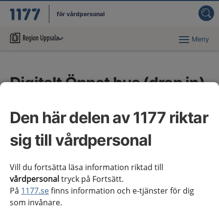
för vårdpersonal
Meny
Du har valt region
Uppsala län
.
Digitalt Öppet hus (drop in)
Redaktionen håller veckovis under terminstid Öppet
Den här delen av 1177 riktar
hus-tillfällen på Teams, där alla som arbetar hands on
med 1177 för vårdpersonal (NAG-medlemmar,
sig till vårdpersonal
processledare, regionala redaktörer med flera) kan få
hjälp med frågor om bland annat:
Vill du fortsätta läsa information riktad till
hur man ska skriva kunskapsstöd
vårdpersonal
tryck på Fortsätt.
arbetet i Teams
På
1177.se
finns information och e-tjänster för dig
hur man använder Optimizely (mest för
som invånare.
regionala redaktörer)