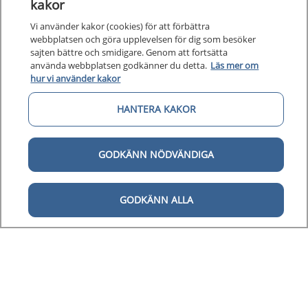
kakor
Vi använder kakor (cookies) för att förbättra
webbplatsen och göra upplevelsen för dig som besöker
sajten bättre och smidigare. Genom att fortsätta
använda webbplatsen godkänner du detta.
Läs mer om
hur vi använder kakor
Kunska
HANTERA KAKOR
Kunskapsstöd
Om 1177
Om 1177 för vårdpersonal
GODKÄNN NÖDVÄNDIGA
Digital 
Digital tillgänglighet
GODKÄNN ALLA
Till startsidan för 1177 för v
för vårdpersonal