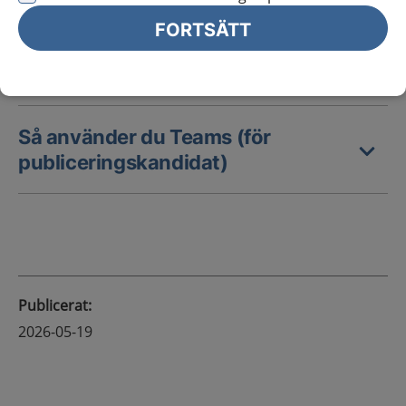
Digitala nätverksträffar
FORTSÄTT
Så använder du Optimizely
Så använder du Teams (för
publiceringskandidat)
Publicerat
:
2026-05-19