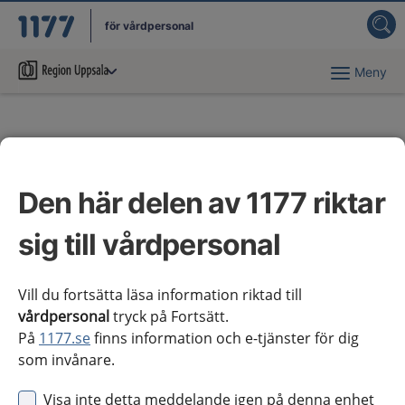
för vårdpersonal
Meny
Du har valt region
Uppsala län
.
Stöd för regionala
redaktörer
Den här delen av 1177 riktar
Information om digitala nätverksträffar och
sig till vårdpersonal
Öppet hus samt om publiceringsverktyget
Optimizely.
Vill du fortsätta läsa information riktad till
vårdpersonal
tryck på Fortsätt.
På
1177.se
finns information och e-tjänster för dig
Digitalt Öppet hus (drop in)
som invånare.
Visa inte detta meddelande igen på denna enhet