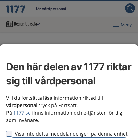
för vårdpersonal
Meny
Du har valt region
Uppsala län
.
Viktiga datum
Den här delen av 1177 riktar
De viktigaste datumen som NAG behöver förhålla
sig till är datum för granskningsrunda 2 (nationell
sig till vårdpersonal
remiss eller synpunktsinhämtning) och datum för
publicering.
Vill du fortsätta läsa information riktad till
vårdpersonal
tryck på Fortsätt.
På
1177.se
finns information och e-tjänster för dig
Granskningsrunda 2
som invånare.
Visa inte detta meddelande igen på denna enhet