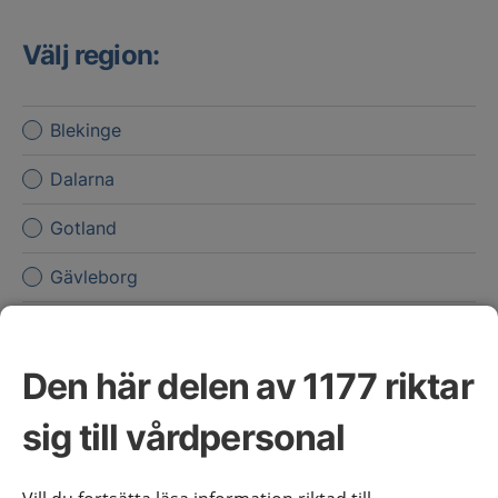
Välj region:
Blekinge
Dalarna
Gotland
Gävleborg
Halland
Jämtland Härjedalen
Den här delen av 1177 riktar
Jönköpings län
sig till vårdpersonal
Kalmar län