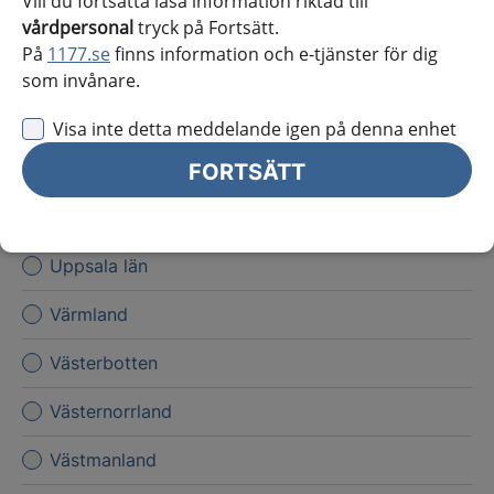
Vill du fortsätta läsa information riktad till
Kronoberg
vårdpersonal
tryck på Fortsätt.
På
1177.se
finns information och e-tjänster för dig
Norrbotten
som invånare.
Skåne
Visa inte detta meddelande igen på denna enhet
Stockholms län
FORTSÄTT
Sörmland
Uppsala län
Värmland
Västerbotten
Västernorrland
Västmanland