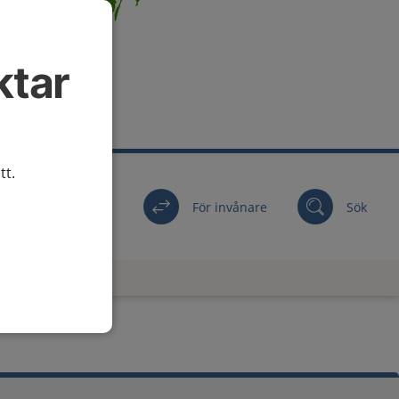
ktar
tt.
För invånare
Sök