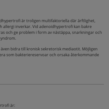
pertrofi är troligen multifaktoriella där ärftlighet,
 allergi inverkar. Vid adenoidhypertrofi kan bakre
as och ge problem i form av nästäppa, snarkningar och
ésyndrom.
även bidra till kronisk sekretorisk mediaotit. Möjligen
era som bakteriereservoar och orsaka återkommande
rofi är: