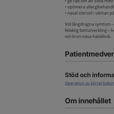
• ge råd om att sova me
• optimera allergibehandl
• nasal steroid i väntan p
Vid långdragna symtom – s
felaktig bettutveckling 
vid öron-näsa-halsklinik.
Patientmedver
Stöd och informa
Operation av körtel bako
Om innehållet