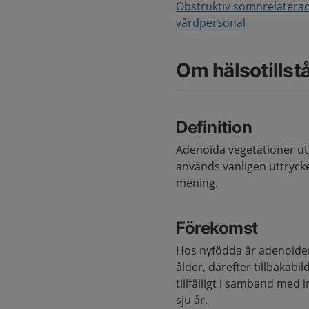
​Obstruktiv sömnrelatera
vårdpersonal
Om hälsotillst
Definition
Adenoida vegetationer utg
används vanligen uttrycket
mening.
Förekomst
Hos nyfödda är adenoiden 
ålder, därefter tillbakabi
tillfälligt i samband med 
sju år.