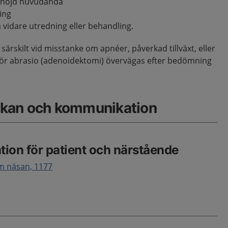
d höjd huvudända
ing
å vidare utredning eller behandling.
ärskilt vid misstanke om apnéer, påverkad tillväxt, eller
– bör abrasio (adenoidektomi) övervägas efter bedömning
kan och kommunikation
tion för patient och närstående
m näsan, 1177