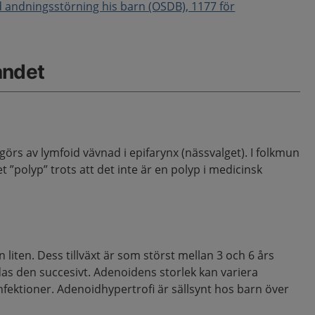
d andningsstörning his barn (OSDB)
, 1177 för
åndet
örs av lymfoid vävnad i epifarynx (nässvalget). I folkmun
 ”polyp” trots att det inte är en polyp i medicinsk
liten. Dess tillväxt är som störst mellan 3 och 6 års
ldas den succesivt. Adenoidens storlek kan variera
infektioner. Adenoidhypertrofi är sällsynt hos barn över