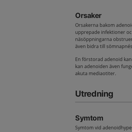
Orsaker
Orsakerna bakom adenoidhy
upprepade infektioner och
näsöppningarna obstruer
även bidra till sömnapn
En förstorad adenoid kan 
kan adenoiden även fung
akuta mediaotiter.
Utredning
Symtom
Symtom vid adenoidhypert