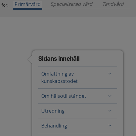
Primärvård
Specialiserad vård
Innehåll för special
Tandvård
Inneh
 för:
Sidans innehåll
Omfattning av
kunskapsstödet
Om hälsotillståndet
Utredning
Behandling