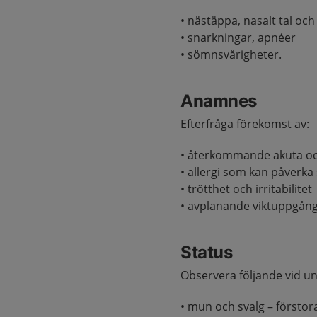
• nästäppa, nasalt tal o
• snarkningar, apnéer
• sömnsvårigheter.
Anamnes
Efterfråga förekomst av:
• återkommande akuta oc
• allergi som kan påverka
• trötthet och irritabilitet
• avplanande viktuppgång 
Status
Observera följande vid u
• mun och svalg – förstor