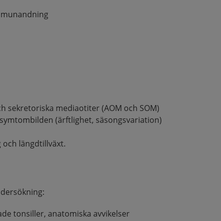
ch munandning
h sekretoriska mediaotiter (AOM och SOM)
 symtombilden (ärftlighet, säsongsvariation)
och längdtillväxt.
ndersökning:
ade tonsiller, anatomiska avvikelser