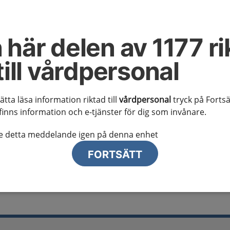
al information
te ser regionalt innehåll och viktig information som gäller just din
 här delen av 1177 ri
till vårdpersonal
sätta läsa information riktad till
vårdpersonal
tryck på Fortsä
finns information och e-tjänster för dig som invånare.
lj region
te detta meddelande igen på denna enhet
FORTSÄTT
hos barn