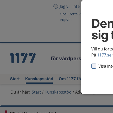
Jag vill inte se någon region
Obs! Detta val innebär att du in
Den
region.
sig 
Vill du fort
På
1177.se
för vårdpersonal
Vä
Visa in
Start
Kunskapsstöd
Om 1177 för vårdpersonal
Du är här:
Start
Kunskapsstöd
Adenoidhypertrofi 