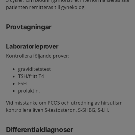
3 cykler. Om blödningsmönstret inte normaliseras ska
patienten remitteras till gynekolog.
Provtagningar
Laboratorieprover
Kontrollera följande prover:
graviditetstest
TSH/fritt T4
FSH
prolaktin.
Vid misstanke om PCOS och utredning av hirsutism
kontrollera även S-testosteron, S-SHBG, S-LH.
Differentialdiagnoser