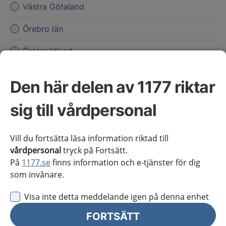
Västra Götaland
Örebro län
Östergötland
Jag vill inte se någon regional information
Den här delen av 1177 riktar
Obs! Detta val innebär att du inte ser regionalt innehåll
och viktig information som gäller just din region.
sig till vårdpersonal
Stäng regionsväljaren
Stäng
Vill du fortsätta läsa information riktad till
vårdpersonal
tryck på Fortsätt.
På
1177.se
finns information och e-tjänster för dig
för vårdpersonal
som invånare.
Välj region
Meny
Visa inte detta meddelande igen på denna enhet
FORTSÄTT
Kliniskt kunskapsstöd