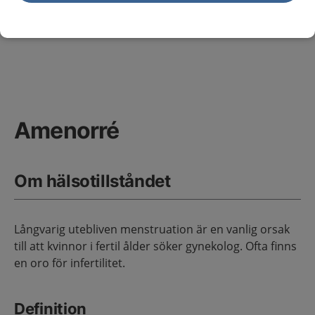
Amenorré
Primärvård
Sidans innehåll
Amenorré
Om hälsotillståndet
Långvarig utebliven menstruation är en vanlig orsak
till att kvinnor i fertil ålder söker gynekolog. Ofta finns
en oro för infertilitet.
Definition