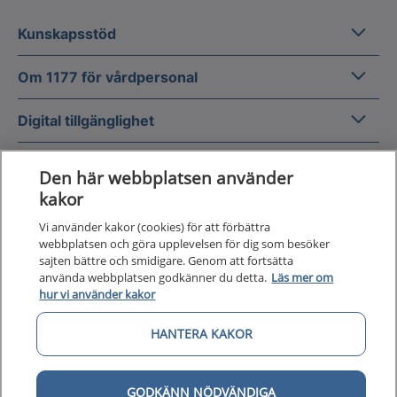
Kunska
Kunskapsstöd
Om 1177
Om 1177 för vårdpersonal
Digital 
Digital tillgänglighet
Den här webbplatsen använder
kakor
Vi använder kakor (cookies) för att förbättra
Till startsidan för 1177 för v
webbplatsen och göra upplevelsen för dig som besöker
för vårdpersonal
sajten bättre och smidigare. Genom att fortsätta
använda webbplatsen godkänner du detta.
Läs mer om
1177 för vårdpersonal samlar information
hur vi använder kakor
och nationella kunskapsstöd och är en del av
Nationellt system för kunskapsstyrning
HANTERA KAKOR
hälso- och sjukvård.
GODKÄNN NÖDVÄNDIGA
1177 för vårdpersonal drivs av Inera AB på