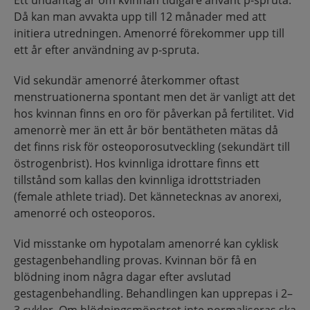
Ett undantag är om kvinnan tidigare använt p-spruta.
Då kan man avvakta upp till 12 månader med att
initiera utredningen. Amenorré förekommer upp till
ett år efter användning av p-spruta.
Vid sekundär amenorré återkommer oftast
menstruationerna spontant men det är vanligt att det
hos kvinnan finns en oro för påverkan på fertilitet. Vid
amenorrè mer än ett år bör bentätheten mätas då
det finns risk för osteoporosutveckling (sekundärt till
östrogenbrist). Hos kvinnliga idrottare finns ett
tillstånd som kallas den kvinnliga idrottstriaden
(female athlete triad). Det kännetecknas av anorexi,
amenorré och osteoporos.
Vid misstanke om hypotalam amenorré kan cyklisk
gestagenbehandling provas. Kvinnan bör få en
blödning inom några dagar efter avslutad
gestagenbehandling. Behandlingen kan upprepas i 2–