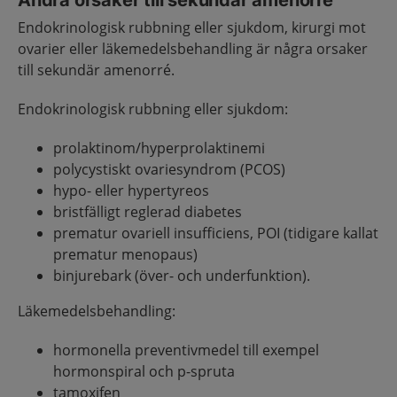
Andra orsaker till sekundär amenorré
Endokrinologisk rubbning eller sjukdom, kirurgi mot
ovarier eller läkemedelsbehandling är några orsaker
till sekundär amenorré.
Endokrinologisk rubbning eller sjukdom:
prolaktinom/hyperprolaktinemi
polycystiskt ovariesyndrom (PCOS)
hypo- eller hypertyreos
bristfälligt reglerad diabetes
prematur ovariell insufficiens, POI (tidigare kallat
prematur menopaus)
binjurebark (över- och underfunktion).
Läkemedelsbehandling:
hormonella preventivmedel till exempel
hormonspiral och p-spruta
tamoxifen