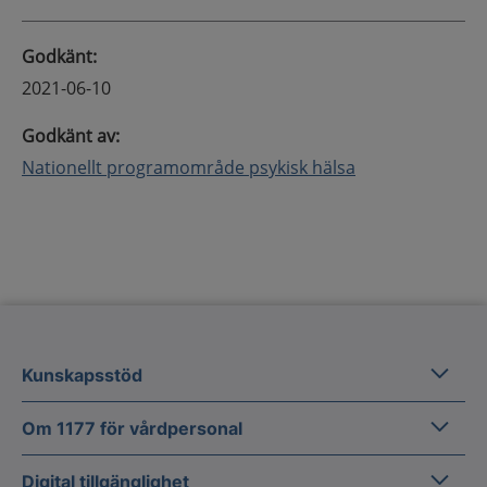
Godkänt
:
2021-06-10
Godkänt av
:
Nationellt programområde psykisk hälsa
Kunska
Kunskapsstöd
Om 1177
Om 1177 för vårdpersonal
Digital 
Digital tillgänglighet