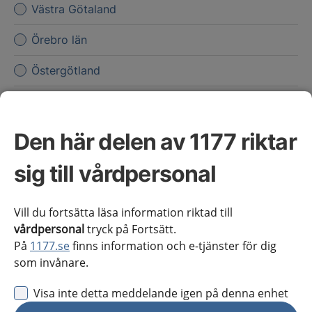
Västra Götaland
Örebro län
Östergötland
Jag vill inte se någon regional information
Obs! Detta val innebär att du inte ser regionalt innehåll
Den här delen av 1177 riktar
och viktig information som gäller just din region.
sig till vårdpersonal
Stäng regionsväljaren
Stäng
Vill du fortsätta läsa information riktad till
för vårdpersonal
vårdpersonal
tryck på Fortsätt.
På
1177.se
finns information och e-tjänster för dig
Välj region
som invånare.
Meny
Visa inte detta meddelande igen på denna enhet
Kliniskt kunskapsstöd