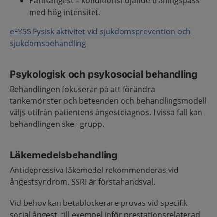
Panikångest – konditionshöjande träningspass
med hög intensitet.
eFYSS Fysisk aktivitet vid sjukdomsprevention och
sjukdomsbehandling
Psykologisk och psykosocial behandling
Behandlingen fokuserar på att förändra
tankemönster och beteenden och behandlingsmodell
väljs utifrån patientens ångestdiagnos. I vissa fall kan
behandlingen ske i grupp.
Läkemedelsbehandling
Antidepressiva läkemedel rekommenderas vid
ångestsyndrom. SSRI är förstahandsval.
Vid behov kan betablockerare provas vid specifik
social ångest, till exempel inför prestationsrelaterad