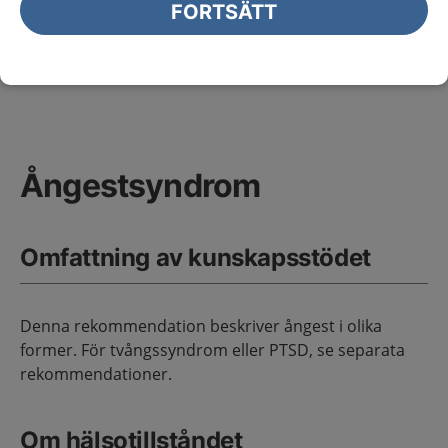
Ångestsyndrom
FORTSÄTT
Primärvård
Sidans innehåll
Ångestsyndrom
Omfattning av kunskapsstödet
Denna rekommendation beskriver ångest i olika
former. För tvångssyndrom eller PTSD, se separata
rekommendationer.
Om hälsotillståndet