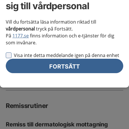
Atopisk dermatit
sig till vårdpersonal
Primärvård
Sidans innehåll
Vill du fortsätta läsa information riktad till
vårdpersonal
tryck på Fortsätt.
På
1177.se
finns information och e-tjänster för dig
som invånare.
Atopisk dermatit
Visa inte detta meddelande igen på denna enhet
FORTSÄTT
Vårdnivå, samverkan och
remissrutiner
Remissrutiner
Remiss till dermatologisk mottagning