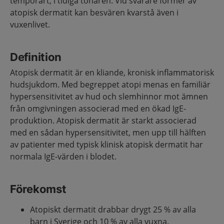
temporärt, i tidiga tonåren. Vid svårare former av
atopisk dermatit kan besvären kvarstå även i
vuxenlivet.
Definition
Atopisk dermatit är en kliande, kronisk inflammatorisk
hudsjukdom. Med begreppet atopi menas en familiär
hypersensitivitet av hud och slemhinnor mot ämnen
från omgivningen associerad med en ökad IgE-
produktion. Atopisk dermatit är starkt associerad
med en sådan hypersensitivitet, men upp till hälften
av patienter med typisk klinisk atopisk dermatit har
normala IgE-värden i blodet.
Förekomst
Atopiskt dermatit drabbar drygt 25 % av alla
barn i Sverige och 10 % av alla vuxna.