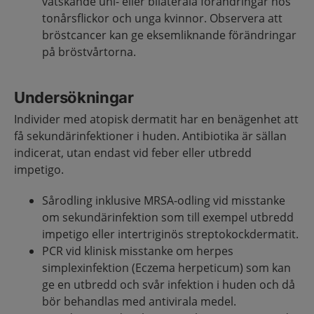
vätskande uni- eller bilaterala förändringar hos
tonårsflickor och unga kvinnor. Observera att
bröstcancer kan ge eksemliknande förändringar
på bröstvårtorna.
Undersökningar
Individer med atopisk dermatit har en benägenhet att
få sekundärinfektioner i huden. Antibiotika är sällan
indicerat, utan endast vid feber eller utbredd
impetigo.
Sårodling inklusive MRSA-odling vid misstanke
om sekundärinfektion som till exempel utbredd
impetigo eller intertriginös streptokockdermatit.
PCR vid klinisk misstanke om herpes
simplexinfektion (Eczema herpeticum) som kan
ge en utbredd och svår infektion i huden och då
bör behandlas med antivirala medel.