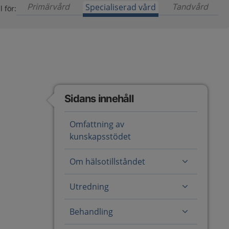
Primärvård
Innehåll för primärvård är ännu ej tillgängl
Specialiserad vård
Tandvård
Inneh
l för:
Sidans innehåll
Omfattning av
kunskapsstödet
Om hälsotillståndet
Utredning
Behandling