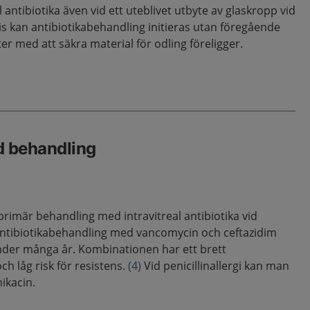
antibiotika även vid ett uteblivet utbyte av glaskropp vid
s kan antibiotikabehandling initieras utan föregående
r med att säkra material för odling föreligger.
d behandling
primär behandling med intravitreal antibiotika vid
 antibiotikabehandling med vancomycin och ceftazidim
 under många år. Kombinationen har ett brett
ch låg risk för resistens.
(4)
Vid penicillinallergi kan man
ikacin.