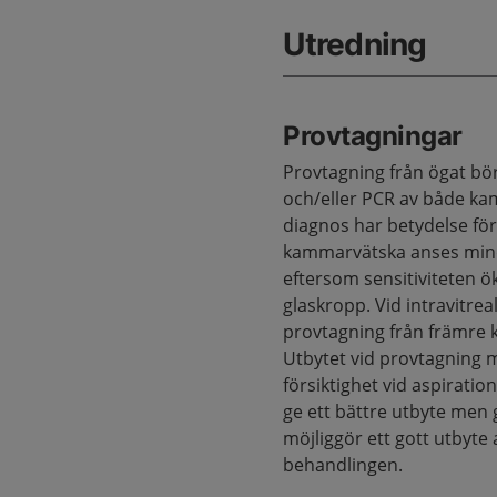
Utredning
Provtagningar
Provtagning från ögat bö
och/eller PCR av både kam
diagnos har betydelse fö
kammarvätska anses min
eftersom sensitiviteten 
glaskropp. Vid intravitre
provtagning från främre
Utbytet vid provtagning 
försiktighet vid aspirat
ge ett bättre utbyte men g
möjliggör ett gott utbyte 
behandlingen.