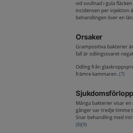
vid svullnad i gula fläcke
incidensen per injektion
behandlingen över en läng
Orsaker
Grampositiva bakterier är
fall är odlingssvaret nega
Odling från glaskroppspro
främre kammaren.
(7)
Sjukdomsförlop
Många bakterier visar en s
gånger var tredje timme 
Snar behandling med intrao
(8)
(9)