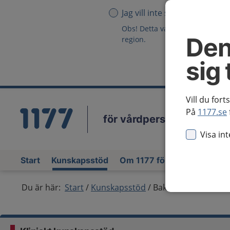
Jag vill inte se någon region
Obs! Detta val innebär att du in
Den
region.
sig 
Vill du fort
På
1177.se
för vårdpersonal
Vä
Visa in
Start
Kunskapsstöd
Om 1177 för vårdpersonal
Du är här:
Start
Kunskapsstöd
Bakteriell endoftalm