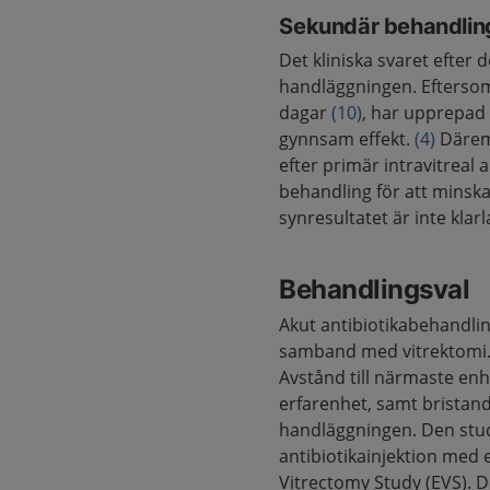
Sekundär behandlin
Det kliniska svaret efter
handläggningen. Eftersom i
dagar
(10)
, har upprepad 
gynnsam effekt.
(4)
Däremo
efter primär intravitreal a
behandling för att minsk
synresultatet är inte klarl
Behandlingsval
Akut antibiotikabehandlin
samband med vitrektomi. 
Avstånd till närmaste enh
erfarenhet, samt bristan
handläggningen. Den studie
antibiotikainjektion med 
Vitrectomy Study (EVS). D