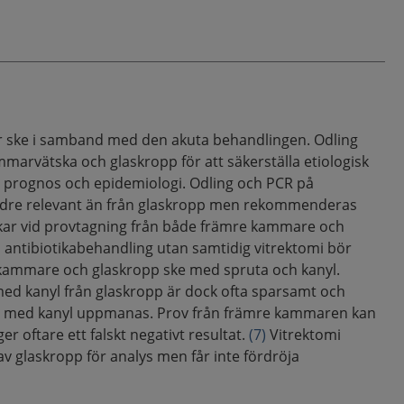
r ske i samband med den akuta behandlingen. Odling
marvätska och glaskropp för att säkerställa etiologisk
r prognos och epidemiologi. Odling och PCR på
dre relevant än från glaskropp men rekommenderas
ökar vid provtagning från både främre kammare och
al antibiotikabehandling utan samtidig vitrektomi bör
 kammare och glaskropp ske med spruta och kanyl.
med kanyl från glaskropp är dock ofta sparsamt och
ion med kanyl uppmanas. Prov från främre kammaren kan
er oftare ett falskt negativt resultat.
(7)
Vitrektomi
av glaskropp för analys men får inte fördröja