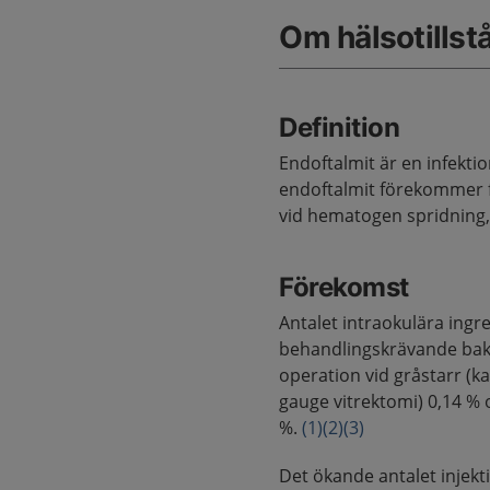
Om hälsotillst
Definition
Endoftalmit är en infekti
endoftalmit förekommer f
vid hematogen spridning,
Förekomst
Antalet intraokulära ingr
behandlingskrävande bakte
operation vid gråstarr (ka
gauge vitrektomi) 0,14 % o
%.
(1)
(2)
(3)
Det ökande antalet injekti