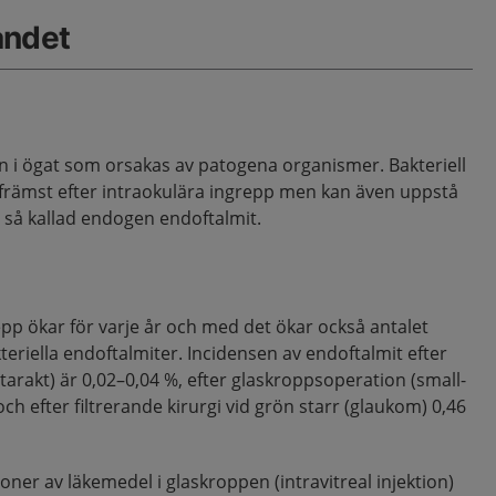
åndet
on i ögat som orsakas av patogena organismer. Bakteriell
rämst efter intraokulära ingrepp men kan även uppstå
 så kallad endogen endoftalmit.
epp ökar för varje år och med det ökar också antalet
riella endoftalmiter. Incidensen av endoftalmit efter
tarakt) är 0,02–0,04 %, efter glaskroppsoperation (small-
ch efter filtrerande kirurgi vid grön starr (glaukom) 0,46
oner av läkemedel i glaskroppen (intravitreal injektion)