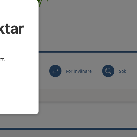
ktar
tt.
För invånare
Sök