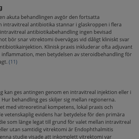
g
 den akuta behandlingen avgör den fortsatta
ntravitreal antibiotika stannar i glaskroppen i flera
intravitreal antibiotikabehandling ingen bevisad
t bör snar vitrektomi övervägas vid dåligt kliniskt svar
ntibiotikainjektion. Klinisk praxis inkluderar ofta adjuvant
a inflammation, men betydelsen av steroidbehandling för
agt.
(11)
g kan ges antingen genom en intravitreal injektion eller i
Hur behandling ges skiljer sig mellan regionerna.
et med vitreoretinal kompetens, lokal praxis och
de vetenskaplig evidens har betydelse för den primära
 som länge legat till grund för valet mellan intravitreal
eller utan samtidig vitrektomi är Endophthalmitis
enna studie visade att inkomplett vitrektomi var