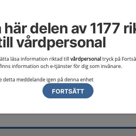
al information
te ser regionalt innehåll och viktig information som gäller just din
 här delen av 1177 ri
till vårdpersonal
sätta läsa information riktad till
vårdpersonal
tryck på Fortsä
finns information och e-tjänster för dig som invånare.
lj region
te detta meddelande igen på denna enhet
FORTSÄTT
it