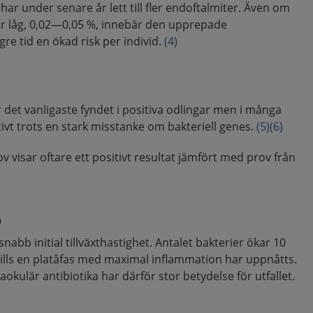
n har under senare år lett till fler endoftalmiter. Även om
 är låg, 0,02—0,05 %, innebär den upprepade
re tid en ökad risk per individ.
(4)
 det vanligaste fyndet i positiva odlingar men i många
tivt trots en stark misstanke om bakteriell genes.
(5)
(6)
v visar oftare ett positivt resultat jämfört med prov från
p
nabb initial tillväxthastighet. Antalet bakterier ökar 10
tills en platåfas med maximal inflammation har uppnåtts.
kulär antibiotika har därför stor betydelse för utfallet.