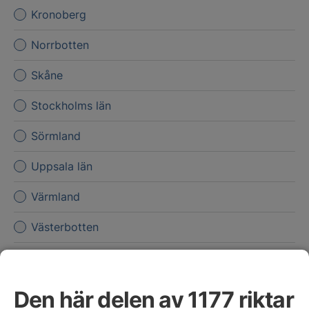
Kronoberg
Norrbotten
Skåne
Stockholms län
Sörmland
Uppsala län
Värmland
Västerbotten
Västernorrland
Västmanland
Den här delen av 1177 riktar