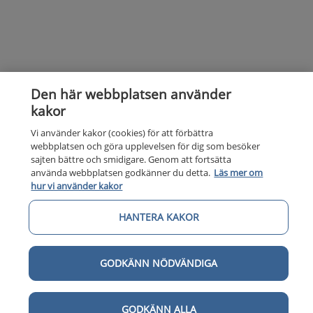
Den här webbplatsen använder
kakor
Vi använder kakor (cookies) för att förbättra
webbplatsen och göra upplevelsen för dig som besöker
Kunska
Kunskapsstöd
sajten bättre och smidigare. Genom att fortsätta
använda webbplatsen godkänner du detta.
Läs mer om
Om 1177
hur vi använder kakor
Om 1177 för vårdpersonal
HANTERA KAKOR
Digital 
Digital tillgänglighet
GODKÄNN NÖDVÄNDIGA
GODKÄNN ALLA