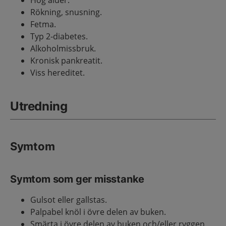
Hög ålder.
Rökning, snusning.
Fetma.
Typ 2-diabetes.
Alkoholmissbruk.
Kronisk pankreatit.
Viss hereditet.
Utredning
Symtom
Symtom som ger misstanke
Gulsot eller gallstas.
Palpabel knöl i övre delen av buken.
Smärta i övre delen av buken och/eller ryggen