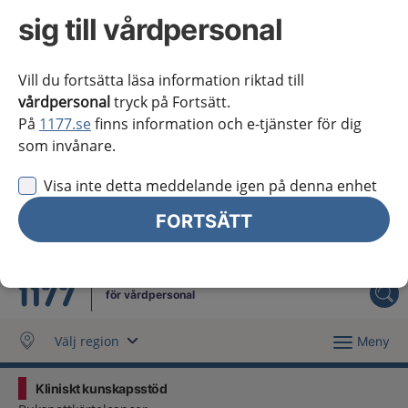
Västra Götaland
sig till vårdpersonal
Örebro län
Vill du fortsätta läsa information riktad till
Östergötland
vårdpersonal
tryck på Fortsätt.
På
1177.se
finns information och e-tjänster för dig
Jag vill inte se någon regional information
som invånare.
Obs! Detta val innebär att du inte ser regionalt innehåll
och viktig information som gäller just din region.
Visa inte detta meddelande igen på denna enhet
FORTSÄTT
Stäng regionsväljaren
Stäng
för vårdpersonal
Välj region
Meny
Kliniskt kunskapsstöd