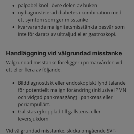
palpabel knöl i övre delen av buken
nydiagnostiserad diabetes i kombination med
ett symtom som ger misstanke
kvarvarande malignitetsmisstänkta besvär som
inte förklarats av ultraljud eller gastroskopi.
Handläggning vid välgrundad misstanke
Välgrundad misstanke föreligger i primärvården vid
ett eller flera av följande:
Bilddiagnostiskt eller endoskopiskt fynd talande
för potentiellt malign förändring (inklusive IPMN
och vidgad pankreasgång) i pankreas eller
periampullärt.
Gallstas ej kopplad till gallstens- eller
leversjukdom.
Vid välgrundad misstanke, skicka omgående SVF-