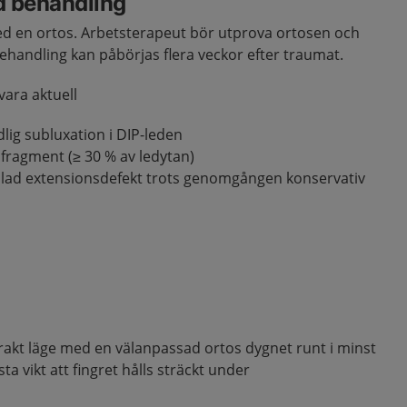
d behandling
d en ortos. Arbetsterapeut bör utprova ortosen och
ehandling kan påbörjas flera veckor efter traumat.
vara aktuell
dlig subluxation i DIP-leden
enfragment (≥ 30 % av ledytan)
alad extensionsdefekt trots genomgången konservativ
i rakt läge med en välanpassad ortos dygnet runt i minst
ta vikt att fingret hålls sträckt under