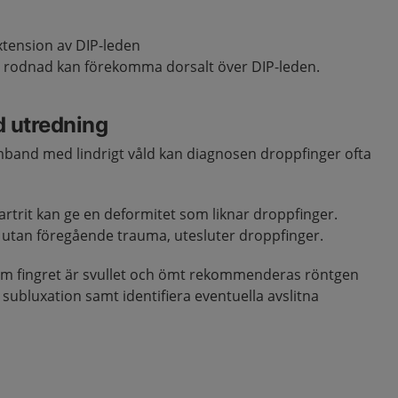
extension av DIP-leden
 rodnad kan förekomma dorsalt över DIP-leden.
d utredning
band med lindrigt våld kan diagnosen droppfinger ofta
artrit kan ge en deformitet som liknar droppfinger.
, utan föregående trauma, utesluter droppfinger.
r om fingret är svullet och ömt rekommenderas röntgen
v subluxation samt identifiera eventuella avslitna