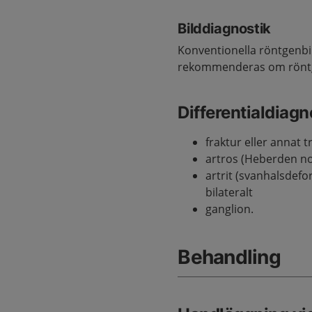
Bilddiagnostik
Konventionella röntgenbil
rekommenderas om röntge
Differentialdiag
fraktur eller annat 
artros (Heberden nod
artrit (svanhalsdefor
bilateralt
ganglion.
Behandling