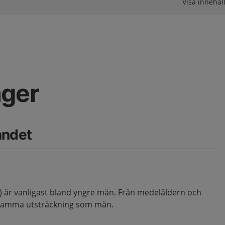
Visa innehåll
nger
åndet
r) är vanligast bland yngre män. Från medelåldern och
 samma utsträckning som män.