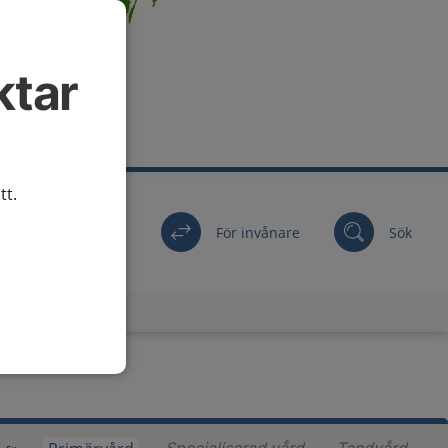
ktar
tt.
För invånare
Sök