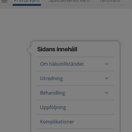
Primärvård
Specialiserad vård
Innehåll för special
Tandvård
Inneh
 för:
Sidans innehåll
Om hälsotillståndet
Utredning
Behandling
Uppföljning
Komplikationer