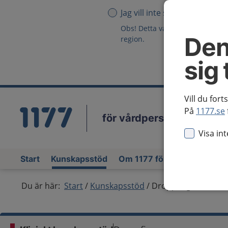
Jag vill inte se någon region
Obs! Detta val innebär att du in
Den
region.
sig 
Vill du fort
På
1177.se
för vårdpersonal
Vä
Visa in
Start
Kunskapsstöd
Om 1177 för vårdpersonal
Du är här:
Start
Kunskapsstöd
Droppfinger