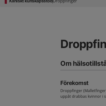
Droppfinger
Kliniskt kunskapsstöd
Droppfi
Om hälsotillst
Förekomst
Droppfinger (Malletfinge
uppåt drabbas kvinnor i