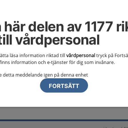
al information
te ser regionalt innehåll och viktig information som gäller just din
 här delen av 1177 ri
till vårdpersonal
sätta läsa information riktad till
vårdpersonal
tryck på Fortsä
finns information och e-tjänster för dig som invånare.
lj region
te detta meddelande igen på denna enhet
FORTSÄTT