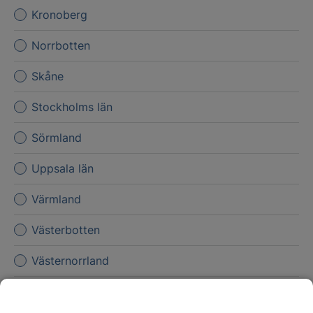
Kronoberg
Norrbotten
Skåne
Stockholms län
Sörmland
Uppsala län
Värmland
Västerbotten
Västernorrland
Västmanland