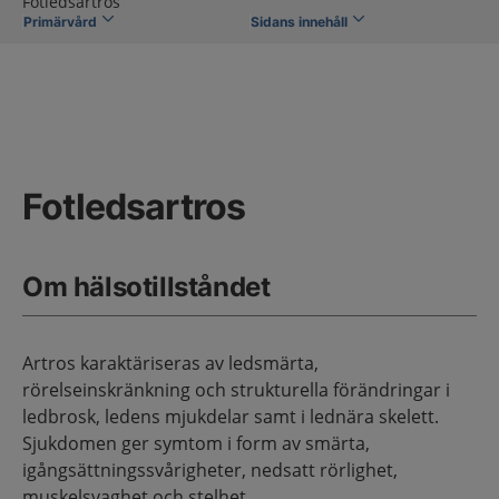
Fotledsartros
Primärvård
Sidans innehåll
Fotledsartros
Om hälsotillståndet
Artros karaktäriseras av ledsmärta,
rörelseinskränkning och strukturella förändringar i
ledbrosk, ledens mjukdelar samt i lednära skelett.
Sjukdomen ger symtom i form av smärta,
igångsättningssvårigheter, nedsatt rörlighet,
muskelsvaghet och stelhet.