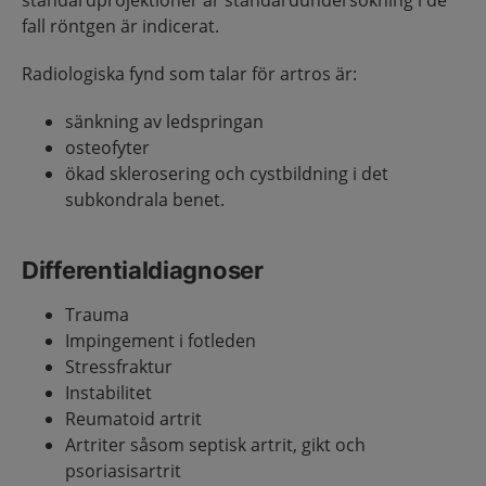
standardprojektioner är standardundersökning i de
fall röntgen är indicerat.
Radiologiska fynd som talar för artros är:
sänkning av ledspringan
osteofyter
ökad sklerosering och cystbildning i det
subkondrala benet.
Differentialdiagnoser
Trauma
Impingement i fotleden
Stressfraktur
Instabilitet
Reumatoid artrit
Artriter såsom septisk artrit, gikt och
psoriasisartrit