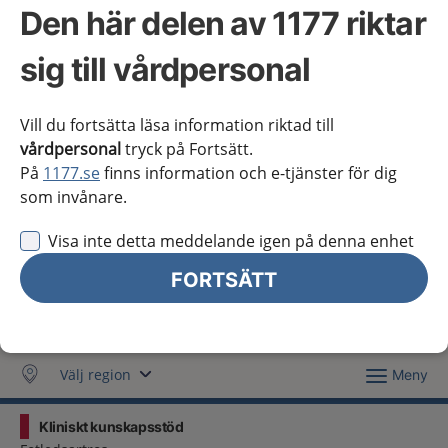
Västra Götaland
Den här delen av 1177 riktar
Örebro län
sig till vårdpersonal
Östergötland
Vill du fortsätta läsa information riktad till
Jag vill inte se någon regional information
vårdpersonal
tryck på Fortsätt.
På
1177.se
finns information och e-tjänster för dig
Obs! Detta val innebär att du inte ser regionalt innehåll
och viktig information som gäller just din region.
som invånare.
Visa inte detta meddelande igen på denna enhet
Stäng regionsväljaren
Stäng
FORTSÄTT
för vårdpersonal
Välj region
Meny
Kliniskt kunskapsstöd