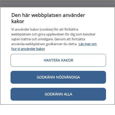
Den här webbplatsen använder
Kunska
Kunskapsstöd
kakor
Om 1177
Vi använder kakor (cookies) för att förbättra
Om 1177 för vårdpersonal
webbplatsen och göra upplevelsen för dig som besöker
sajten bättre och smidigare. Genom att fortsätta
Digital 
Digital tillgänglighet
använda webbplatsen godkänner du detta.
Läs mer om
hur vi använder kakor
HANTERA KAKOR
GODKÄNN NÖDVÄNDIGA
Till startsidan för 1177 för v
för vårdpersonal
1177 för vårdpersonal samlar information
GODKÄNN ALLA
och nationella kunskapsstöd och är en del av
Nationellt system för kunskapsstyrning
hälso- och sjukvård.