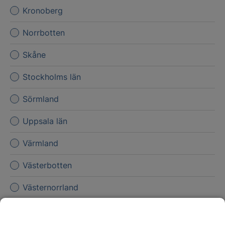
Kronoberg
Norrbotten
Skåne
Stockholms län
Sörmland
Uppsala län
Värmland
Västerbotten
Västernorrland
Västmanland