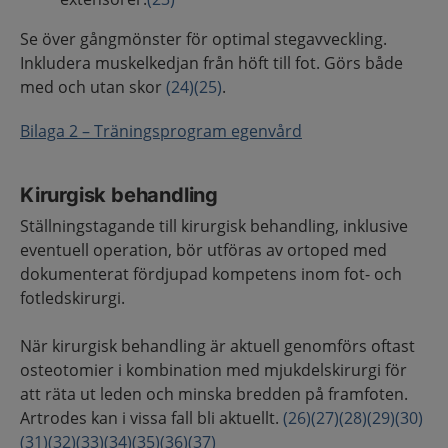
Se över gångmönster för optimal stegavveckling.
Inkludera muskelkedjan från höft till fot. Görs både
med och utan skor
(24)
(25)
.
Bilaga 2 – Träningsprogram egenvård
Kirurgisk behandling
Ställningstagande till kirurgisk behandling, inklusive
eventuell operation, bör utföras av ortoped med
dokumenterat fördjupad kompetens inom fot- och
fotledskirurgi.
När kirurgisk behandling är aktuell genomförs oftast
osteotomier i kombination med mjukdelskirurgi för
att räta ut leden och minska bredden på framfoten.
Artrodes kan i vissa fall bli aktuellt.
(26)
(27)
(28)
(29)
(30)
(31)
(32)
(33)
(34)
(35)
(36)
(37)