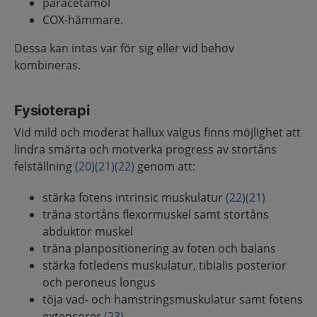
paracetamol
COX-hämmare.
Dessa kan intas var för sig eller vid behov
kombineras.
Fysioterapi
Vid mild och moderat hallux valgus finns möjlighet att
lindra smärta och motverka progress av stortåns
felställning
(20)
(21)
(22)
genom att:
stärka fotens intrinsic muskulatur
(22)
(21)
träna stortåns flexormuskel samt stortåns
abduktor muskel
träna planpositionering av foten och balans
stärka fotledens muskulatur, tibialis posterior
och peroneus longus
töja vad- och hamstringsmuskulatur samt fotens
extensorer.
(23)