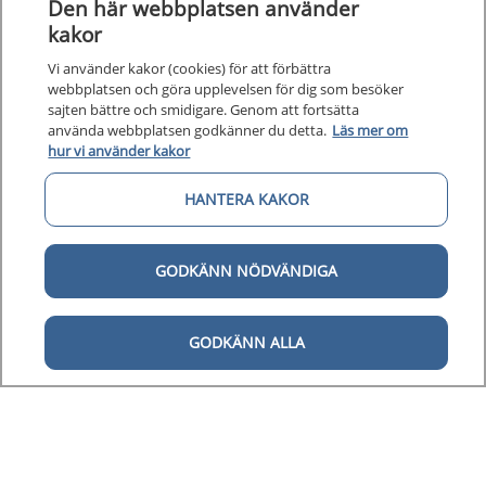
Den här webbplatsen använder
Kunska
kakor
Kunskapsstöd
Vi använder kakor (cookies) för att förbättra
Om 1177
Om 1177 för vårdpersonal
webbplatsen och göra upplevelsen för dig som besöker
sajten bättre och smidigare. Genom att fortsätta
Digital 
använda webbplatsen godkänner du detta.
Läs mer om
Digital tillgänglighet
hur vi använder kakor
HANTERA KAKOR
GODKÄNN NÖDVÄNDIGA
Till startsidan för 1177 för v
för vårdpersonal
GODKÄNN ALLA
1177 för vårdpersonal samlar information
och nationella kunskapsstöd och är en del av
Nationellt system för kunskapsstyrning
hälso- och sjukvård.
1177 för vårdpersonal drivs av Inera AB på