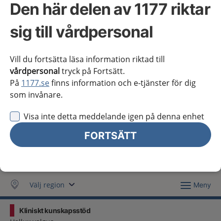
Den här delen av 1177 riktar
Västra Götaland
sig till vårdpersonal
Örebro län
Östergötland
Vill du fortsätta läsa information riktad till
Jag vill inte se någon regional information
vårdpersonal
tryck på Fortsätt.
På
1177.se
finns information och e-tjänster för dig
Obs! Detta val innebär att du inte ser regionalt innehåll
som invånare.
och viktig information som gäller just din region.
Visa inte detta meddelande igen på denna enhet
Stäng regionsväljaren
Stäng
FORTSÄTT
för vårdpersonal
Välj region
Meny
Kliniskt kunskapsstöd