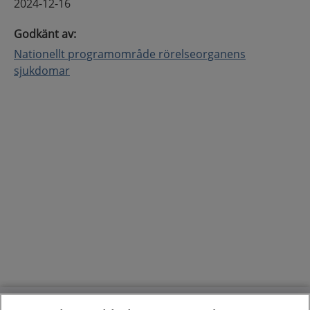
2024-12-16
Godkänt av
:
Nationellt programområde rörelseorganens
sjukdomar