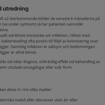
d utredning
aft ≥2 återkommande bölder de senaste 6 månaderna på
er (se under symtom) så har patienten sannolikt
tiva.
ellt vid klinisk misstanke om infektion. I likhet med
 bakterieodling ofta positiv till följd av kolonisering utan
eligger. Samtidig infektion är sällsynt och bedömningen
gger är alltid klinisk.
lås vid oklar diagnos, otillräcklig effekt vid behandling av
samt uttalade sinusgångar eller svår form.
an delas in i tre olika stadier:
toriska noduli eller abscesser utan ärr eller