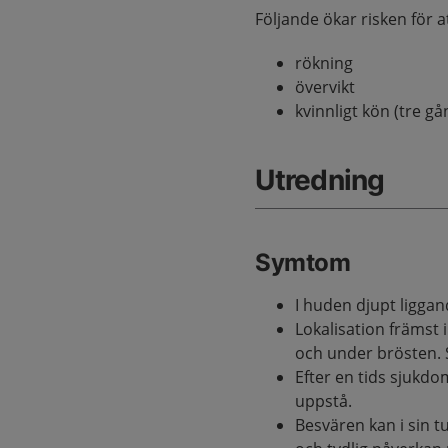
Följande ökar risken för 
rökning
övervikt
kvinnligt kön (tre g
Utredning
Symtom
I huden djupt ligga
Lokalisation främst i
och under brösten.
Efter en tids sjukd
uppstå.
Besvären kan i sin t