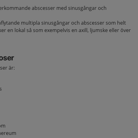
terkommande abscesser med sinusgångar och
lytande multipla sinusgångar och abscesser som helt
ker en lokal så som exempelvis en axill, ljumske eller över
noser
ser är:
s
dom
nereum