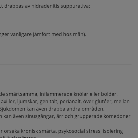
att drabbas av hidradenitis suppurativa:
ånger vanligare jämfört med hos män).
nde smärtsamma, inflammerade knölar eller bölder.
 axiller, ljumskar, genitalt, perianalt, över glutéer, mellan
 Sjukdomen kan även drabba andra områden.
om kan även sinusgångar, ärr och grupperade komedoner
ur orsaka kronisk smärta, psykosocial stress, isolering