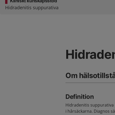
Kliniskt kunskapsstöd
Hidradenitis suppurativa
Hidraden
Om hälsotillst
Definition
Hidradenitis suppurativa
i hårsäckarna. Diagnos sätt