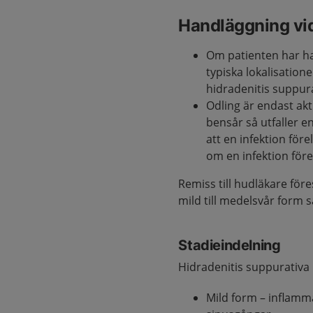
Handläggning vi
Om patienten har h
typiska lokalisation
hidradenitis suppura
Odling är endast aktu
bensår så utfaller en
att en infektion för
om en infektion föreli
Remiss till hudläkare föres
mild till medelsvår form 
Stadieindelning
Hidradenitis suppurativa k
Mild form – inflamma