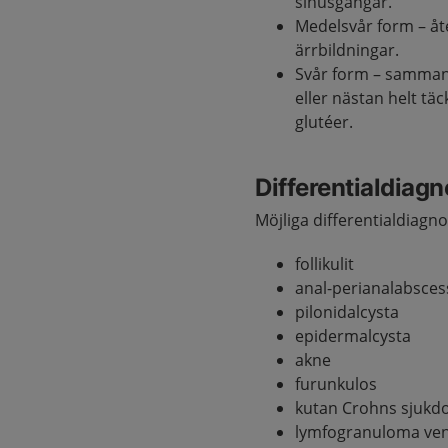
sinusgångar.
Medelsvår form – å
ärrbildningar.
Svår form – sammanf
eller nästan helt täc
glutéer.
Differentialdiag
Möjliga differentialdiagno
follikulit
anal-perianalabsces
pilonidalcysta
epidermalcysta
akne
furunkulos
kutan Crohns sjuk
lymfogranuloma ve