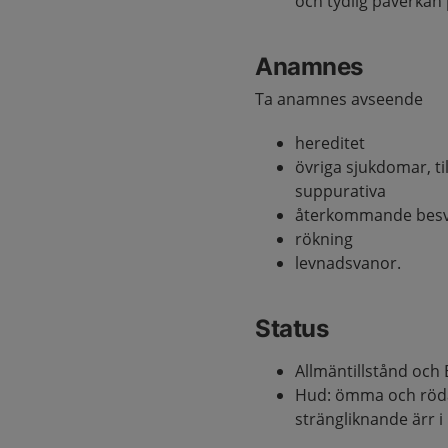
och tydlig påverkan p
Anamnes
Ta anamnes avseende
hereditet
övriga sjukdomar, ti
suppurativa
återkommande bes
rökning
levnadsvanor.
Status
Allmäntillstånd och 
Hud: ömma och röda 
strängliknande ärr 