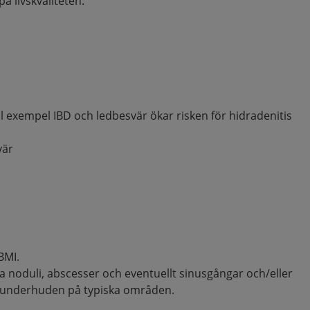
å livskvaliteten.
ll exempel IBD och ledbesvär ökar risken för hidradenitis
vär
BMI.
noduli, abscesser och eventuellt sinusgångar och/eller
i underhuden på typiska områden.