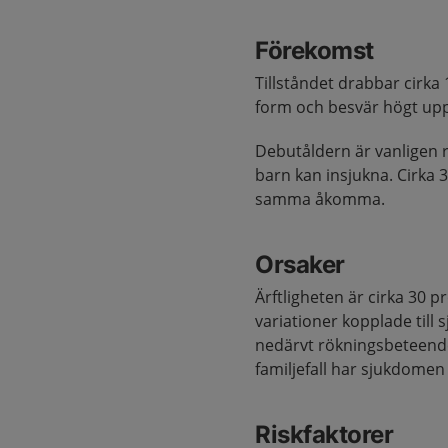
Förekomst
Tillståndet drabbar cirka
form och besvär högt upp 
Debutåldern är vanligen ru
barn kan insjukna. Cirka 
samma åkomma.
Orsaker
Ärftligheten är cirka 30 p
variationer kopplade till 
nedärvt rökningsbeteende 
familjefall har sjukdomen 
Riskfaktorer