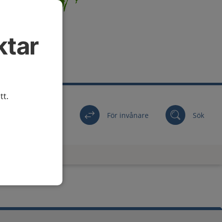
ktar
tt.
För invånare
Sök