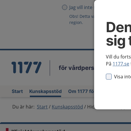
Jag vill inte se någon region
Obs! Detta val innebär att du in
Den
region.
sig 
Vill du fort
På
1177.se
för vårdpersonal
Vä
Visa in
Start
Kunskapsstöd
Om 1177 för vårdpersonal
Du är här:
Start
Kunskapsstöd
Hidradenitis suppur