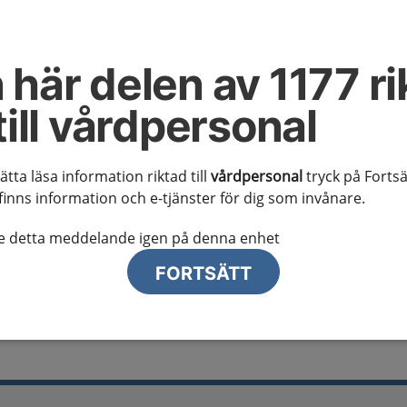
al information
te ser regionalt innehåll och viktig information som gäller just din
 här delen av 1177 ri
till vårdpersonal
sätta läsa information riktad till
vårdpersonal
tryck på Fortsä
finns information och e-tjänster för dig som invånare.
lj region
te detta meddelande igen på denna enhet
FORTSÄTT
ativa