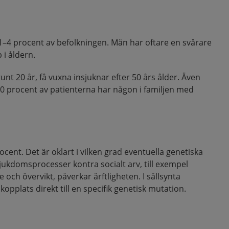
 1–4 procent av befolkningen. Män har oftare en svårare
i åldern.
nt 20 år, få vuxna insjuknar efter 50 års ålder. Även
30 procent av patienterna har någon i familjen med
rocent. Det är oklart i vilken grad eventuella genetiska
sjukdomsprocesser kontra socialt arv, till exempel
och övervikt, påverkar ärftligheten. I sällsynta
kopplats direkt till en specifik genetisk mutation.