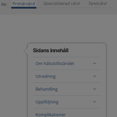
Primärvård
Specialiserad vård
Innehåll för special
Tandvård
Inneh
 för:
Sidans innehåll
Om hälsotillståndet
Utredning
Behandling
Uppföljning
Komplikationer