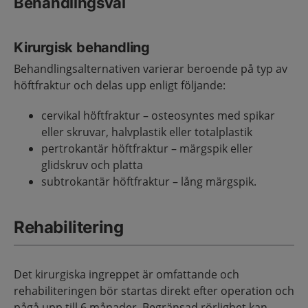
Behandlingsval
Kirurgisk behandling
Behandlingsalternativen varierar beroende på typ av
höftfraktur och delas upp enligt följande:
cervikal höftfraktur – osteosyntes med spikar
eller skruvar, halvplastik eller totalplastik
pertrokantär höftfraktur – märgspik eller
glidskruv och platta
subtrokantär höftfraktur – lång märgspik.
Rehabilitering
Det kirurgiska ingreppet är omfattande och
rehabiliteringen bör startas direkt efter operation och
pågå upp till 6 månader. Begränsad rörlighet kan