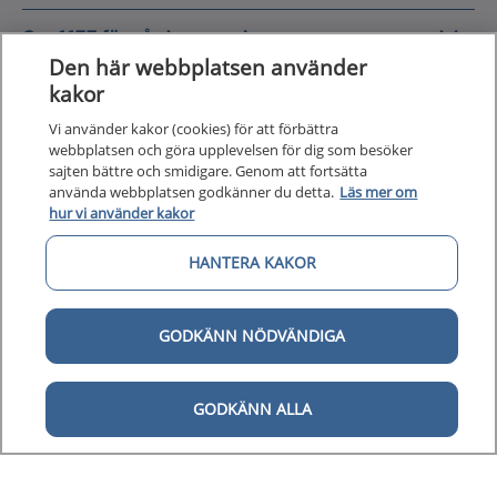
Om 1177
Om 1177 för vårdpersonal
Den här webbplatsen använder
Digital 
kakor
Digital tillgänglighet
Vi använder kakor (cookies) för att förbättra
webbplatsen och göra upplevelsen för dig som besöker
sajten bättre och smidigare. Genom att fortsätta
använda webbplatsen godkänner du detta.
Läs mer om
hur vi använder kakor
Till startsidan för 1177 för v
för vårdpersonal
HANTERA KAKOR
1177 för vårdpersonal samlar information
och nationella kunskapsstöd och är en del av
GODKÄNN NÖDVÄNDIGA
Nationellt system för kunskapsstyrning
hälso- och sjukvård.
GODKÄNN ALLA
1177 för vårdpersonal drivs av Inera AB på
uppdrag av Sveriges regioner.