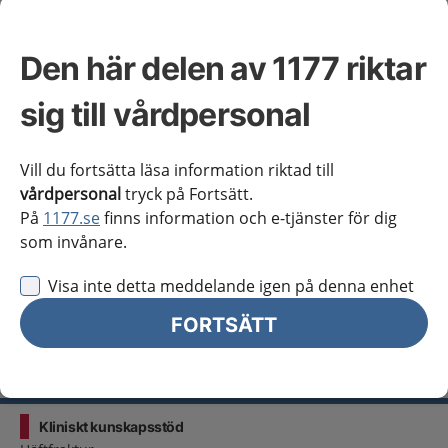
Västra Götaland
Örebro län
Den här delen av 1177 riktar
Östergötland
sig till vårdpersonal
Jag vill inte se någon regional information
Vill du fortsätta läsa information riktad till
Obs! Detta val innebär att du inte ser regionalt innehåll
vårdpersonal
tryck på Fortsätt.
och viktig information som gäller just din region.
På
1177.se
finns information och e-tjänster för dig
som invånare.
Stäng regionsväljaren
Stäng
Visa inte detta meddelande igen på denna enhet
FORTSÄTT
för vårdpersonal
Välj region
Meny
Kliniskt kunskapsstöd