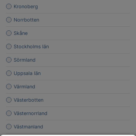
Kronoberg
Norrbotten
Skåne
Stockholms län
Sörmland
Uppsala län
Värmland
Västerbotten
Västernorrland
Västmanland