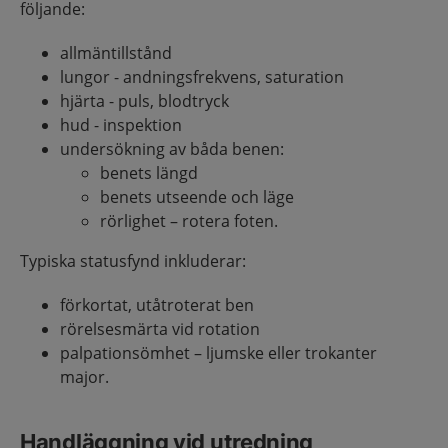
följande:
allmäntillstånd
lungor - andningsfrekvens, saturation
hjärta - puls, blodtryck
hud - inspektion
undersökning av båda benen:
benets längd
benets utseende och läge
rörlighet – rotera foten.
Typiska statusfynd inkluderar:
förkortat, utåtroterat ben
rörelsesmärta vid rotation
palpationsömhet – ljumske eller trokanter
major.
Handläggning vid utredning