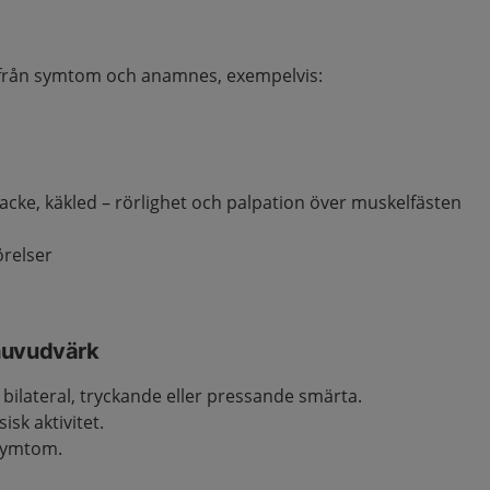
ifrån symtom och anamnes, exempelvis:
acke, käkled – rörlighet och palpation över muskelfästen
örelser
huvudvärk
g, bilateral, tryckande eller pressande smärta.
isk aktivitet.
 symtom.