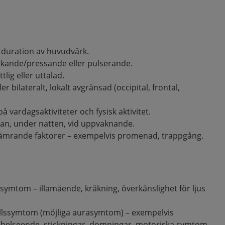
 duration av huvudvärk.
ckande/pressande eller pulserande.
tlig eller uttalad.
ler bilateralt, lokalt avgränsad (occipital, frontal,
vardagsaktiviteter och fysisk aktivitet.
olan, under natten, vid uppvaknande.
sämrande faktorer – exempelvis promenad, trappgång.
symtom – illamående, kräkning, överkänslighet för ljus
allssymtom (möjliga aurasymtom) – exempelvis
belseende, stickningar, domningar, motoriska symtom,