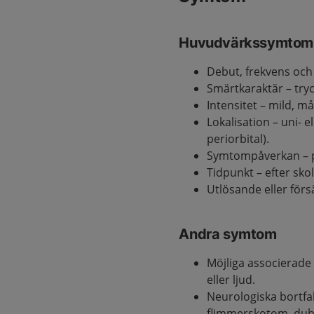
Huvudvärkssymtom
Debut, frekvens och
Smärtkaraktär – try
Intensitet – mild, måt
Lokalisation – uni- el
periorbital).
Symtompåverkan – på 
Tidpunkt – efter sk
Utlösande eller för
Andra symtom
Möjliga associerade 
eller ljud.
Neurologiska bortf
flimmerskotom, dub