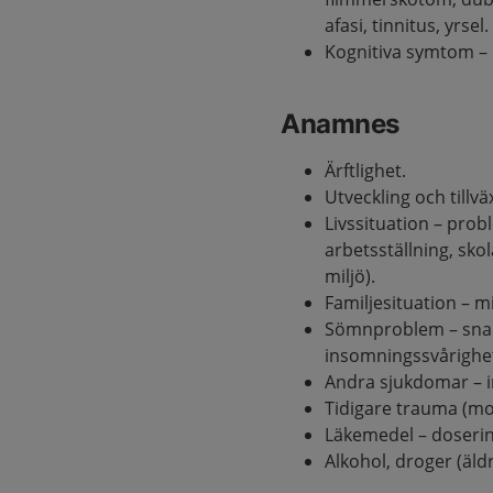
afasi, tinnitus, yrsel.
Kognitiva symtom – 
Anamnes
Ärftlighet.
Utveckling och tillvä
Livssituation – pro
arbetsställning, skol
miljö).
Familjesituation – mi
Sömnproblem – sna
insomningssvårighe
Andra sjukdomar – in
Tidigare trauma (mo
Läkemedel – dosering
Alkohol, droger (äld