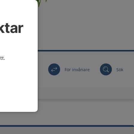
ktar
tt.
För invånare
Sök