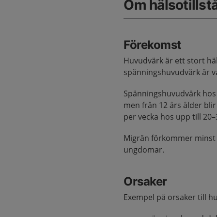
Om hälsotillst
Förekomst
Huvudvärk är ett stort h
spänningshuvudvärk är van
Spänningshuvudvärk hos mi
men från 12 års ålder bli
per vecka hos upp till 20
Migrän förkommer minst 1
ungdomar.
Orsaker
Exempel på orsaker till 