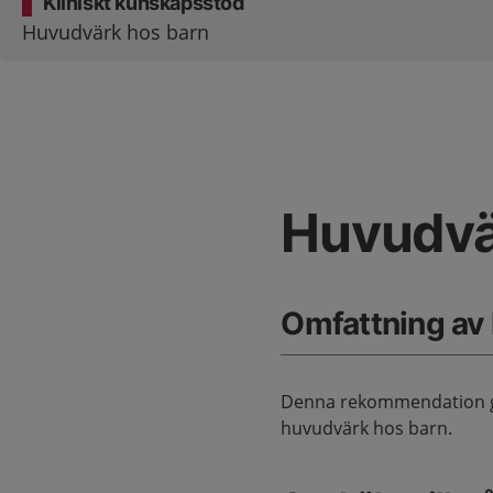
Kliniskt kunskapsstöd
Huvudvärk hos barn
Huvudvä
Omfattning av
Denna rekommendation ge
huvudvärk hos barn.