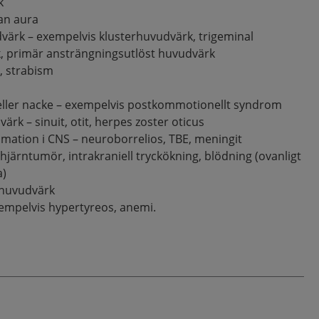
k
an aura
ärk – exempelvis klusterhuvudvärk, trigeminal
 primär ansträngningsutlöst huvudvärk
, strabism
ller nacke – exempelvis postkommotionellt syndrom
k – sinuit, otit, herpes zoster oticus
ammation i CNS – neuroborrelios, TBE, meningit
– hjärntumör, intrakraniell tryckökning, blödning (ovanligt
a)
 huvudvärk
empelvis hypertyreos, anemi.