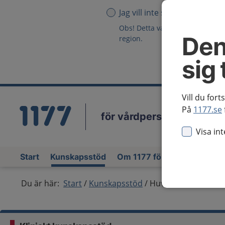
Jag vill inte se någon region
Obs! Detta val innebär att du in
Den
region.
sig 
Vill du fort
På
1177.se
för vårdpersonal
Vä
Visa in
Start
Kunskapsstöd
Om 1177 för vårdpersonal
Du är här:
Start
Kunskapsstöd
Huvudvärk hos bar