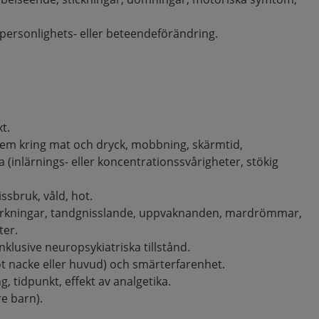
personlighets- eller beteendeförändring.
xt.
blem kring mat och dryck, mobbning, skärmtid,
a (inlärnings- eller koncentrationssvårigheter, stökig
ssbruk, våld, hot.
rkningar, tandgnisslande, uppvaknanden, mardrömmar,
ter.
klusive neuropsykiatriska tillstånd.
t nacke eller huvud) och smärterfarenhet.
, tidpunkt, effekt av analgetika.
re barn).