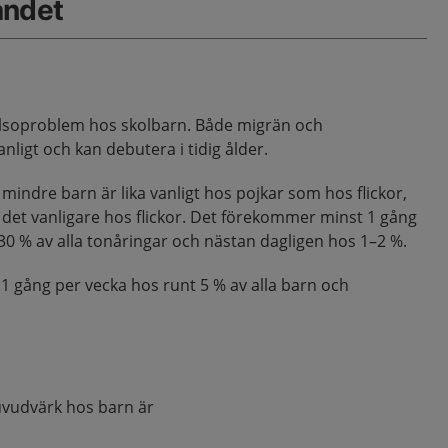
åndet
älsoproblem hos skolbarn. Både migrän och
ligt och kan debutera i tidig ålder.
ndre barn är lika vanligt hos pojkar som hos flickor,
r det vanligare hos flickor. Det förekommer minst 1 gång
–30 % av alla tonåringar och nästan dagligen hos 1–2 %.
 gång per vecka hos runt 5 % av alla barn och
huvudvärk hos barn är