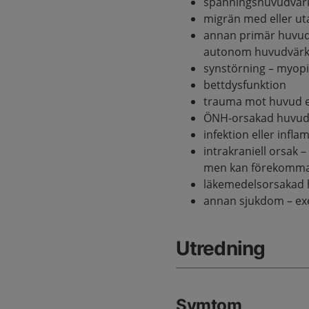
spänningshuvudvär
migrän med eller ut
annan primär huvudv
autonom huvudvärk,
synstörning – myopi
bettdysfunktion
trauma mot huvud e
ÖNH-orsakad huvudvär
infektion eller infl
intrakraniell orsak 
men kan förekomm
läkemedelsorsakad
annan sjukdom – ex
Utredning
Symtom