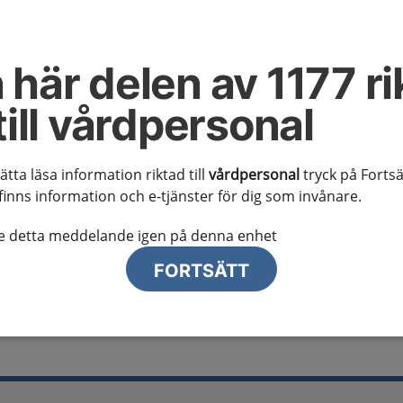
al information
te ser regionalt innehåll och viktig information som gäller just din
 här delen av 1177 ri
till vårdpersonal
sätta läsa information riktad till
vårdpersonal
tryck på Fortsä
finns information och e-tjänster för dig som invånare.
lj region
te detta meddelande igen på denna enhet
FORTSÄTT
n