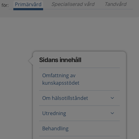
Primärvård
Specialiserad vård
Innehåll för special
Tandvård
Inneh
 för:
Sidans innehåll
Omfattning av
kunskapsstödet
Om hälsotillståndet
Utredning
Behandling