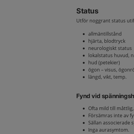
Status
Utför noggrant status ut
allmäntillstånd
hjärta, blodtryck
neurologiskt status
lokalstatus huvud, n
hud (petekier)
ögon – visus, ögonr
längd, vikt, temp.
Fynd vid spännings
Ofta mild till måttli
Försämras inte av fys
Sällan associerade
Inga aurasymtom.