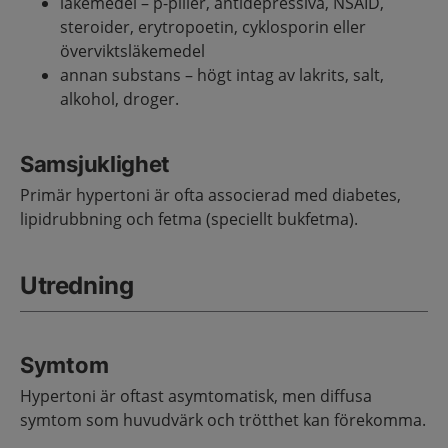
läkemedel – p-piller, antidepressiva, NSAID,
steroider, erytropoetin, cyklosporin eller
överviktsläkemedel
annan substans – högt intag av lakrits, salt,
alkohol, droger.
Samsjuklighet
Primär hypertoni är ofta associerad med diabetes,
lipidrubbning och fetma (speciellt bukfetma).
Utredning
Symtom
Hypertoni är oftast asymtomatisk, men diffusa
symtom som huvudvärk och trötthet kan förekomma.