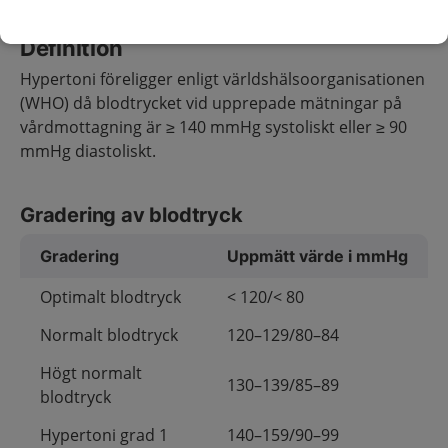
Definition
Hypertoni föreligger enligt världshälsoorganisationen
(WHO) då blodtrycket vid upprepade mätningar på
vårdmottagning är ≥ 140 mmHg systoliskt eller ≥ 90
mmHg diastoliskt.
Gradering av blodtryck
Gradering
Uppmätt värde i mmHg
Optimalt blodtryck
< 120/< 80
Normalt blodtryck
120–129/80–84
Högt normalt
130–139/85–89
blodtryck
Hypertoni grad 1
140–159/90–99