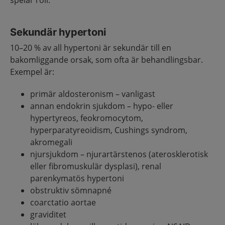
spelar roll.
Sekundär hypertoni
10–20 % av all hypertoni är sekundär till en
bakomliggande orsak, som ofta är behandlingsbar.
Exempel är:
primär aldosteronism – vanligast
annan endokrin sjukdom – hypo- eller
hypertyreos, feokromocytom,
hyperparatyreoidism, Cushings syndrom,
akromegali
njursjukdom – njurartärstenos (aterosklerotisk
eller fibromuskulär dysplasi), renal
parenkymatös hypertoni
obstruktiv sömnapné
coarctatio aortae
graviditet