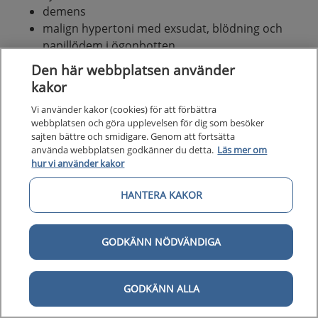
demens
malign hypertoni med exsudat, blödning och
papillödem i ögonbotten
hypertensiv kris – blodtryck > 240/130 med akut
Den här webbplatsen använder
hjärtsvikt, njursvikt eller encefalopati.
kakor
En sänkning av blodtrycket med 10/5 mmHg
Vi använder kakor (cookies) för att förbättra
webbplatsen och göra upplevelsen för dig som besöker
reducerar risken för kardiovaskulära händelser.
sajten bättre och smidigare. Genom att fortsätta
använda webbplatsen godkänner du detta.
Läs mer om
hur vi använder kakor
Patientmedverkan och
kommunikation
HANTERA KAKOR
GODKÄNN NÖDVÄNDIGA
Stöd och information för patient och
närstående
GODKÄNN ALLA
Högt blodtryck, 1177