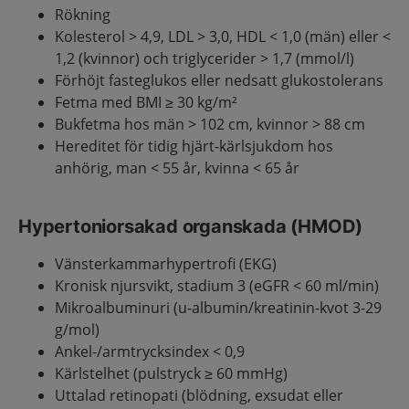
Rökning
Kolesterol > 4,9, LDL > 3,0, HDL < 1,0 (män) eller <
1,2 (kvinnor) och triglycerider > 1,7 (mmol/l)
Förhöjt fasteglukos eller nedsatt glukostolerans
Fetma med BMI ≥ 30 kg/m²
Bukfetma hos män > 102 cm, kvinnor > 88 cm
Hereditet för tidig hjärt-kärlsjukdom hos
anhörig, man < 55 år, kvinna < 65 år
Hypertoniorsakad organskada (HMOD)
Vänsterkammarhypertrofi (EKG)
Kronisk njursvikt, stadium 3 (eGFR < 60 ml/min)
Mikroalbuminuri (u-albumin/kreatinin-kvot 3-29
g/mol)
Ankel-/armtrycksindex < 0,9
Kärlstelhet (pulstryck ≥ 60 mmHg)
Uttalad retinopati (blödning, exsudat eller