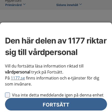
Hypertoni
Primärvård
Sidans innehåll
Den här delen av 1177 riktar
Hypertoni
sig till vårdpersonal
Omfattning av kunskapsstödet
Vill du fortsätta läsa information riktad till
vårdpersonal
tryck på Fortsätt.
På
1177.se
finns information och e-tjänster för dig
Denna rekommendation handlar om utredning och
som invånare.
uppföljning av hypertoni hos vuxna.
Visa inte detta meddelande igen på denna enhet
Om hälsotillståndet
FORTSÄTT