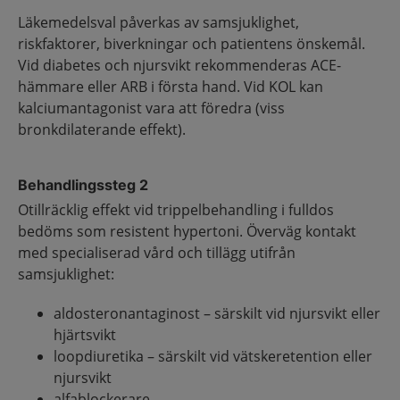
Läkemedelsval påverkas av samsjuklighet,
riskfaktorer, biverkningar och patientens önskemål.
Vid diabetes och njursvikt rekommenderas ACE-
hämmare eller ARB i första hand. Vid KOL kan
kalciumantagonist vara att föredra (viss
bronkdilaterande effekt).
Behandlingssteg 2
Otillräcklig effekt vid trippelbehandling i fulldos
bedöms som resistent hypertoni. Överväg kontakt
med specialiserad vård och tillägg utifrån
samsjuklighet:
aldosteronantaginost – särskilt vid njursvikt eller
hjärtsvikt
loopdiuretika – särskilt vid vätskeretention eller
njursvikt
alfablockerare