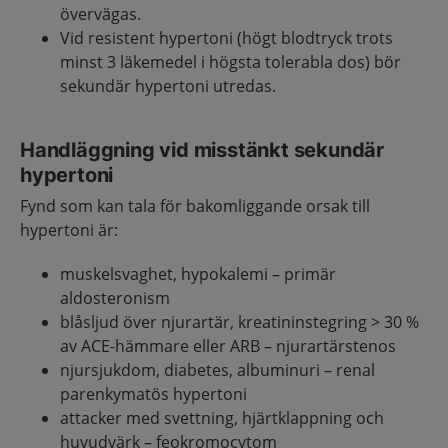
övervägas.
Vid resistent hypertoni (högt blodtryck trots
minst 3 läkemedel i högsta tolerabla dos) bör
sekundär hypertoni utredas.
Handläggning vid misstänkt sekundär
hypertoni
Fynd som kan tala för bakomliggande orsak till
hypertoni är:
muskelsvaghet, hypokalemi – primär
aldosteronism
blåsljud över njurartär, kreatininstegring > 30 %
av ACE-hämmare eller ARB – njurartärstenos
njursjukdom, diabetes, albuminuri – renal
parenkymatös hypertoni
attacker med svettning, hjärtklappning och
huvudvärk – feokromocytom