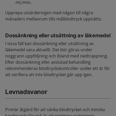
mL/min.
Upprepa utvärderingen med någon till några
månaders mellanrum tills målblodtryck uppnåtts.
Dossänkning eller utsättning av läkemedel
I vissa fall kan dossänkning eller utsättning av
läkemedel vara aktuellt. Det bör göras under
noggrann uppföljning och ibland med nedtrappning.
Efter dossänkning eller avslutad behandling
rekommenderas blodtryckskontroller under ett år för
att verifiera att inte blodtrycket går upp igen.
Levnadsvanor
Primär åtgärd för att sänka blodtrycket och minska
kardiovaskulär risk är att optimera patientens