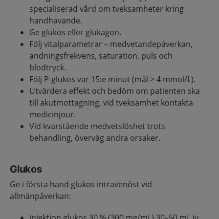
specialiserad vård om tveksamheter kring
handhavande.
Ge glukos eller glukagon.
Följ vitalparametrar – medvetandepåverkan,
andningsfrekvens, saturation, puls och
blodtryck.
Följ P-glukos var 15:e minut (mål > 4 mmol/L).
Utvärdera effekt och bedöm om patienten ska
till akutmottagning, vid tveksamhet kontakta
medicinjour.
Vid kvarstående medvetslöshet trots
behandling, överväg andra orsaker.
Glukos
Ge i första hand glukos intravenöst vid
allmänpåverkan:
injektion glukos 30 % (300 mg/mL) 30–50 mL iv