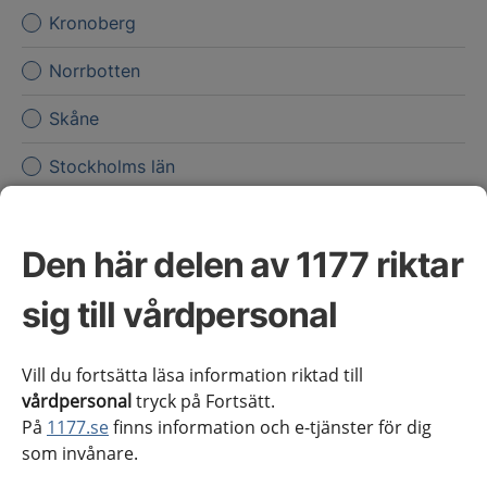
Kronoberg
Norrbotten
Skåne
Stockholms län
Sörmland
Den här delen av 1177 riktar
Uppsala län
sig till vårdpersonal
Värmland
Västerbotten
Vill du fortsätta läsa information riktad till
vårdpersonal
tryck på Fortsätt.
Västernorrland
På
1177.se
finns information och e-tjänster för dig
som invånare.
Västmanland