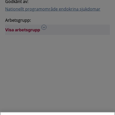
Godkänt av
:
Nationellt programområde endokrina sjukdomar
Arbetsgrupp
:
Visa arbetsgrupp
Visa arbetsgrupp