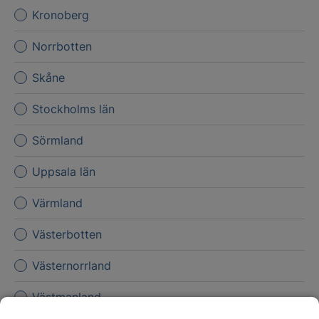
Kronoberg
Norrbotten
Skåne
Stockholms län
Sörmland
Uppsala län
Värmland
Västerbotten
Västernorrland
Västmanland