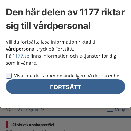
Västra Götaland
Den här delen av 1177 riktar
Örebro län
sig till vårdpersonal
Östergötland
Jag vill inte se någon regional information
Vill du fortsätta läsa information riktad till
vårdpersonal
tryck på Fortsätt.
Obs! Detta val innebär att du inte ser regionalt innehåll
På
1177.se
finns information och e-tjänster för dig
och viktig information som gäller just din region.
som invånare.
Stäng regionsväljaren
Stäng
Visa inte detta meddelande igen på denna enhet
FORTSÄTT
för vårdpersonal
Välj region
Meny
Kliniskt kunskapsstöd