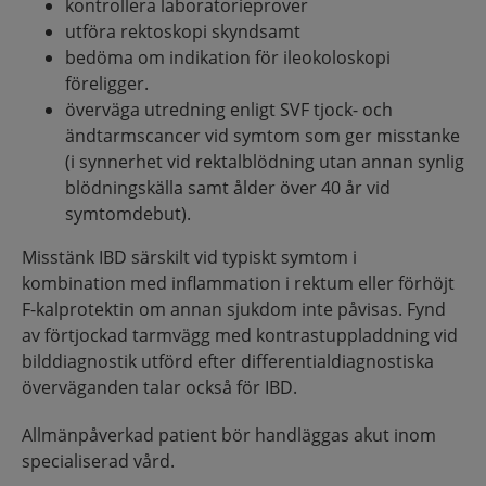
kontrollera laboratorieprover
utföra rektoskopi skyndsamt
bedöma om indikation för ileokoloskopi
föreligger.
överväga utredning enligt SVF tjock- och
ändtarmscancer vid symtom som ger misstanke
(i synnerhet vid rektalblödning utan annan synlig
blödningskälla samt ålder över 40 år vid
symtomdebut).
Misstänk IBD särskilt vid typiskt symtom i
kombination med inflammation i rektum eller förhöjt
F-kalprotektin om annan sjukdom inte påvisas. Fynd
av förtjockad tarmvägg med kontrastuppladdning vid
bilddiagnostik utförd efter differentialdiagnostiska
överväganden talar också för IBD.
Allmänpåverkad patient bör handläggas akut inom
specialiserad vård.