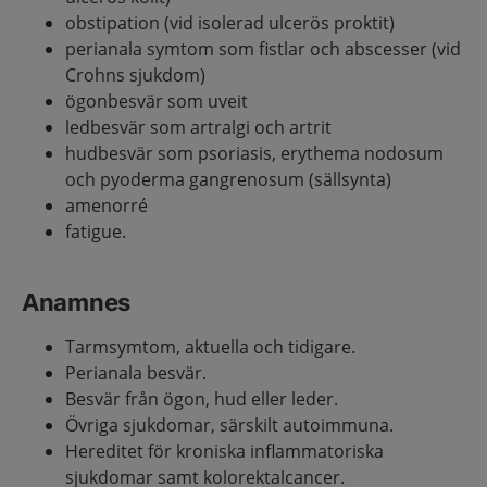
obstipation (vid isolerad ulcerös proktit)
perianala symtom som fistlar och abscesser (vid
Crohns sjukdom)
ögonbesvär som uveit
ledbesvär som artralgi och artrit
hudbesvär som psoriasis, erythema nodosum
och pyoderma gangrenosum (sällsynta)
amenorré
fatigue.
Anamnes
Tarmsymtom, aktuella och tidigare.
Perianala besvär.
Besvär från ögon, hud eller leder.
Övriga sjukdomar, särskilt autoimmuna.
Hereditet för kroniska inflammatoriska
sjukdomar samt kolorektalcancer.