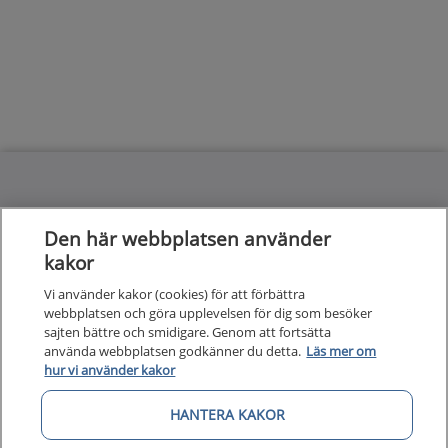
Kunska
Kunskapsstöd
Den här webbplatsen använder
Om 1177
kakor
Om 1177 för vårdpersonal
Vi använder kakor (cookies) för att förbättra
Digital 
Digital tillgänglighet
webbplatsen och göra upplevelsen för dig som besöker
sajten bättre och smidigare. Genom att fortsätta
använda webbplatsen godkänner du detta.
Läs mer om
hur vi använder kakor
HANTERA KAKOR