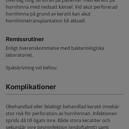
Överväg tidig tarsorafi på patienter med keratit på
hornhinna med nedsatt känsel. Vid akut perforerad
hornhinna på grund av keratit kan akut
hornhinnetransplantation bli aktuell.
Remissrutiner
Enligt överenskommelse med bakteriologiska
laboratoriet.
Sjukskrivning vid behov.
Komplikationer
Obehandlad eller felaktigt behandlad keratit innebär
stor risk för perforation av hornhinnan. Infektionen
sprids då till ögats inre. Både stora keratiter och
sekundär inre ögoninfektion (endoftalmit) samt