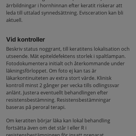
ärrbildningar i hornhinnan efter keratit riskerar att
leda till uttalad synnedsättning. Evisceration kan bli
aktuell.
Vid kontroller
Beskriv status noggrant, till keratitens lokalisation och
utseende. Mät epiteldefektens storlek i spaltlampan.
Fotodokumentera initialt och återkommande under
läkningsförloppet. Om foto ej kan tas är
läkarkontinuiteten av extra stort värde. Klinisk
kontroll minst 2 gånger per vecka tills odlingssvar
anlänt. Justera eventuellt behandlingen efter
resistensbestämning. Resistensbestämningar
baseras på peroral terapi.
Om keratiten börjar läka kan lokal behandling
fortsätta även om det står I eller R i
resistensbestämningen för insatt preparat.