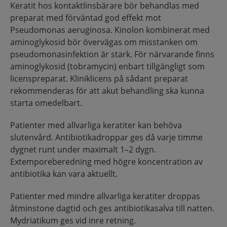
Keratit hos kontaktlinsbärare bör behandlas med
preparat med förväntad god effekt mot
Pseudomonas aeruginosa. Kinolon kombinerat med
aminoglykosid bör övervägas om misstanken om
pseudomonasinfektion är stark. För närvarande finns
aminoglykosid (tobramycin) enbart tillgängligt som
licenspreparat. Kliniklicens på sådant preparat
rekommenderas för att akut behandling ska kunna
starta omedelbart.
Patienter med allvarliga keratiter kan behöva
slutenvård. Antibiotikadroppar ges då varje timme
dygnet runt under maximalt 1–2 dygn.
Extemporeberedning med högre koncentration av
antibiotika kan vara aktuellt.
Patienter med mindre allvarliga keratiter droppas
åtminstone dagtid och ges antibiotikasalva till natten.
Mydriatikum ges vid inre retning.