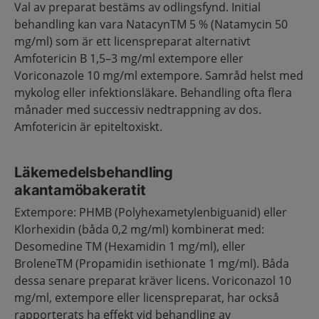
Val av preparat bestäms av odlingsfynd. Initial
behandling kan vara NatacynTM 5 % (Natamycin 50
mg/ml) som är ett licenspreparat alternativt
Amfotericin B 1,5–3 mg/ml extempore eller
Voriconazole 10 mg/ml extempore. Samråd helst med
mykolog eller infektionsläkare. Behandling ofta flera
månader med successiv nedtrappning av dos.
Amfotericin är epiteltoxiskt.
Läkemedelsbehandling
akantamöbakeratit
Extempore: PHMB (Polyhexametylenbiguanid) eller
Klorhexidin (båda 0,2 mg/ml) kombinerat med:
Desomedine TM (Hexamidin 1 mg/ml), eller
BroleneTM (Propamidin isethionate 1 mg/ml). Båda
dessa senare preparat kräver licens. Voriconazol 10
mg/ml, extempore eller licenspreparat, har också
rapporterats ha effekt vid behandling av