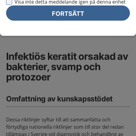
Infektiös keratit orsakad av bakterier, svamp och protozoer
Visa inte detta meddelande igen på denna enhet
Specialiserad vård
Sidans innehåll
FORTSÄTT
Infektiös keratit orsakad av
bakterier, svamp och
protozoer
Omfattning av kunskapsstödet
Dessa riktlinjer syftar till att sammanfatta och
förtydliga nationella riktlinjer som till stor del redan
tillämpas i Sverige vid diagnostik och behandling av