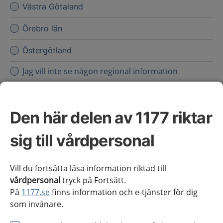
Västra Götaland
Örebro län
Östergötland
Jag vill inte se någon regional information
Obs! Detta val innebär att du inte ser regionalt innehåll
och viktig information som gäller just din region.
Den här delen av 1177 riktar
Stäng regionsväljaren
Stäng
sig till vårdpersonal
för vårdpersonal
Vill du fortsätta läsa information riktad till
vårdpersonal
tryck på Fortsätt.
Välj region
Meny
På
1177.se
finns information och e-tjänster för dig
som invånare.
Kliniskt kunskapsstöd