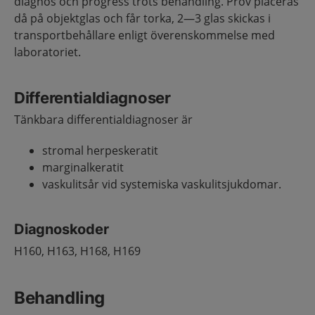
diagnos och progress trots behandling. Prov placeras
då på objektglas och får torka, 2—3 glas skickas i
transportbehållare enligt överenskommelse med
laboratoriet.
Differentialdiagnoser
Tänkbara differentialdiagnoser är
stromal herpeskeratit
marginalkeratit
vaskulitsår vid systemiska vaskulitsjukdomar.
Diagnoskoder
H160, H163, H168, H169
Behandling