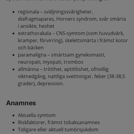
regionala – sväljningssvårigheter,
diafragmapares, Horners syndrom, svår smärta
i ansikte, heshet
extrathorakala – CNS-symtom (som huvudvärk,
kramper, förvirring), skelettsmärta i främst kotor
och bäcken
paramaligna – smärtsam gynekomasti,
neuropati, myopati, trombos
allmänna – trötthet, aptitlöshet, ofrivillig
viktnedgång, nattliga svettningar, feber (38-38,5
grader), depression.
Anamnes
Aktuella symtom
Riskfaktorer, främst tobaksanamnes
Tidigare eller aktuell tumörsjukdom