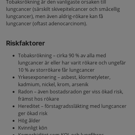
Tobaksrökning är den vanligaste orsaken till
lungcancer (särskilt skivepitelcancer och småcellig
lungcancer), men även aldrig-rökare kan få
lungcancer (oftast adenocarcinom).
Riskfaktorer
Tobaksrökning – cirka 90 % av alla med
lungcancer är eller har varit rökare och ungefär
10 % av storrökare får lungcancer
Yrkesexponering – asbest, klormetyleter,
kadmium, nickel, krom, arsenik
Radon – även bostadsradon ger viss ökad risk,
främst hos rökare
Hereditet – förstagradssläkting med lungcancer
ger ökad risk
Hög ålder
Kvinnligt kön