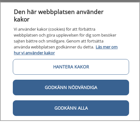
Den här webbplatsen använder
kakor
Vi använder kakor (cookies) för att förbättra
webbplatsen och göra upplevelsen för dig som besöker
sajten bättre och smidigare. Genom att fortsätta
Kunska
Kunskapsstöd
använda webbplatsen godkänner du detta.
Läs mer om
hur vi använder kakor
Om 1177
Om 1177 för vårdpersonal
HANTERA KAKOR
Digital 
Digital tillgänglighet
GODKÄNN NÖDVÄNDIGA
GODKÄNN ALLA
Till startsidan för 1177 för v
för vårdpersonal
1177 för vårdpersonal samlar information