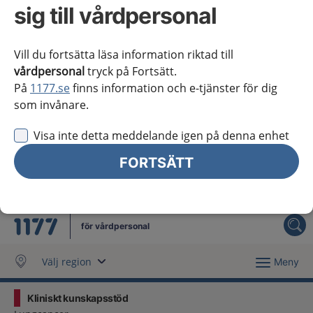
Västra Götaland
sig till vårdpersonal
Örebro län
Vill du fortsätta läsa information riktad till
Östergötland
vårdpersonal
tryck på Fortsätt.
På
1177.se
finns information och e-tjänster för dig
Jag vill inte se någon regional information
som invånare.
Obs! Detta val innebär att du inte ser regionalt innehåll
Visa inte detta meddelande igen på denna enhet
och viktig information som gäller just din region.
FORTSÄTT
Stäng regionsväljaren
Stäng
för vårdpersonal
Välj region
Meny
Kliniskt kunskapsstöd