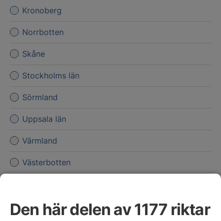
Kronoberg
Norrbotten
Skåne
Stockholms län
Sörmland
Uppsala län
Värmland
Västerbotten
Västernorrland
Den här delen av 1177 riktar
Västmanland