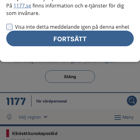
Västra Götaland
På
1177.se
finns information och e-tjänster för dig
som invånare.
Örebro län
Visa inte detta meddelande igen på denna enhet
Östergötland
FORTSÄTT
Jag vill inte se någon regional information
Obs! Detta val innebär att du inte ser regionalt innehåll
och viktig information som gäller just din region.
Stäng regionsväljaren
Stäng
för vårdpersonal
Välj region
Meny
Kliniskt kunskapsstöd