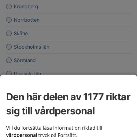
Kronoberg
Norrbotten
Skåne
Stockholms län
Sörmland
Uppsala län
Värmland
Den här delen av 1177 riktar
Västerbotten
sig till vårdpersonal
Västernorrland
Västmanland
Vill du fortsätta läsa information riktad till
vårdpersonal
tryck på Fortsätt.